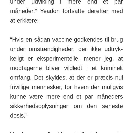
under ud­vikling i mere end et par
måneder.” Yeadon fortsatte derefter med
at erklære:
“Hvis en sådan vaccine god­kendes til brug
under om­stæn­digheder, der ikke ud­tryk­
keligt er eksperi­men­telle, mener jeg, at
mod­tagerne bliver vildledt i et krimi­nelt
om­fang. Det skyldes, at der er præcis nul
fri­villige men­nesker, for hvem der muligvis
kunne være mere end et par måneders
sikker­heds­op­lys­ninger om den seneste
dosis.”