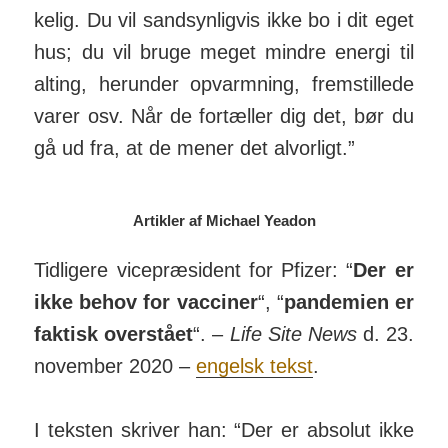
kelig. Du vil sand­syn­ligvis ikke bo i dit eget
hus; du vil bruge meget mindre energi til
alting, her­under op­varm­ning, frem­stillede
varer osv. Når de for­tæller dig det, bør du
gå ud fra, at de mener det al­vorligt.”
Artikler af Michael Yeadon
Tidligere vice­præ­sident for Pfizer: “
Der er
ikke behov for vacciner
“, “
pan­demien er
fak­tisk over­stået
“. –
Life Site News
d. 23.
november 2020 –
engelsk tekst
.
I teksten skriver han: “Der er ab­solut ikke