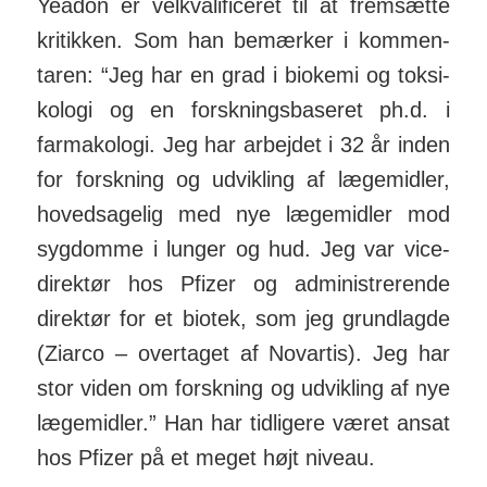
Yeadon er vel­kvali­fi­ceret til at frem­sætte
kri­tikken. Som han bemærker i kom­men­
taren: “Jeg har en grad i biokemi og toksi­
kologi og en forsk­nings­baseret ph.d. i
farma­kologi. Jeg har arbejdet i 32 år inden
for forsk­ning og ud­vik­ling af læge­midler,
hoved­sagelig med nye læge­midler mod
syg­domme i lunger og hud. Jeg var vice­
direktør hos Pfizer og admini­stre­rende
direktør for et biotek, som jeg grundlagde
(Ziarco – overtaget af Novartis). Jeg har
stor viden om forsk­ning og ud­vikling af nye
læge­midler.” Han har tidligere været ansat
hos Pfizer på et meget højt niveau.