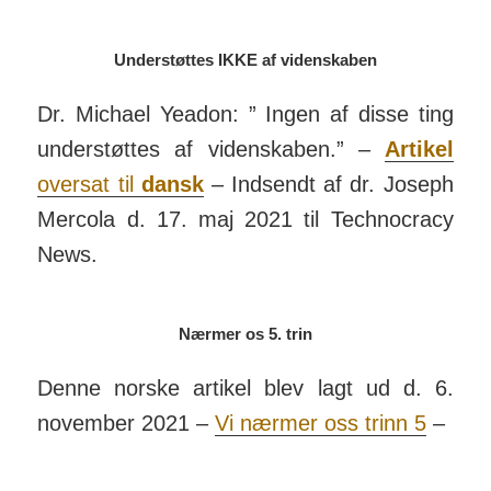
Understøttes IKKE af videnskaben
Dr. Michael Yeadon: ” Ingen af disse ting
under­støttes af viden­skaben.” –
Artikel
over­sat til
dansk
– Ind­sendt af dr. Joseph
Mercola d. 17. maj 2021 til Techno­cracy
News.
Nærmer os 5. trin
Denne norske artikel blev lagt ud d. 6.
november 2021 –
Vi nærmer oss trinn 5
–