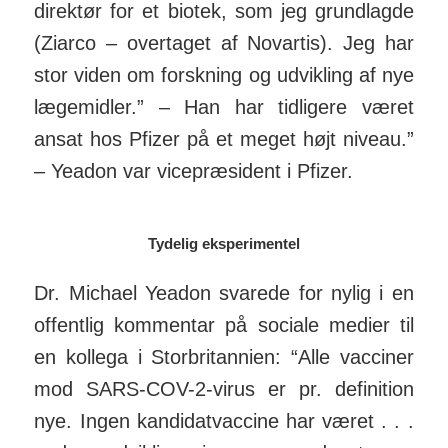
direktør for et biotek, som jeg grund­lagde
(Ziarco – overtaget af Novartis). Jeg har
stor viden om forskning og ud­vikling af nye
læge­midler.” – Han har tidligere været
ansat hos Pfizer på et meget højt niveau.”
– Yeadon var vice­­præ­si­dent i Pfizer.
Tydelig eksperimentel
Dr. Michael Yeadon svarede for nylig i en
offentlig kom­mentar på sociale medier til
en kollega i Stor­britannien: “Alle vacciner
mod SARS-COV-2-virus er pr. defi­nition
nye. Ingen kandidat­vaccine har været . . .