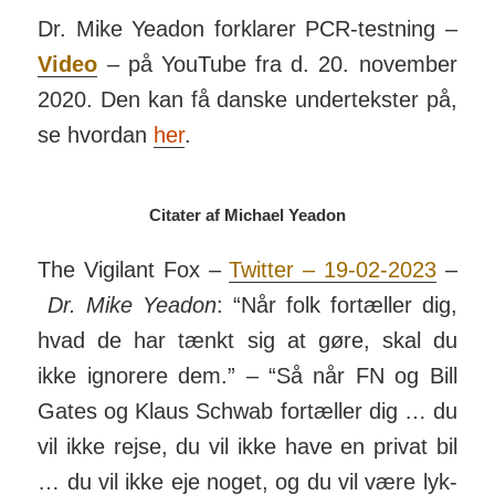
Dr. Mike Yeadon for­klarer PCR-testning –
Video
– på You­Tube fra d. 20. november
2020. Den kan få danske under­tekster på,
se hvordan
her
.
Citater af Michael Yeadon
The Vigilant Fox –
Twitter – 19-02-2023
–
Dr. Mike Yeadon
: “Når folk for­tæller dig,
hvad de har tænkt sig at gøre, skal du
ikke igno­rere dem.” –
“Så når FN og Bill
Gates og Klaus Schwab for­tæller dig … du
vil ikke rejse, du vil ikke have en privat bil
… du vil ikke eje noget, og du vil være lyk­