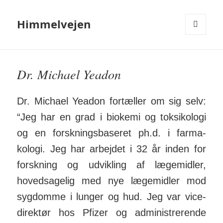
Himmelvejen
MENU
OG
WIDGETS
Dr. Michael Yeadon
Dr. Michael Yeadon for­tæller om sig selv:
“Jeg har en grad i bio­kemi og toksi­kologi
og en forsk­nings­baseret ph.d. i farma­
kologi. Jeg har arbejdet i 32 år inden for
forsk­ning og ud­vikling af læge­midler,
hoved­sagelig med nye læge­midler mod
syg­domme i lunger og hud. Jeg var vice­
direktør hos Pfizer og admini­strerende