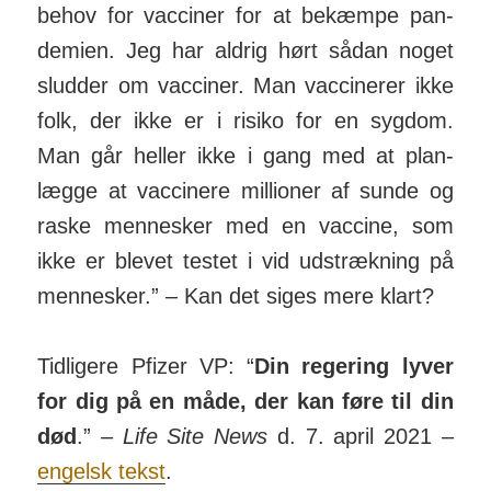
behov for vac­ciner for at be­kæmpe pan­
demien. Jeg har aldrig hørt sådan noget
sludder om vac­ciner. Man vac­cinerer ikke
folk, der ikke er i risiko for en syg­dom.
Man går heller ikke i gang med at plan­
lægge at vac­cinere mil­lioner af sunde og
raske men­nesker med en vaccine, som
ikke er blevet testet i vid ud­strækning på
men­nesker.” – Kan det siges mere klart?
Tidligere Pfizer VP: “
Din regering lyver
for dig på en måde, der kan føre til din
død
.” –
Life Site News
d. 7. april 2021 –
engelsk tekst
.