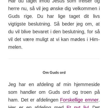
Har du taget imod Jesus som frelser og
herre nu, så vil jeg ønske dig vel­kommen i
Guds rige. Du har lige taget dit livs
vigtigste be­slutning. Så beder jeg om, at
du vil blive bevaret i den be­slutning, for så
vil det være muligt at vi kan mødes i Him­
melen.
Om Guds ord
Jeg har en afdeling af min hjemme­side
som handler om Guds ord og troen på
ham. Det er af­del­ingen
For­skel­lige emner
.
Her er en af­deling med
Et nyt liv!
Det