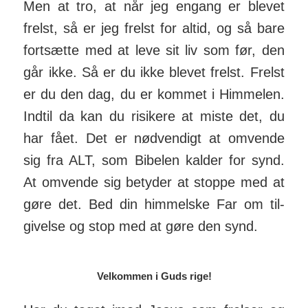
Men at tro, at når jeg engang er blevet
frelst, så er jeg frelst for altid, og så bare
fort­sætte med at leve sit liv som før, den
går ikke. Så er du ikke blevet frelst. Frelst
er du den dag, du er kommet i Him­melen.
Indtil da kan du risi­kere at miste det, du
har fået. Det er nød­vendigt at om­vende
sig fra ALT, som Bibelen kalder for synd.
At om­vende sig betyder at stoppe med at
gøre det. Bed din him­melske Far om til­
givelse og stop med at gøre den synd.
Velkommen i Guds rige!