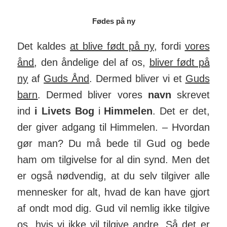
Fødes på ny
Det kaldes
at blive født på ny
, fordi
vores
ånd
, den åndelige del af os,
bliver født på
ny
af
Guds Ånd
. Dermed bliver vi et
Guds
barn
. Dermed bliver vores
navn
skrevet
ind
i Livets Bog
i
Him­melen
. Det er det,
der giver adgang til Him­melen. – Hvordan
gør man? Du må bede til Gud og bede
ham om til­giv­else for al din synd. Men det
er også nød­vendig, at du selv til­giver alle
mennesker for alt, hvad de kan have gjort
af ondt mod dig. Gud vil nemlig ikke tilgive
os, hvis vi ikke vil tilgive andre. Så det er