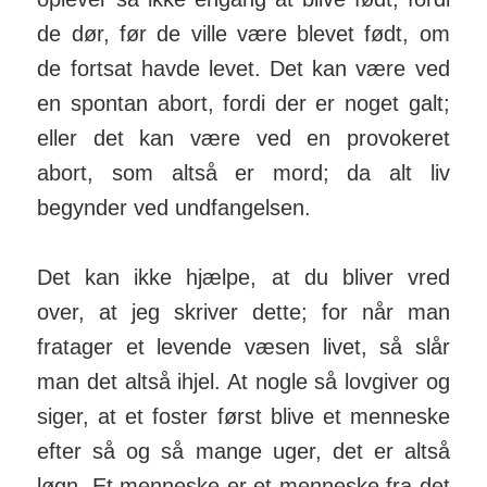
de dør, før de ville være blevet født, om
de fortsat havde levet. Det kan være ved
en spontan abort, fordi der er noget galt;
eller det kan være ved en pro­vo­keret
abort, som altså er mord; da alt liv
begynder ved und­fang­elsen.
Det kan ikke hjælpe, at du bliver vred
over, at jeg skriver dette; for når man
fratager et levende væsen livet, så slår
man det altså ihjel. At nogle så lov­giver og
siger, at et foster først blive et menneske
efter så og så mange uger, det er altså
løgn. Et men­neske er et men­neske fra det