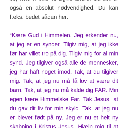
også en absolut nød­ven­dighed. Du kan
f.eks. bedet sådan her:
“Kære Gud i Himmelen. Jeg er­kender nu,
at jeg er en synder. Tilgiv mig, at jeg ikke
før har villet tro på dig. Tilgiv mig for al min
synd. Jeg tilgiver også alle de men­nesker,
jeg har haft noget imod. Tak, at du tilgiver
mig. Tak, at jeg nu må få lov at være dit
barn. Tak, at jeg nu må kalde dig FAR. Min
egen kære Him­melske Far. Tak Jesus, at
du gav dit liv for min skyld. Tak, at jeg nu
er blevet født på ny. Jeg er nu et helt ny
skabning i Kristus Jesus. Hjælp mig til at