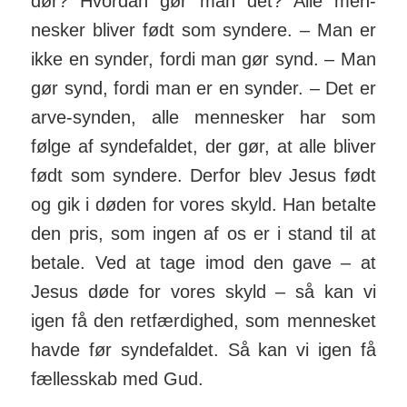
dør? Hvordan gør man det? Alle men­
nesker bliver født som syndere. – Man er
ikke en synder, fordi man gør synd. – Man
gør synd, fordi man er en synder. – Det er
arve-synden, alle men­nesker har som
følge af synde­faldet, der gør, at alle bliver
født som syndere. Derfor blev Jesus født
og gik i døden for vores skyld. Han betalte
den pris, som ingen af os er i stand til at
betale. Ved at tage imod den gave – at
Jesus døde for vores skyld – så kan vi
igen få den ret­fær­dighed, som men­nesket
havde før synde­faldet. Så kan vi igen få
fæl­les­skab med Gud.