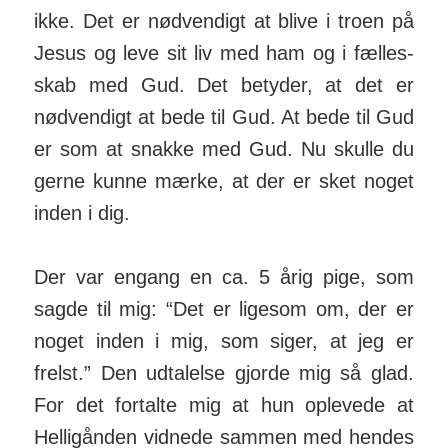
ikke. Det er nød­vendigt at blive i troen på
Jesus og leve sit liv med ham og i fæl­les­
skab med Gud. Det betyder, at det er
nød­vendigt at bede til Gud. At bede til Gud
er som at snakke med Gud. Nu skulle du
gerne kunne mærke, at der er sket noget
inden i dig.
Der var engang en ca. 5 årig pige, som
sagde til mig: “Det er ligesom om, der er
noget inden i mig, som siger, at jeg er
frelst.” Den udtalelse gjorde mig så glad.
For det for­talte mig at hun op­levede at
Hel­lig­ånden vidnede sammen med hendes