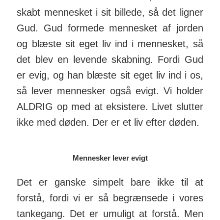
skabt men­nesket i sit billede, så det ligner
Gud. Gud formede men­nesket af jorden
og blæste sit eget liv ind i men­nesket, så
det blev en levende skabning. Fordi Gud
er evig, og han blæste sit eget liv ind i os,
så lever men­nesker også evigt. Vi holder
ALDRIG op med at eksistere. Livet slutter
ikke med døden. Der er et liv efter døden.
Mennesker lever evigt
Det er ganske simpelt bare ikke til at
forstå, fordi vi er så be­græn­sede i vores
tanke­gang. Det er umuligt at for­stå. Men