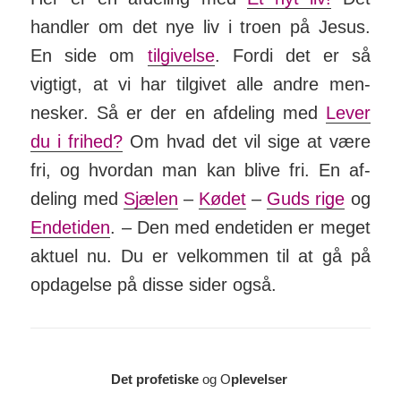
handler om det nye liv i troen på Jesus.
En side om
tilgivelse
. Fordi det er så
vigtigt, at vi har tilgivet alle andre men­
nesker. Så er der en af­­deling med
Lever
du i frihed?
Om hvad det vil sige at være
fri, og hvordan man kan blive fri. En af­
deling med
Sjælen
–
Kødet
–
Guds rige
og
Endetiden
. – Den med ende­tiden er meget
aktuel nu. Du er vel­kommen til at gå på
opdagelse på disse sider også.
Det profetiske
og O
plevelser