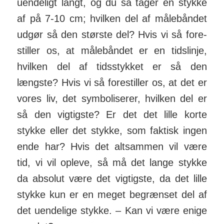
uendeligt langt, og du så tager en stykke
af på 7-10 cm; hvilken del af måle­båndet
udgør så den største del? Hvis vi så fore­
stiller os, at måle­båndet er en tids­linje,
hvilken del af tids­stykket er så den
længste? Hvis vi så fore­stiller os, at det er
vores liv, det symboliserer, hvilken del er
så den vigtigste? Er det det lille korte
stykke eller det stykke, som faktisk ingen
ende har? Hvis det alt­sammen vil være
tid, vi vil opleve, så må det lange stykke
da absolut være det vig­tigste, da det lille
stykke kun er en meget begrænset del af
det uendelige stykke. – Kan vi være enige