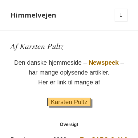
Himmelvejen
MENU
OG
WIDGETS
Af Karsten Pultz
Den danske hjemme­side –
Newspeek
–
har mange op­lys­ende artikler.
Her er link til mange af
Karsten Pultz
Oversigt