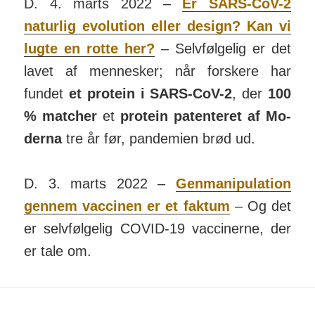
D. 4. marts 2022 –
Er SARS-CoV-2
naturlig evo­lu­tion eller design? Kan vi
lugte en rotte her?
– Selv­føl­gelig er det
lavet af men­nesker; når forskere har
fundet
et pro­tein i SARS-CoV-2
, der
100
% matcher
et
protein paten­teret af Mo­
derna
tre år før, pan­de­mien brød ud.
D. 3. marts 2022 –
Gen­mani­pu­lation
gennem vac­cinen er et faktum
– Og det
er selv­følgelig COVID-19 vac­ci­nerne, der
er tale om.