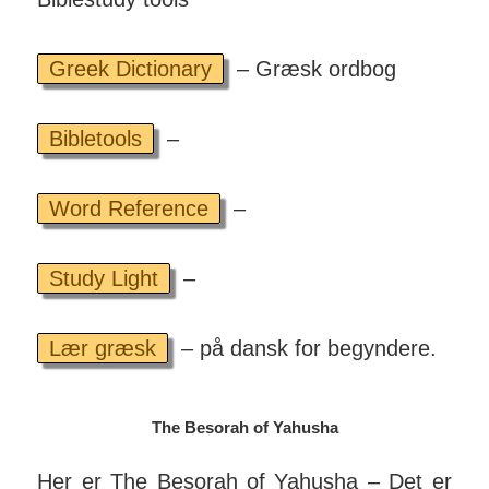
Greek Dictionary
– Græsk ordbog
Bibletools
–
Word Reference
–
Study Light
–
Lær græsk
– på dansk for begyndere.
The Besorah of Yahusha
Her er The Besorah of Yahusha – Det er