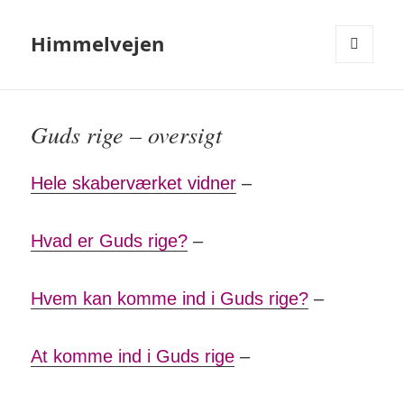
Himmelvejen
MENU
OG
WIDGETS
Guds rige – oversigt
Hele skaberværket vidner
–
Hvad er Guds rige?
–
Hvem kan komme ind i Guds rige?
–
At komme ind i Guds rige
–