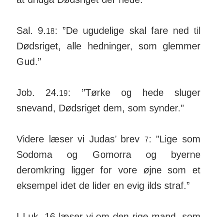
Sal. 9.
: ”De ugudelige skal fare ned til
18
Dødsriget, alle hedninger, som glemmer
Gud.”
Job. 24.
: ”Tørke og hede sluger
19
snevand, Dødsriget dem, som synder.”
Videre læser vi Judas’ brev
: ”Lige som
7
Sodoma og Gomorra og byerne
deromkring ligger for vore øjne som et
eksempel idet de lider en evig ilds straf.”
I Luk. 16 læser vi om den rige mand, som