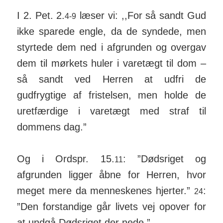
I 2. Pet. 2.
læser vi: ,,For så sandt Gud
4-9
ikke sparede engle, da de syndede, men
styrtede dem ned i afgrunden og overgav
dem til mørkets huler i varetægt til dom –
så sandt ved Herren at udfri de
gudfrygtige af fristelsen, men holde de
uretfærdige i varetægt med straf til
dommens dag.”
Og i Ordspr. 15.
: ”Dødsriget og
11
afgrunden ligger åbne for Herren, hvor
meget mere da menneskenes hjerter.”
:
24
”Den forstandige går livets vej opover for
at undgå Dødsriget der nede.”