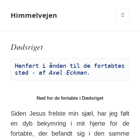
Himmelvejen
MENU
OG
WIDGETS
Dødsriget
Henført i ånden til de fortabtes 
sted - 
af
 Axel Eckman.
Nød for de fortabte i Dødsriget
Siden Jesus frelste min sjæl, har jeg følt
en dyb bekymring i mit hjerte for de
fortabte, der befandt sig i den samme