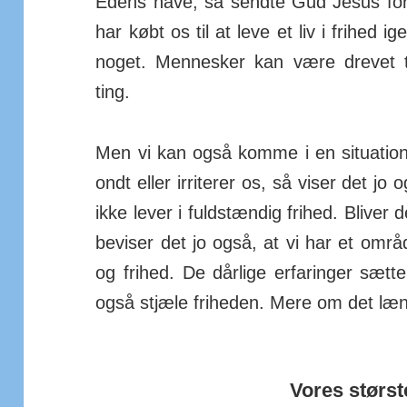
Edens have, så sendte Gud Jesus for 
har købt os til at leve et liv i frihed i
noget. Mennesker kan være drevet ti
ting.
Men vi kan også komme i en situation
ondt eller irriterer os, så viser det jo
ikke lever i fuldstændig frihed. Bliver
beviser det jo også, at vi har et om
og frihed. De dårlige erfaringer sætt
også stjæle friheden. Mere om det læ
Vores størst