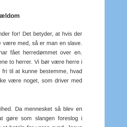
trældom
der for! Det betyder, at hvis der
ade være med, så er man en slave.
 har fået herredømmet over en.
ne to herrer. Vi bør være herre i
e fri til at kunne bestemme, hvad
 ikke være noget, som driver med
 frihed. Da mennesket så blev en
at gøre som slangen foreslog i