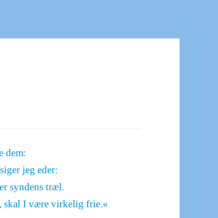
de dem:
siger jeg eder:
er syndens træl.
, skal I være virkelig frie.«