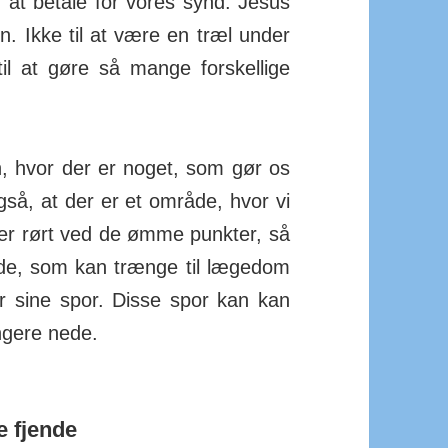
at betale for vores synd. Jesus
gen. Ikke til at være en træl under
l at gøre så mange forskellige
, hvor der er noget, som gør os
 også, at der er et område, hvor vi
 der rørt ved de ømme punkter, så
råde, som kan trænge til lægedom
er sine spor. Disse spor kan kan
ngere nede.
e fjende