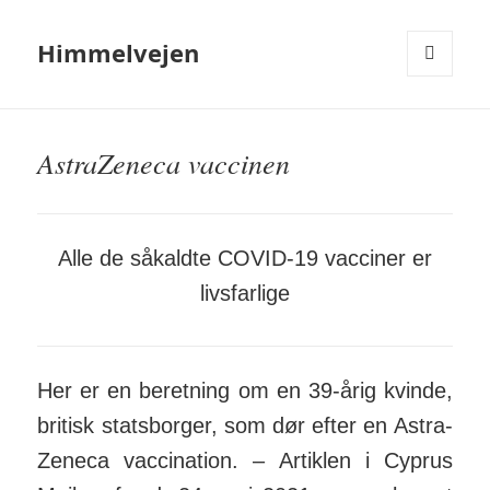
Himmelvejen
MENU
OG
WIDGETS
AstraZeneca vaccinen
Alle de såkaldte COVID-19 vacciner er
livsfarlige
Her er en beretning om en 39-årig kvinde,
britisk statsborger, som dør efter en Astra­
Zeneca vac­­cination. – Artiklen
i Cyprus