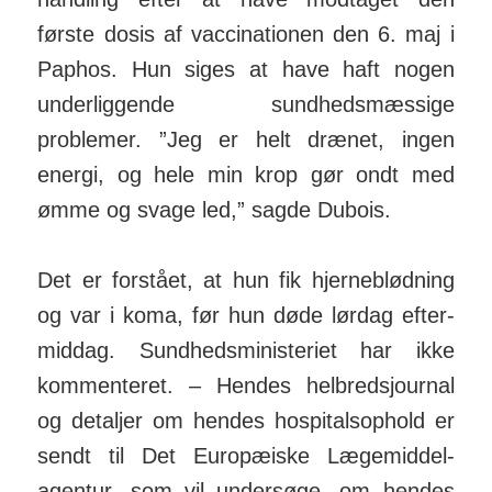
første dosis af vac­ci­na­tionen den 6. maj i
Paphos. Hun siges at have haft nogen
under­liggende sund­heds­mæssige
problemer. ”Jeg er helt drænet, ingen
energi, og hele min krop gør ondt med
ømme og svage led,” sagde Dubois.
Det er forstået, at hun fik hjerne­blødning
og var i koma, før hun døde lørdag efter­
middag. Sund­heds­mini­steriet har ikke
kom­menteret. – Hendes hel­breds­journal
og detaljer om hendes hos­pitals­ophold er
sendt til Det Europæiske Læge­mid­del­
agentur, som vil under­søge, om hendes