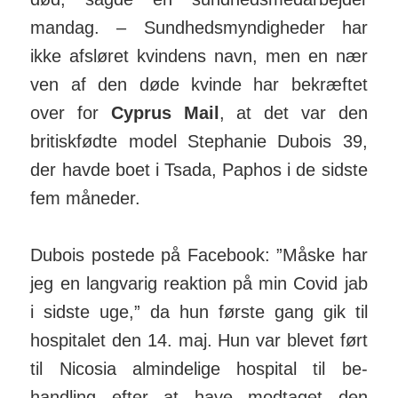
mandag. –
Sundhedsmyndigheder har
ikke afsløret kvindens navn, men en nær
ven af ​​den døde kvinde har bekræftet
over for
Cyprus Mail
, at det var den
britiskfødte model Stephanie Dubois 39,
der havde boet i Tsada, Paphos i de sidste
fem måneder.
Dubois postede på Facebook: ”Måske har
jeg en langvarig reaktion på min Covid jab
i sidste uge,” da hun første gang gik til
hos­pitalet den 14. maj. Hun var blevet ført
til Nicosia almin­delige hospital til be­
handling efter at have mod­taget den