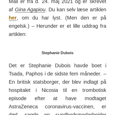
Mail
er fra
d. 24. maj 2021 og er skrevet
af
Gina Agapiou
. Du kan selv læse artiklen
her
, om du har lyst. (Men den er på
engelsk.) – Herunder er et lille uddrag fra
artiklen:
Stephanie Dubois
Det er Stephanie Dubois havde boet i
Tsada, Paphos i de sidste fem måneder. –
En britisk statsborger, der blev indlagt på
hospitalet i Nicosia til en trombotisk
episode efter at have modtaget
AstraZeneca corona­virus-vaccinen, er
død, sagde en sund­heds­med­arbejder