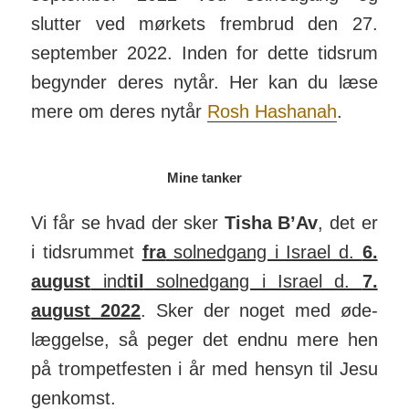
slutter ved mørkets frem­brud den 27.
september 2022. Inden for dette tidsrum
be­gynder deres nytår. Her kan du læse
mere om deres nytår
Rosh Has­hanah
.
Mine tanker
Vi får se hvad der sker
Tisha B’Av
, det er
i tids­rummet
fra
solnedgang i Israel d.
6.
au­gust
ind
til
sol­ned­gang i Israel d.
7.
august
2022
. Sker der noget med øde­
læg­gelse, så peger det endnu mere hen
på trom­pet­festen i år med hensyn til Jesu
gen­komst.