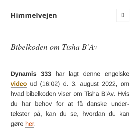
Himmelvejen
MENU
OG
WIDGETS
Bibelkoden om Tisha B’Av
Dynamis 333
har lagt denne engelske
video
ud (16:02) d. 3. august 2022, om
hvad bibel­koden viser om Tisha B’Av. Hvis
du har behov for at få danske under­
tekster på, kan du se, hvordan du kan
gøre
her
.