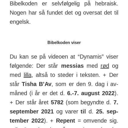
Bibelkoden er selv­føl­gelig på hebraisk.
Nogen har så fundet det og oversat det til
eng­elsk.
Bibelkoden viser
Du kan se på videoen at “Dynamis” viser
føl­gende: Der står
mes­sias
med
rød
og
med
lilla
, altså to steder i teksten. + Der
står
Tisha B’Av
, som er den 9. dag i av-
må­ned (i år er det d.
6.-7. au­gust 2022
).
+ Der står året
5782
(som be­gyndte d.
7.
sep­tember 2021
og varer
til
d.
25. sep­
tember 2022
). +
Repent
= om­vende sig.