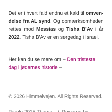
Det er i hvert fald endnu et kald til
om­ven­
delse fra AL synd
. Og op­mærk­som­heden
rettes mod
Messias
og
Tisha B’Av
i år
2022
. Tisha B’Av er en sørge­dag i Israel.
Her kan du se mere om –
Den tristeste
dag i jødernes historie
–
© 2026 Himmelvejen. All Rights Reserved.
Parole 2015 Theme.
Powered by