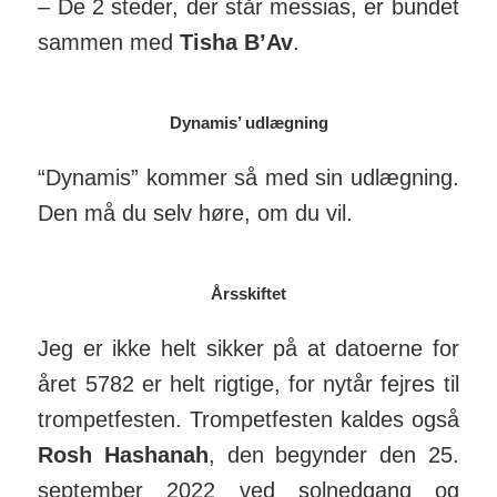
– De 2 steder, der står messias, er bundet
sammen med
Tisha B’Av
.
Dynamis’ udlægning
“Dynamis” kommer så med sin ud­læg­ning.
Den må du selv høre, om du vil.
Årsskiftet
Jeg er ikke helt sikker på at dato­erne for
året 5782 er helt rigtige, for nytår fejres til
trom­pet­festen. Trom­pet­festen kaldes også
Rosh Has­hanah
, den be­gynder den 25.
sep­tember 2022 ved sol­ned­gang og