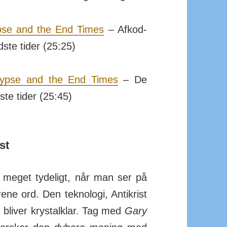
ypse and the End Times
– Af­kod­
dste tider (25:25)
a­lypse and the End Times
– De
dste tider (25:45)
st
r meget tydeligt, når man ser på
ne ord. Den tek­nologi, Anti­krist
n, bliver kry­stal­klar. Tag med
Gary