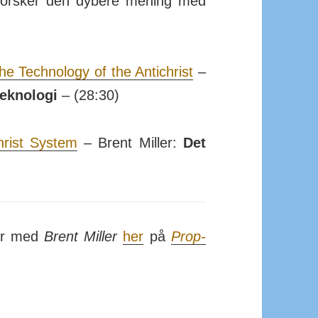
for­sker den dy­bere me­ning med
he Tech­no­logy of the Anti­christ
–
ek­no­logi
– (28:30)
christ System
– Brent Miller:
Det
ser med
Brent Miller
her
på
Prop­