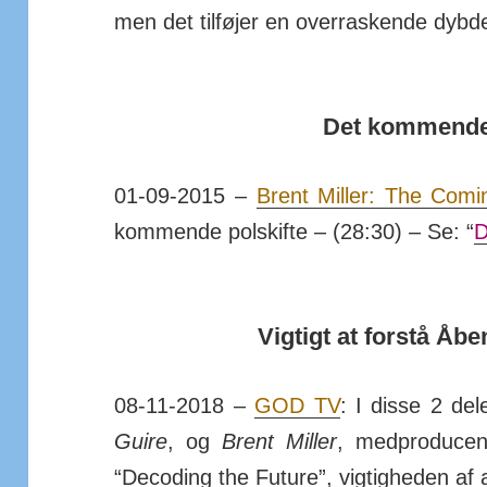
men det til­føjer en over­ras­kende dybd
Det kommende 
01-09-2015 –
Brent Miller: The Comi
kom­mende pol­skifte – (28:30) – Se: “
D
Vigtigt at forstå Åb
08-11-2018 –
GOD TV
: I disse 2 del
Guire
, og
Brent Miller
, med­pro­du­ce
“De­coding the Fu­ture”, vig­tig­heden af