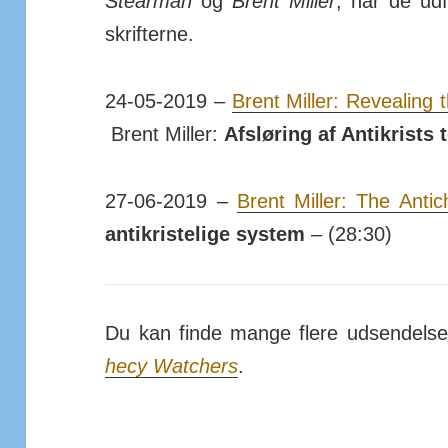
Stearman
og
Brent Miller
, når de ud­
skrif­terne.
24-05-2019 –
Brent Miller: Reve­aling t
Brent Miller:
Af­sløring af Anti­krists t
27-06-2019 –
Brent Miller: The Anti­
anti­kris­te­lige system
– (28:30)
Du kan finde mange flere ud­sen­del
hecy Wat­chers
.