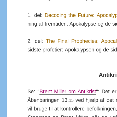
1. del:
Decoding the Future: Apo­ca­l
ning af frem­tiden: Apo­ka­lypse og de si
2. del:
The Final Proph­ecies: Apo­c
sidste pro­fe­tier: Apo­ka­lypsen og de si
Antikri
Se: “
Brent Miller om Anti­kris­t
“: Det e
Åben­bar­ingen 13.
ved hjælp af det re
15
vil bruge til at kon­trollere be­folk­ninge