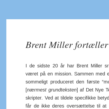
Brent Miller fortæll
I de sidste 20 år har Brent Miller sr.,
været på en mission. Sammen med en
som­me­ligt pro­du­ceret den første “m
[
nærmest grund­teksten
] af Det Nye T
skripter. Ved at til­dele spe­ci­fikke be­
får de ikke deres over­sæt­telse til a