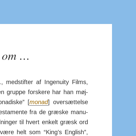
er om …
 med­stifter af Inge­nuity Films,
 gruppe for­skere har han møj­
ona­diske” [
monad
] over­sæt­telse
es­ta­mente fra de græske manu­
tyd­ninger til hvert enkelt græsk ord
t være helt som “King’s English”,