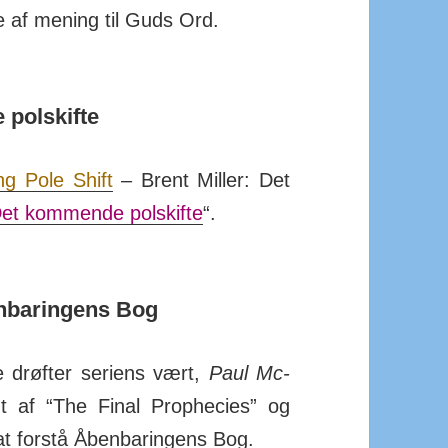
e af me­ning til Guds Ord.
polskifte
ng Pole Shift
– Brent Miller: Det
et kom­mende pol­skifte
“.
enbaringens Bog
e drøfter ser­iens vært,
Paul Mc­
nt af “The Final Pro­phecies” og
 at for­stå Åben­bar­ingens Bog.