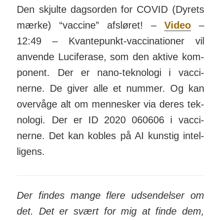
Den skjulte dagsorden for COVID (Dyrets
mærke) “vaccine” afsløret! –
Video
–
12:49 – Kvante­punkt-vacci­na­tioner vil
anvende Luci­ferase, som den aktive kom­
ponent. Der er nano-tek­nologi i vacci­
nerne. De giver alle et nummer. Og kan
over­våge alt om men­nesker via deres tek­
nologi. Der er ID 2020 060606 i vacci­­
nerne. Det kan kobles på AI kunstig intel­
ligens.
Der findes mange flere udsen­delser om
det. Det er svært for mig at finde dem,