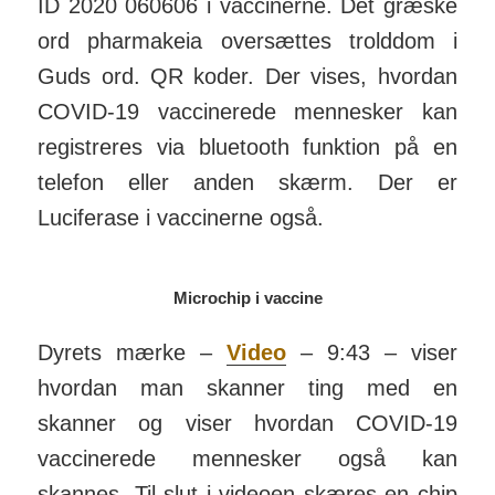
ID 2020 060606 i vacci­nerne. Det græske
ord phar­makeia over­sættes trold­dom i
Guds ord. QR koder. Der vises, hvordan
COVID-19 vacci­nerede men­nesker kan
regi­streres via blue­tooth funktion på en
telefon eller anden skærm. Der er
Luciferase i vaccinerne også.
Microchip i vaccine
Dyrets mærke –
Video
– 9:43 – viser
hvordan man skanner ting med en
skanner og viser hvordan COVID-19
vacci­­nerede men­­nesker også kan
skannes. Til slut i videoen skæres en chip