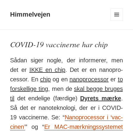
Himmelvejen
MENU
OG
WIDGETS
COVID-19 vaccinerne har chip
Sådan siger nogle, der in­for­merer, men
det er
IKKE en chip
. Det er en nano­pro­
cessor. En
chip
og en
nano­pro­cessor
er
to
for­skel­lige ting
, men de
skal begge bruges
til
det ende­lige (færdige)
Dyrets mærke
.
Så det er nanotek­no­logi, der er i COVID-
19 vacci­nerne. Se: “
Nano­pro­cessor i ‘vac­
cinen’
” og “
Er MAC-mærk­nings­sy­stemet