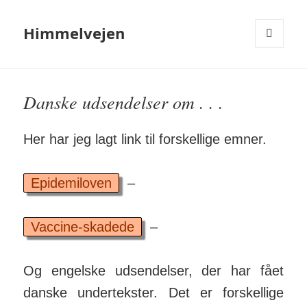
Himmelvejen
MENU
OG
WIDGETS
Danske udsendelser om . . .
Her har jeg lagt link til forskellige emner.
Epidemiloven
–
Vaccine-skadede
–
Og engelske ud­sen­delser, der har fået
danske under­tekster. Det er for­skellige