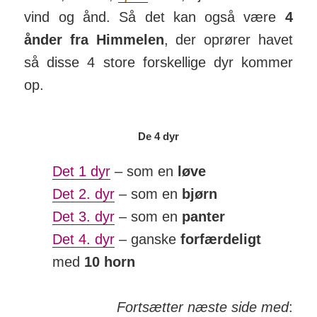
vind og ånd. Så det kan også være
4
ånder fra Him­melen
, der op­rører havet
så disse 4 store for­skel­lige dyr kommer
op.
De 4 dyr
Det 1 dyr
– som en
løve
Det 2. dyr
– som en
bjørn
Det 3. dyr
– som en
panter
Det 4. dyr
– ganske
forfærdeligt
med
10 horn
Fortsætter næste side med
: