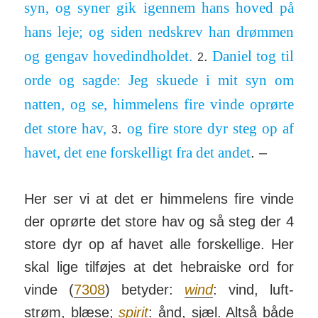
syn, og syner gik igennem hans hoved på
hans leje; og siden ned­skrev han drømmen
og gengav hoved­ind­holdet.
Daniel tog til
.
2
orde og sagde: Jeg skuede i mit syn om
natten, og se, him­melens fire vinde op­rørte
det store hav,
og fire store dyr steg op af
.
3
havet, det ene for­skel­ligt fra det andet
. –
Her ser vi at det er him­melens fire vinde
der op­rørte det store hav og så steg der 4
store dyr op af havet alle for­skel­lige. Her
skal lige tilføjes at det hebra­iske ord for
vinde (
7308
) betyder:
wind
: vind, luft­
strøm, blæse;
spirit
: ånd, sjæl. Altså både