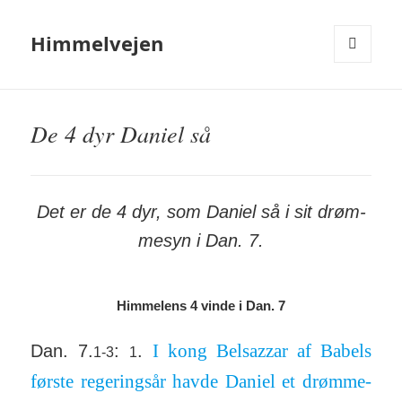
Himmelvejen
MENU
OG
WIDGETS
De 4 dyr Daniel så
Det er de 4 dyr, som Daniel så i sit drøm­
me­syn i Dan. 7.
Himmelens 4 vinde i Dan. 7
I kong Bel­sazzar af Babels
Dan. 7.
:
.
1-3
1
første reger­ingsår havde Daniel et drøm­me­