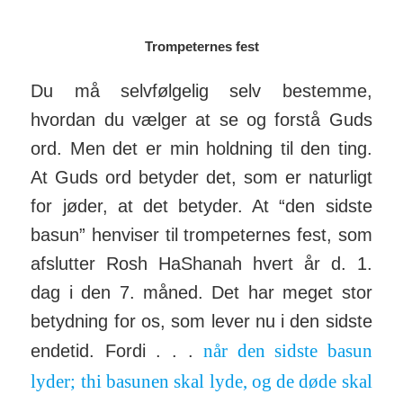
Trompeternes fest
Du må selvfølgelig selv bestemme,
hvordan du vælger at se og forstå Guds
ord. Men det er min hold­ning til den ting.
At Guds ord betyder det, som er naturligt
for jøder, at det betyder. At “den sidste
basun” hen­viser til trom­pe­ternes fest, som
af­slutter Rosh Ha­Shanah hvert år d. 1.
dag i den 7. måned. Det har meget stor
be­tydning for os, som lever nu i den sidste
når den sidste basun
endetid. Fordi . . .
lyder; thi basunen skal lyde, og de døde skal