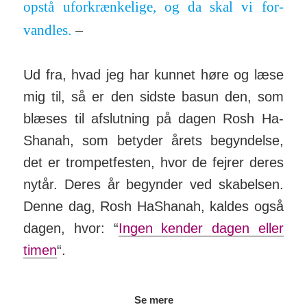
opstå ufor­kræn­kelige, og da skal vi for­
vandles.
–
Ud fra, hvad jeg har kunnet høre og læse
mig til, så er den sidste basun den, som
blæses til af­slut­ning på dagen Rosh Ha­
Shanah, som be­tyder årets be­gyn­delse,
det er trom­pet­festen, hvor de fejrer deres
nytår. Deres år be­gynder ved ska­belsen.
Denne dag, Rosh Ha­Shanah, kaldes også
dagen, hvor: “
Ingen kender dagen eller
timen
“.
Se mere