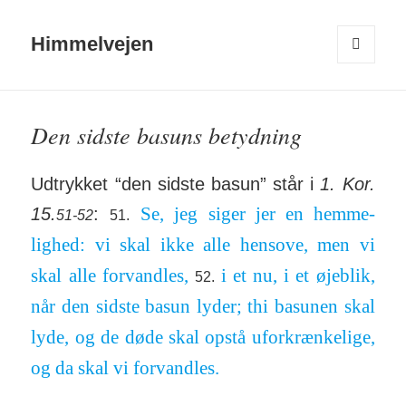
Himmelvejen
MENU
OG
WIDGETS
Den sidste basuns betydning
Udtrykket “den sidste basun” står i
1. Kor.
Se, jeg siger jer en hem­me­
15.
:
51-52
51.
lighed: vi skal ikke alle hen­sove, men vi
skal alle for­vandles,
i et nu, i et øjeblik,
52.
når den sidste basun lyder; thi basunen skal
lyde, og de døde skal opstå ufor­kræn­kelige,
og da skal vi for­vandles.