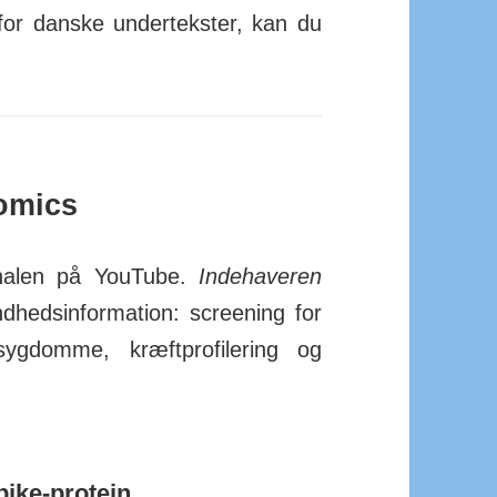
 for danske under­tekster, kan du
omics
alen på You­Tube.
Inde­haveren
­heds­in­for­ma­tion: scree­ning for
e syg­domme, kræft­pro­fi­lering og
pike-protein