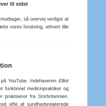
er til sidst
 mod­tager, så overvej ven­ligst at
tte vores forsk­ning, ethvert lille
tion
på You­Tube. Inde­­haveren
Elliot
ret funk­tionel medicin­prak­tiker og
er prak­tiserer fra Stor­britannien.
 vifte af sund­heds­re­la­terede