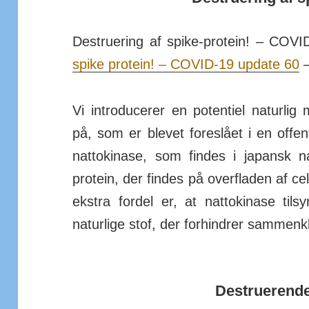
Destruering af spike-protein! – COVI
spike protein! – COVID-19 update 60
–
Vi introducerer en potentiel naturlig
på, som er blevet fore­slået i en offent­l
natto­ki­nase, som findes i ja­pansk
protein, der findes på over­fladen af cell
ekstra fordel er, at natto­kinase til
natur­lige stof, der for­hindrer sam­men­k
Destruerende