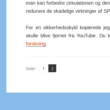
man kan for­bedre cir­ku­la­tionen og de
re­ducere de ska­delige virk­ninger af S
For en sikker­heds­skyld kopierede jeg
skulle blive fjernet fra You­Tube. Du
forskning
.
Side
Side
Sider:
1
2
,