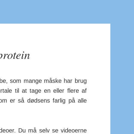
protein
­Tube, som mange måske har brug
­tale til at tage en eller flere af
om er så død­sens farlig på alle
videoer. Du må selv se videoerne