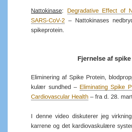
Nattokinase
:
Degra­dative Effect of 
SARS-CoV-2
– Natto­kinases ned­bry
spike­protein.
Fjernelse af spike
Eliminering af Spike Protein, blod­propp
kulær sundhed –
Elimi­nating Spike P
Cardio­vas­cular Health
– fra d. 28. mar
I denne video dis­ku­terer jeg virk­n
karrene og det kar­dio­vas­ku­lære sys