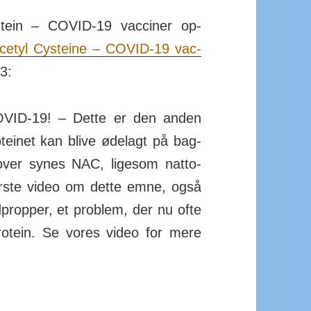
stein – COVID-19 vac­ciner op­
-acetyl Cy­steine – COVID-19 vac­
23:
 COVID-19! – Dette er den anden
teinet kan blive øde­lagt på bag­
d­over synes NAC, ligesom natto­
første video om dette emne, også
­propper, et problem, der nu ofte
otein. Se vores video for mere