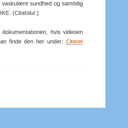
n vas­ku­lære sundhed og sam­tidig
PIKE. (
Citatslut
.)
 doku­men­ta­tionen, hvis videoen
 kan finde den her under:
Citeret