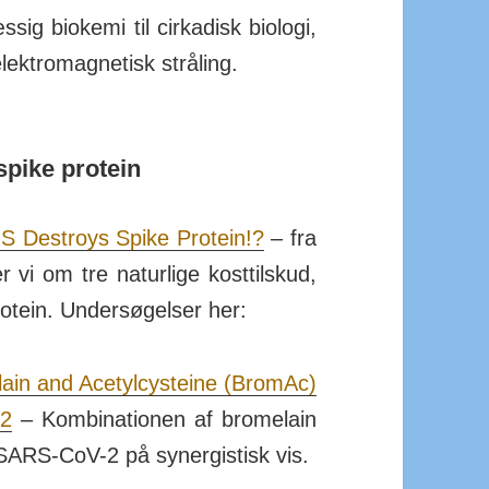
g bio­kemi til cir­kadisk bio­logi,
ektro­mag­netisk stråling.
spike protein
S Destroys Spike Protein!?
– fra
 vi om tre naturlige kost­til­skud,
protein. Undersøgelser her:
lain and Ace­tyl­cysteine (BromAc)
-2
– Kom­bi­nationen af bro­melain
r SARS-CoV-2 på syner­gistisk vis.