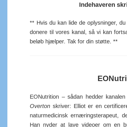
Indehaveren skriv
** Hvis du kan lide de op­lys­ninger, du
donere til vores kanal, så vi kan fort­sæ
beløb hjælper. Tak for din støtte. **
EONutri
EONutrition – sådan hedder kanalen 
Overton
skriver: Elliot er en cer­ti­fi­ce
natur­me­di­cinsk ernær­ings­tera­peut, d
Han nyder at lave videoer om en bred