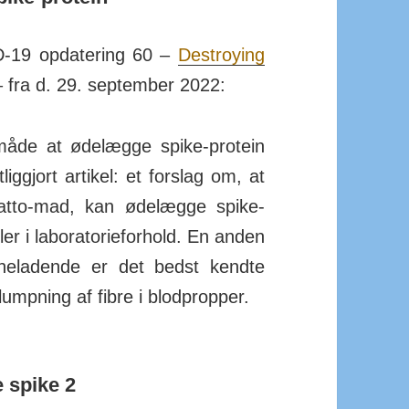
D-19 op­da­tering 60 –
De­stroying
 fra d. 29. sep­tember 2022:
 måde at øde­lægge spike-protein
ig­gjort artikel: et for­slag om, at
 natto-mad, kan øde­lægge spike-
er i labora­to­rie­for­hold. En anden
­syne­ladende er det bedst kendte
lump­ning af fibre i blod­propper.
 spike 2