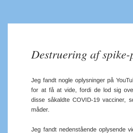
Destruering af spike-
Jeg fandt nogle op­lys­ninger på You
for at få at vide, fordi de lod sig over
disse så­kaldte COVID-19 vac­ciner, s
måder.
Jeg fandt neden­stående op­lys­ende 