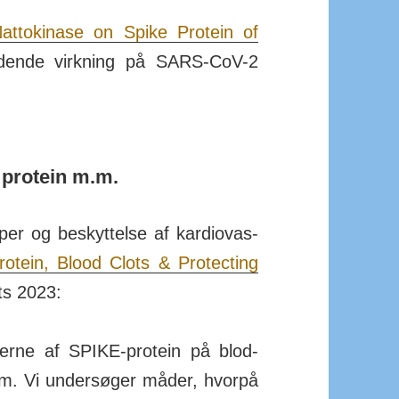
Natto­kinase on Spike Protein of
d­ende virk­ning på SARS-CoV-2
 protein m.m.
er og be­skyt­telse af kar­dio­vas­
rotein, Blood Clots & Pro­tecting
ts 2023:
ingerne af SPIKE-protein på blod­
tem. Vi under­søger måder, hvorpå