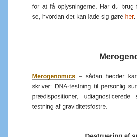
for at få op­lys­ningerne. Har du brug
se, hvordan det kan lade sig gøre
her
.
Merogen
Merogenomics
– sådan hedder kan
skriver: DNA-test­ning til per­sonlig sund
præ­dis­po­si­tioner, udiag­no­sti­cered
test­ning af gra­vi­di­tets­fostre.
Destruering af s