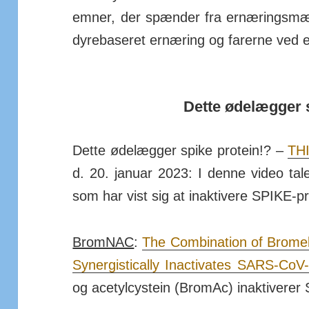
emner, der spænder fra er­nær­ings­mæssi
dyre­baseret er­næring og farerne ved el
Dette øde­lægger 
Dette øde­lægger spike protein!? –
THI
d. 20. ja­nuar 2023: I denne video taler
som har vist sig at in­ak­tivere SPIKE-
BromNAC
:
The Com­bi­nation of Bro­me
Syner­gi­sti­cally Inac­ti­vates SARS-CoV
og ace­tyl­cystein (BromAc) inak­ti­vere