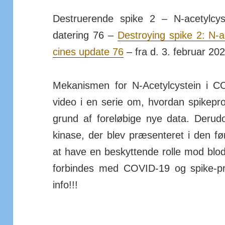
Destruerende spike 2 – N-ace­tyl­cy
datering 76 –
De­stroy­ing spike 2: N
cines up­date 76
– fra d. 3. fe­bruar 20
Mekanismen for N-Ace­tyl­cy­stein i
video i en serie om, hvordan spike­pro­
grund af fore­løbige nye data. Der­u
kinase, der blev præ­sen­teret i den 
at have en be­skyt­tende rolle mod blod
for­bindes med COVID-19 og spike-pr
info!!!