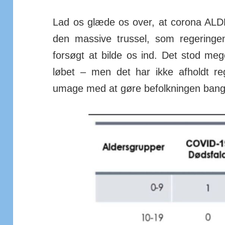
Lad os glæde os over, at corona AL
den massive trussel, som reger­inge
forsøgt at bilde os ind. Det stod meget
løbet – men det har ikke af­holdt re
umage med at gøre befolk­ningen bange