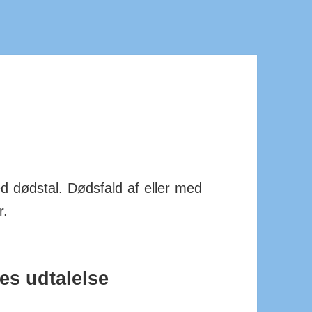
d dødstal. Døds­fald af eller med
r.
es udtalelse