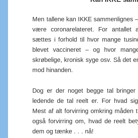
Men tallene kan IKKE sammen­lignes –
være corona­rela­teret. For antallet
sættes i for­hold til hvor mange tus
blevet vac­cineret – og hvor mang
skrøbelige, kronisk syge osv. Så det er
mod hinanden.
Dog er der noget begge tal bringer 
ledende de tal reelt er. For hvad si
Mest af alt for­virring omkring måden
også for­virring om, hvad de reelt be
dem og tænke . . . nå!