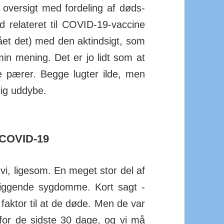
over­sigt med for­de­ling af døds­
ld rela­teret til COVID-19-vaccine
tået det) med den aktindsigt, som
min mening. Det er jo lidt som at
pærer. Begge lugter ilde, men
mig uddybe.
COVID-19
, ligesom. En meget stor del af
ig­gende syg­domme. Kort sagt -
faktor til at de døde. Men de var
n­for de sidste 30 dage, og vi må