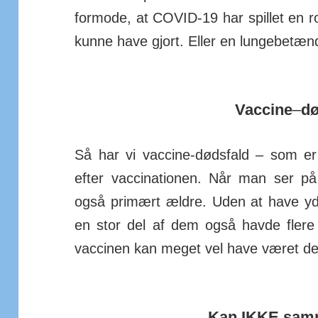
for­mode, at COVID-19 har spillet en ro
kunne have gjort. Eller en lunge­be­tæn­d
Vaccine
–
dø
Så har vi vaccine-døds­fald – som er
efter vac­ci­na­tionen. Når man ser på 
også primært ældre. Uden at have yder
en stor del af dem også havde flere
vaccinen kan meget vel have været det st
Kan IKKE sam