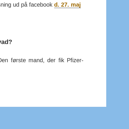
sning ud på facebook
d. 27. maj
vad?
Den første mand, der fik Pfizer-