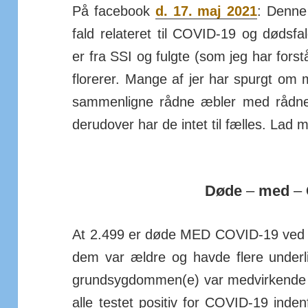
På facebook
d. 17. maj 2021
: Denne 
fald rela­teret til COVID-19 og døds­fa
er fra SSI og fulgte (som jeg har fors
florerer. Mange af jer har spurgt om 
sammenligne rådne æbler med rådne 
derudover har de intet til fælles. Lad 
Døde
–
med
–
At 2.499 er døde MED COVID-19 ved vi
dem var ældre og havde flere under­l
grund­syg­dom­men(e) var med­vir­kende 
alle testet positiv for COVID-19 inde