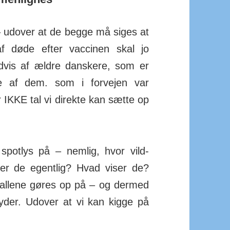
 udover at de begge må siges at
 af døde efter vaccinen skal jo
indvis af ældre danskere, som er
e af dem. som i forvejen var
 IKKE tal vi direkte kan sætte op
spotlys på – nemlig, hvor vild­
ger de egentlig? Hvad viser de?
 tallene gøres op på – og dermed
tyder. Ud­over at vi kan kigge på