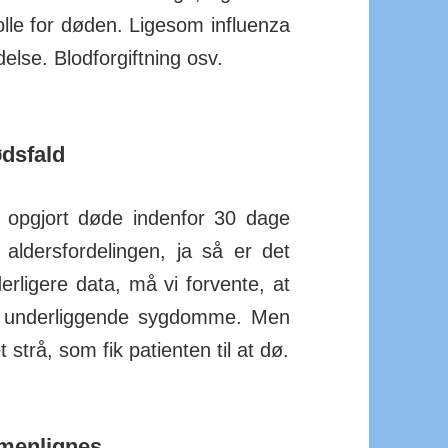
lle for døden. Lige­som influ­enza
else. Blod­for­giftning osv.
dsfald
 op­gjort døde indenfor 30 dage
alders­for­de­lingen, ja så er det
­ligere data, må vi for­vente, at
 under­lig­gende syg­domme. Men
rå, som fik pa­ti­enten til at dø.
menlignes