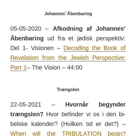
Johannes’ Åbenbaring
05-05-2020 –
Afkodning af Johannes’
Åben­baring
ud fra et jødisk per­spektiv:
Del 1- Visionen –
Decoding the Book of
Revelation from the Jewish Per­spec­tive:
Part 1
– The Vision – 44:00
Trængslen
22-05-2021 –
Hvornår begynder
trængslen?
Hvor befinder vi os i den bi­
belske ka­lender? (Hvilken tid er det?) –
When will the TRI­BU­LATION begin?