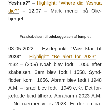
Yeshua?
” –
Highlight: “Where did Yeshua
die?”
– 12:07 – Mark mener på Olie­
bjerget.
Fra skabelsen til ødelæggelsen af templet
03-05-2022 – Højdepunkt: “
Vær klar til
2023
” –
Highlight: “Be alert for 2023”
–
4:32 – (
2:59
) Noah blev født i 1056 efter
ska­belsen. Sem blev født i 1558. Synd­
floden kom i 1656. Abram blev født i 1948
A.M. – Israel blev født i 1949 e.Kr. Det for­
jættede land til­hørte Abraham i 2023 A.M.
– Nu nærmer vi os 2023. Er der en pa­