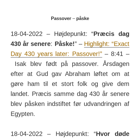
Passover
–
påske
18-04-2022 – Højdepunkt: “
Præcis dag
430 år senere
:
Påske!
” –
Highlight: “Exact
Day 430 years later: Passover!”
– 8:41 –
Isak blev født på pass­over. Års­dagen
efter at Gud gav Abraham løftet om at
gøre ham til et stort folk og give dem
landet. Præcis samme dag 430 år senere
blev påsken ind­stiftet før ud­van­dringen af
Egypten.
18-04-2022 – Højdepunkt: “
Hvor døde