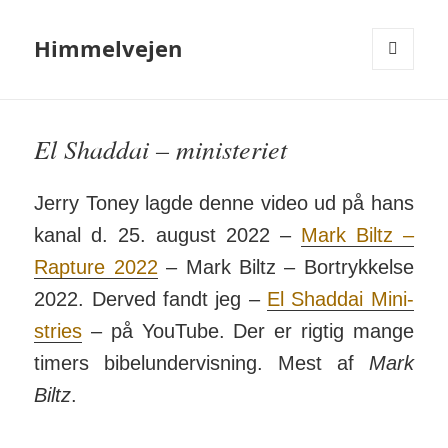
Himmelvejen
MENU
OG
WIDGETS
El Shaddai – ministeriet
Jerry Toney lagde denne video ud på hans
kanal d. 25. august 2022 –
Mark Biltz –
Rap­ture 2022
– Mark Biltz – Bort­ryk­kelse
2022. Derved fandt jeg –
El Shaddai Mini­
stries
– på You­Tube. Der er rigtig mange
timers bibel­under­vis­ning. Mest af
Mark
Biltz
.