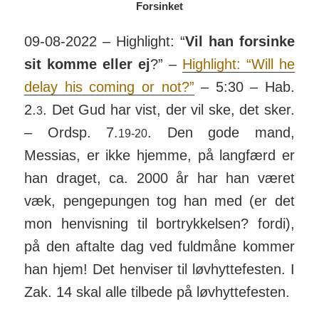
Forsinket
09-08-2022 – Highlight: “
Vil han forsinke
sit komme eller ej
?” –
Highlight: “Will he
delay his coming or not?”
– 5:30 – Hab.
2.
. Det Gud har vist, der vil ske, det sker.
3
– Ordsp. 7.
. Den gode mand,
19-20
Messias, er ikke hjemme, på lang­færd er
han draget, ca. 2000 år har han været
væk, penge­pungen tog han med (er det
mon hen­vis­ning til bortrykkelsen? fordi),
på den aftalte dag ved fuld­måne kommer
han hjem! Det hen­viser til løv­hyt­te­festen. I
Zak. 14 skal alle tilbede på løv­hyt­te­festen.