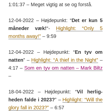
1:01:37 – Meget vigtig at se og forstå.
12-04-2022 – Højdepunkt: “
Det er kun 5
må­neder væk!
“-
Highlight: “Only 5
months away!”
– 9:59
12-04-2022 – Højde­punkt: “
En tyv om
natten
” –
Highlight: “A thief in the Night”
–
4:17 –
Som en tyv om natten – Mark Biltz
–
18-04-2022 – Højdepunkt: “
Vil her­lig­
heden falde i 2023?
” –
Highlight: “Will the
glory fall in 2023?”
– 6:57