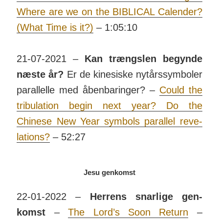
Where are we on the BIB­LICAL Calender?
(What Time is it?)
– 1:05:10
21-07-2021 –
Kan trængslen begynde
næste år?
Er de kinesiske ny­tårs­sym­boler
paral­lelle med åben­baringer? –
Could the
tri­bu­lation begin next year? Do the
Chinese New Year symbols parallel reve­
lations?
– 52:27
Jesu genkomst
22-01-2022 –
Herrens snarlige gen­
komst
–
The Lord’s Soon Return
–