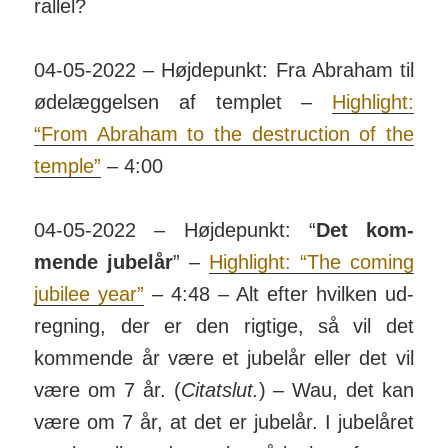
rallel?
04-05-2022 – Højdepunkt: Fra Abraham til
øde­læg­gelsen af templet –
Highlight:
“From Abraham to the destruction of the
temple”
– 4:00
04-05-2022 – Højdepunkt: “
Det kom­
mende jubelår
” –
Highlight: “The coming
jubilee year”
– 4:48 – Alt efter hvilken ud­
regning, der er den rigtige, så vil det
kommende år være et jubelår eller det vil
være om 7 år. (
Citatslut.
) – Wau, det kan
være om 7 år, at det er jubelår. I jubel­året