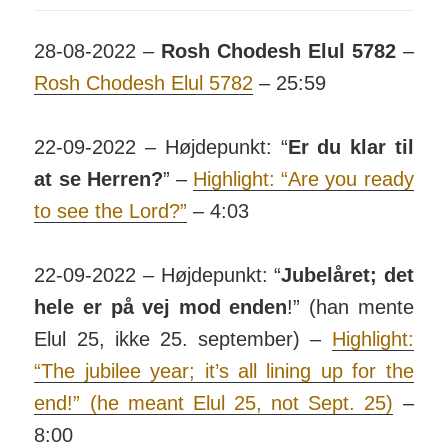
28-08-2022 –
Rosh Chodesh Elul 5782
–
Rosh Chodesh Elul 5782
– 25:59
22-09-2022 – Højdepunkt: “
Er du klar til
at se Herren?
” –
High­light: “Are you ready
to see the Lord?”
– 4:03
22-09-2022 – Højdepunkt: “
Jubelåret; det
hele er på vej mod enden
!” (han mente
Elul 25, ikke 25. sep­tember) –
High­light:
“The jubilee year; it’s all lining up for the
end!” (he meant Elul 25, not Sept. 25)
–
8:00