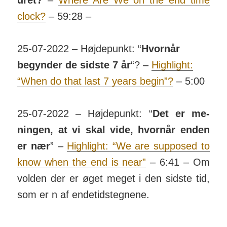
uret?
–
Where Are We on the end time
clock?
– 59:28 –
25-07-2022 – Højdepunkt: “
Hvornår
begynder de sidste 7 år
“? –
Highlight:
“When do that last 7 years begin”?
– 5:00
25-07-2022 – Højdepunkt: “
Det er me­
ningen, at vi skal vide, hvornår enden
er nær
” –
Highlight: “We are supposed to
know when the end is near”
– 6:41 – Om
volden der er øget meget i den sidste tid,
som er n af ende­tids­teg­nene.