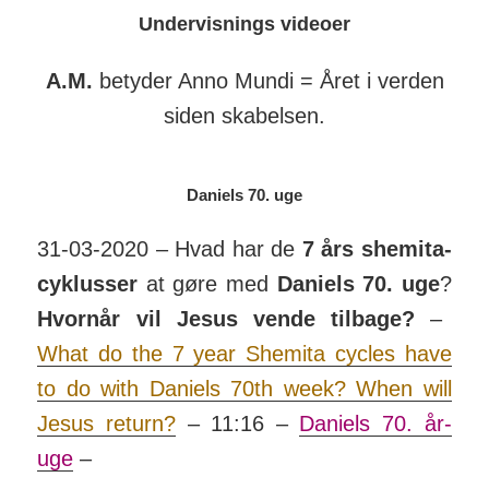
Undervisnings videoer
A.M.
betyder Anno Mundi = Året i verden
siden skabelsen.
Daniels 70. uge
31-03-2020 – Hvad har de
7 års she­mita-
cy­klusser
at gøre med
Daniels 70. uge
?
Hvornår vil Jesus vende tilbage?
–
What do the 7 year Shemita cycles have
to do with Daniels 70th week? When will
Jesus return?
– 11:16 –
Daniels 70. år-
uge
–