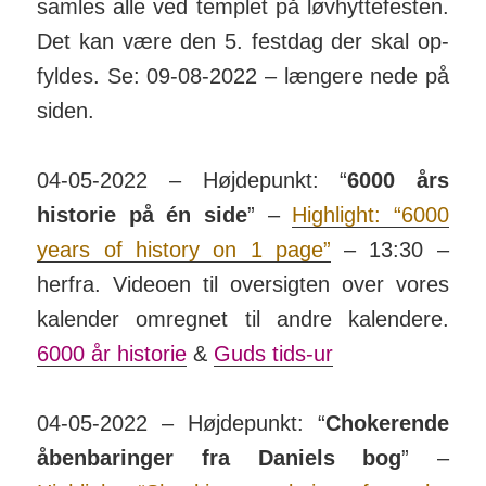
samles alle ved templet på løv­hyt­te­festen.
Det kan være den 5. festdag der skal op­
fyldes. Se: 09-08-2022 – længere nede på
siden.
04-05-2022 – Højdepunkt: “
6000 års
historie på én side
” –
Highlight: “6000
years of history on 1 page”
– 13:30 –
herfra. Videoen til over­sigten over vores
kalender om­regnet til andre kalendere.
6000 år historie
&
Guds tids-ur
04-05-2022 – Højdepunkt: “
Choke­rende
åben­bar­inger fra Daniels bog
” –