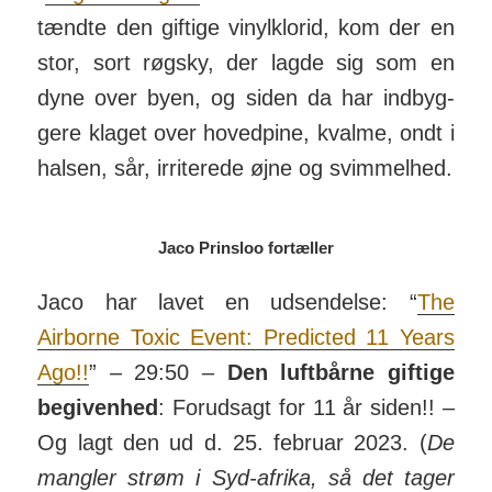
tændte den gif­tige vinyl­klorid, kom der en
stor, sort røgsky, der lagde sig som en
dyne over byen, og siden da har ind­byg­
gere klaget over hoved­pine, kvalme, ondt i
halsen, sår, irri­terede øjne og svim­melhed.
Jaco Prinsloo fortæller
Jaco har lavet en udsendelse: “
The
Airborne Toxic Event: Predicted 11 Years
Ago!!
” – 29:50 –
Den luft­bårne giftige
begiv­enhed
: For­ud­sagt for 11 år siden!! –
Og lagt den ud d. 25. fe­bruar 2023. (
De
mangler strøm i Syd-afrika, så det tager