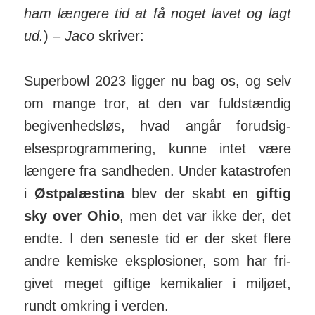
ham længere tid at få noget lavet og lagt
ud.
) –
Jaco
skriver:
Superbowl 2023 ligger nu bag os, og selv
om mange tror, at den var fuld­stændig
begiv­en­hedsløs, hvad angår for­ud­sig­
elses­pro­gram­mering, kunne intet være
længere fra sand­heden. Under kata­strofen
i
Øst­palæ­stina
blev der skabt en
giftig
sky over Ohio
, men det var ikke der, det
endte. I den seneste tid er der sket flere
andre ke­miske eks­plo­sioner, som har fri­
givet meget gif­tige kemi­kalier i miljøet,
rundt om­kring i verden.