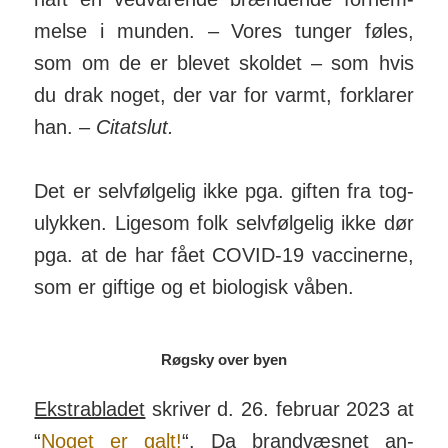
melse i munden. – Vores tunger føles,
som om de er blevet skoldet – som hvis
du drak noget, der var for varmt, for­klarer
han. –
Citat­slut.
Det er selvfølgelig ikke pga. giften fra tog­
ulykken. Ligesom folk selv­følgelig ikke dør
pga. at de har fået COVID-19 vac­cinerne,
som er giftige og et bio­lo­gisk våben.
Røgsky over byen
Ekstrabladet
skriver d. 26. februar 2023 at
“
Noget er galt!
“. Da brand­væsnet an­