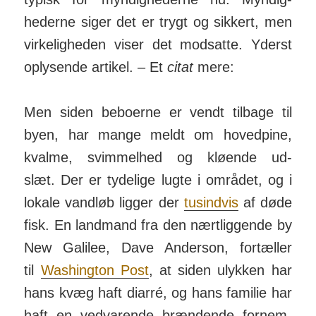
hederne siger det er trygt og sikkert, men
vir­ke­lig­heden viser det mod­satte. Yderst
op­lys­ende artikel. – Et
citat
mere:
Men siden beboerne er vendt tilbage til
byen, har mange meldt om hoved­pine,
kvalme, svim­melhed og kløende ud­
slæt. Der er tyde­lige lugte i om­rådet, og i
lokale vandløb ligger der
tusindvis
af døde
fisk. En land­mand fra den nært­lig­gende by
New Galilee, Dave Anderson, for­tæller
til
Washington Post
, at siden ulykken har
hans kvæg haft diarré, og hans familie har
haft en ved­var­ende bræn­dende for­nem­