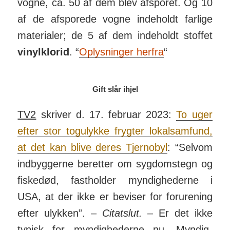
vogne, ca. 50 af dem blev af­sporet. Og 10
af de af­sporede vogne inde­holdt farlige
mate­rialer; de 5 af dem inde­holdt stoffet
vinyl­klorid
. “
Op­lys­ninger herfra
“
Gift slår ihjel
TV2
skriver d. 17. februar 2023:
To uger
efter stor tog­ulykke frygter lokal­sam­fund,
at det kan blive deres Tjer­nobyl
: “Selvom
ind­byg­gerne be­retter om syg­doms­tegn og
fiske­død, fast­holder myn­dig­hederne i
USA, at der ikke er be­viser for for­u­rening
efter ulykken”. –
Citat­slut.
– Er det ikke
typisk for myn­dig­hederne nu. Myn­dig­