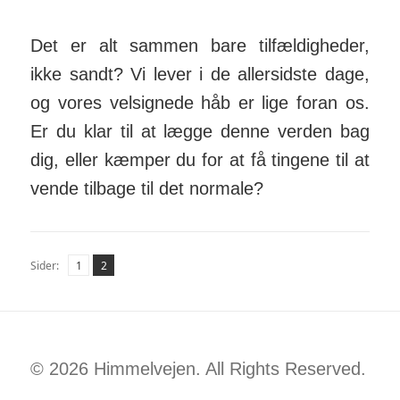
Det er alt sammen bare til­fæl­dig­heder,
ikke sandt? Vi lever i de aller­sidste dage,
og vores vel­sig­nede håb er lige foran os.
Er du klar til at lægge denne verden bag
dig, eller kæmper du for at få tingene til at
vende tilbage til det nor­male?
Side
Side
,
Sider:
1
2
© 2026 Himmelvejen. All Rights Reserved.