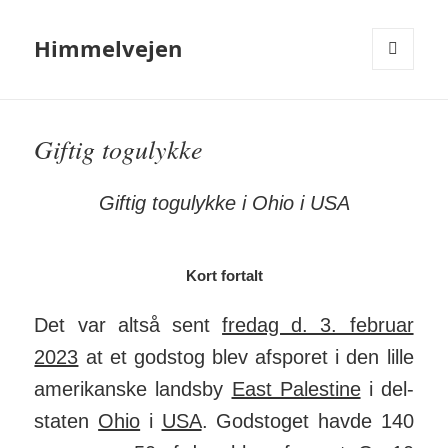
Himmelvejen
MENU
OG
WIDGETS
Giftig togulykke
Giftig togulykke i Ohio i USA
Kort fortalt
Det var altså sent
fredag d. 3. februar
2023
at et godstog blev af­sporet i den lille
ameri­kanske landsby
East Pale­stine
i del­
staten
Ohio
i
USA
. Gods­toget havde 140