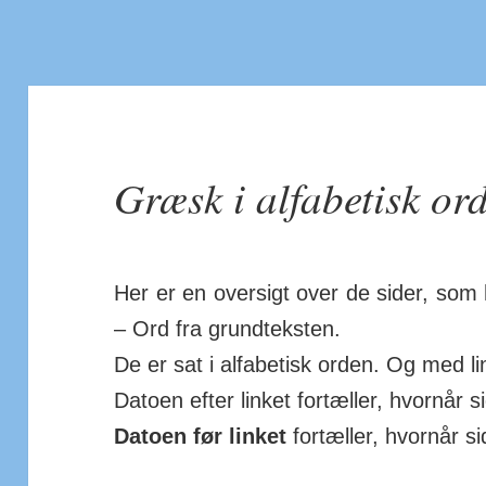
Græsk i alfabetisk or
Her er en oversigt over de sider, som
– Ord fra grund­teksten.
De er sat i alfabetisk orden. Og med lin
Datoen efter linket fortæller, hvornår s
Datoen før linket
for­tæller, hvornår s