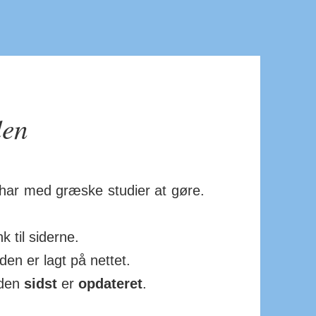
den
 har med græske studier at gøre.
k til siderne.
iden er lagt på nettet.
iden
sidst
er
op­da­teret
.