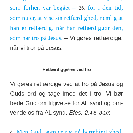
som forhen var begået –
for i den tid,
26.
som nu er, at vise sin ret­fær­dighed, nemlig at
han er ret­færdig, når han ret­fær­diggør den,
som har tro på Jesus.
– Vi gøres ret­fær­dige,
når vi tror på Jesus.
Retfærdiggøres ved tro
Vi gøres ret­færdige ved at tro på Jesus og
Guds ord og tage imod det i tro. Vi bør
bede Gud om til­giv­else for AL synd og om­
vende os fra AL synd.
Efes. 2.
:
4-5+8-10
Men Gud, som er rig på barm­hjer­tighed,
4.