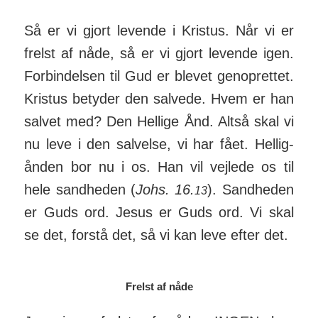
Så er vi gjort levende i Kristus. Når vi er
frelst af nåde, så er vi gjort levende igen.
For­bin­delsen til Gud er blevet gen­op­rettet.
Kristus betyder den salvede. Hvem er han
salvet med? Den Hellige Ånd. Altså skal vi
nu leve i den sal­velse, vi har fået. Hel­lig­
ånden bor nu i os. Han vil vej­lede os til
hele sand­heden (
Johs. 16.
). Sand­heden
13
er Guds ord. Jesus er Guds ord. Vi skal
se det, forstå det, så vi kan leve efter det.
Frelst af nåde