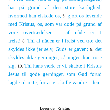
har på grund af den store kær­lighed,
hvormed han elskede os,
gjort os le­vende
5.
med Kristus, os, som var døde på grund af
vore over­træd­elser – af nåde er I
frelst!
Thi af nåden er I frelst ved tro; det
8.
skyldes ikke jer selv, Guds er gaven;
det
9.
skyldes ikke ger­ninger, så nogen kan rose
sig.
Thi hans værk er vi, skabte i Kristus
10.
Jesus til gode ger­ninger, som Gud forud
lagde til rette, for at vi skulle vandre i dem.
–
Levende i Kristus