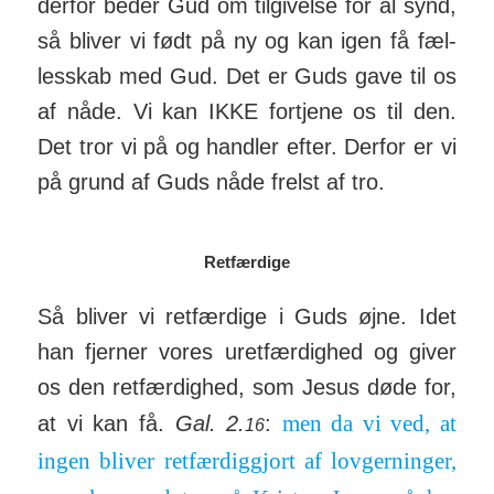
derfor beder Gud om til­giv­else for al synd,
så bliver vi født på ny og kan igen få fæl­
les­skab med Gud. Det er Guds gave til os
af nåde. Vi kan IKKE for­tjene os til den.
Det tror vi på og handler efter. Derfor er vi
på grund af Guds nåde frelst af tro.
Retfærdige
Så bliver vi ret­færdige i Guds øjne. Idet
han fjerner vores uret­fær­dighed og giver
os den ret­fær­dighed, som Jesus døde for,
men da vi ved, at
at vi kan få.
Gal. 2.
:
16
ingen bliver ret­fær­dig­gjort af lov­gerninger,