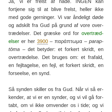
Ja, vi er frelst af nåde. INGEN kan
fortjene sig til at blive frelst, heller ikke
med gode ger­ninger. Vi var åndeligt døde
og ad­skilt fra Gud på grund af vore over­
træd­elser. Det græske ord for
over­træd­
elser
er her
3900
– παράπ­τωμα –
parap­
tōma
– det be­tyder: et forkert skridt, en
over­trædelse. Det bruges om: et frafald,
en fejl­tagelse, en fejl, et for­kert skridt, en
for­se­else, en synd.
Så synden skiller os fra Gud. Når vi så er­
kender, at vi er en synder, og vi vil gå for­
tabt, om vi ikke om­vender os i tide; og vi