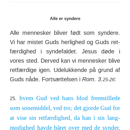
Alle er syndere
Alle mennesker bliver født som syndere.
Vi har mistet Guds her­lighed og Guds ret­
fær­dighed i synde­faldet. Jesus døde i
vores sted. Derved kan vi men­nesker blive
ret­fær­dige igen. Ude­­luk­kende på grund af
Guds nåde. Fort­sæt­telsen i
Rom. 3.
:
25-26
hvem Gud ved hans blod frem­stillede
25.
som sone­middel, ved tro; det gjorde Gud for
at vise sin ret­fær­dighed, da han i sin lang­
mo­dighed havde båret over med de synder,