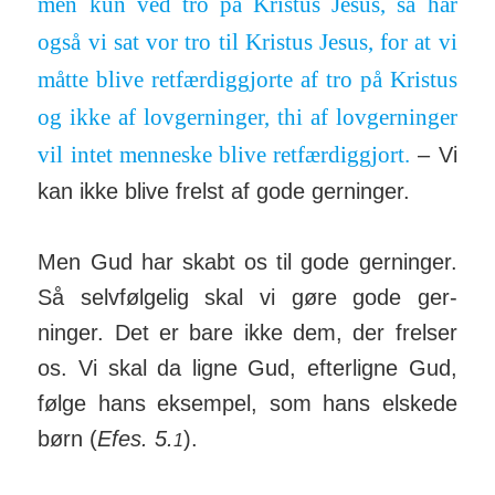
men kun ved tro på Kristus Jesus, så har
også vi sat vor tro til Kristus Jesus, for at vi
måtte blive ret­fær­dig­gjorte af tro på Kristus
og ikke af lov­ger­ninger, thi af lov­ger­ninger
vil intet men­neske blive ret­fær­dig­gjort.
– Vi
kan ikke blive frelst af gode ger­ninger.
Men Gud har skabt os til gode ger­ninger.
Så selv­føl­gelig skal vi gøre gode ger­
ninger. Det er bare ikke dem, der frelser
os. Vi skal da ligne Gud, efter­ligne Gud,
følge hans eksempel, som hans elskede
børn (
Efes. 5.
).
1