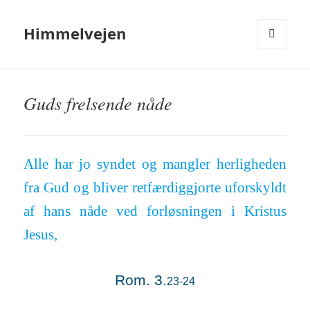
Himmelvejen
MENU
OG
WIDGETS
Guds frelsende nåde
Alle har jo syndet og mangler her­lig­heden
fra Gud o
g bliver ret­fær­dig­gjorte ufor­skyldt
af hans nåde ved for­løs­ningen i Kristus
Jesus,
Rom. 3.
23-24