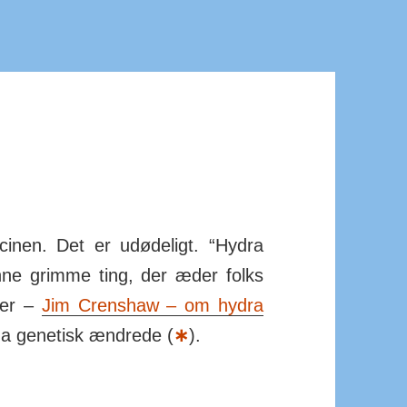
inen. Det er udødeligt. “Hydra
nne grimme ting, der æder folks
her –
Jim Crenshaw – om hydra
a gene­tisk æn­drede (
∗
).