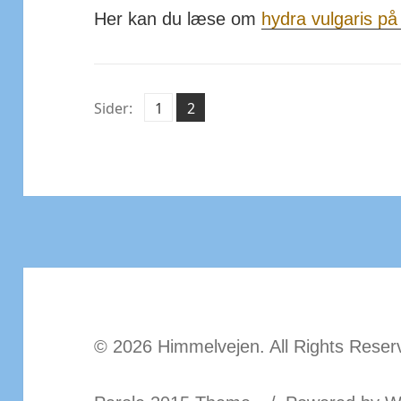
Her kan du læse om
hydra vulgaris på
Side
Side
Sider:
1
2
,
© 2026 Himmelvejen. All Rights Reser