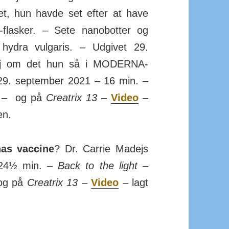
det, hun havde set efter at have
flasker. – Sete nanobotter og
 hydra vulgaris. – Udgivet 29.
dej om det hun så i MODERNA-
29. sep­tember 2021 – 16 min. –
– og på
Creatrix 13
–
Video
–
en.
as vaccine
? Dr. Carrie Madejs
– 24½ min. –
Back to the light
–
 og på
Creatrix 13
–
Video
– lagt