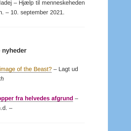
adej – Hjælp til men­neske­heden
n. – 10. september 2021.
e nyheder
image of the Beast?
– Lagt ud
th
pper fra helvedes afgrund
–
.d. –