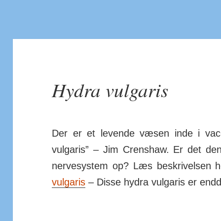
Hydra vulgaris
Der er et levende væsen inde i vacc
vulgaris” – Jim Crenshaw. Er det de
nerve­system op? Læs be­skriv­elsen 
vulgaris
– Disse hydra vul­garis er endd