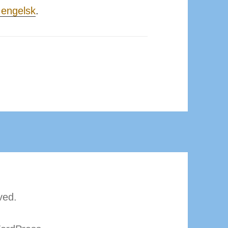
 engelsk
.
ved.