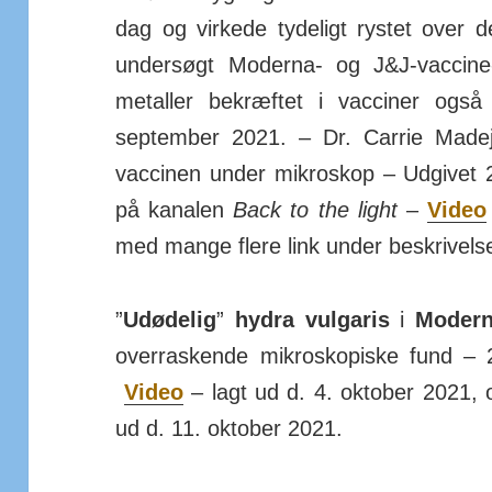
dag og virkede tydeligt rystet over 
undersøgt Moderna- og J&J-vaccine-
metaller bekræftet i vacciner også
september 2021. – Dr. Carrie Ma
vaccinen under mikro­skop – Udgivet 
på kanalen
Back to the light
–
Video
med mange flere link under beskrivels
”
Udødelig
”
hydra vulgaris
i
Modern
over­ras­kende mikro­sko­piske fund 
Video
– lagt ud d. 4. oktober 2021,
ud d. 11. oktober 2021.