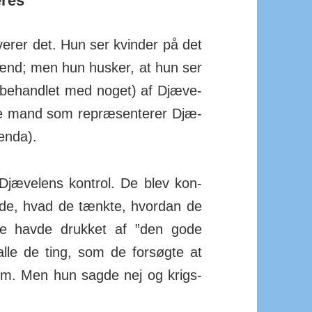
res
verer det. Hun ser kvinder på det
ænd; men hun husker, at hun ser
t (behandlet med noget) af Djæve­
nne mand som repræ­senterer Djæ­
enda).
jæ­velens kontrol. De blev kon­
agde, hvad de tænkte, hvordan de
 De havde drukket af ”den gode
alle de ting, som de for­søgte at
 om. Men hun sagde nej og krigs­