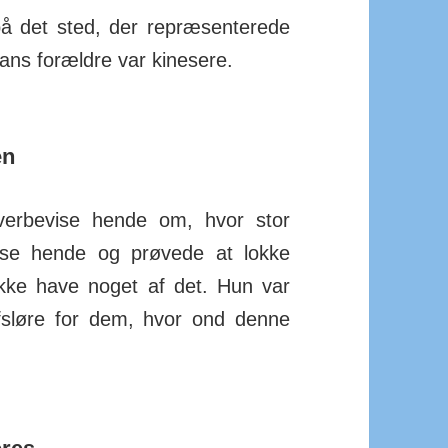
 det sted, der repræ­sen­terede
ans for­ældre var kinesere.
en
r­bevise hende om, hvor stor
vise hende og prøvede at lokke
ikke have noget af det. Hun var
 afsløre for dem, hvor ond denne