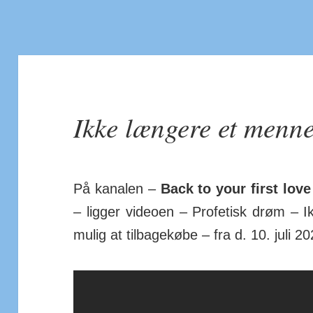
Ikke længere et menn
På kanalen –
Back to your first love
– ligger videoen – Profetisk drøm – 
mulig at til­bage­købe – fra d. 10. juli 