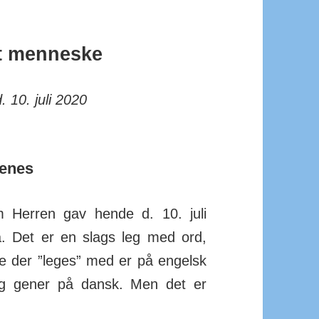
et menneske
d. 10. juli 2020
genes
 Herren gav hen­de d. 10. juli
å. Det er en slags leg med ord,
 der ”leges” med er på engelsk
og gener på dansk. Men det er