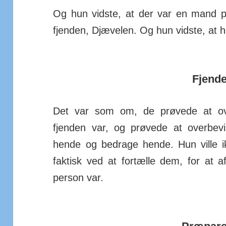
Og hun vidste, at der var en mand på
fjenden, Djæ­velen. Og hun vidste, at h
Fjend
Det var som om, de prøvede at ove
fjenden var, og prø­vede at over­be
hende og be­­drage hende. Hun ville 
faktisk ved at for­tælle dem, for at
person var.