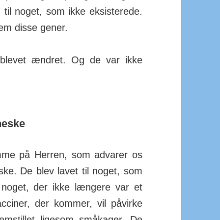
il noget, som ikke eksi­sterede.
m disse gener.
levet ændret. Og de var ikke
neske
omme på Herren, som ad­varer os
ke. De blev lavet til noget, som
 noget, der ikke længere var et
­ciner, der kommer, vil på­virke
m­stillet ligesom små­kager. De