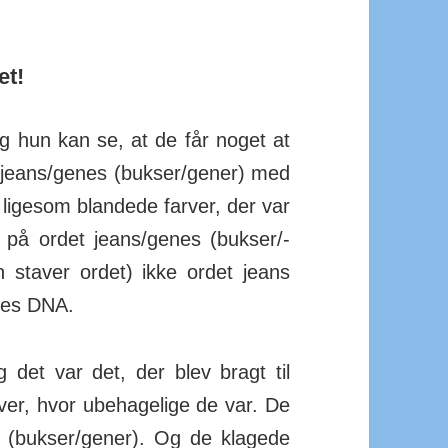
et!
 hun kan se, at de får noget at
 jeans/­genes (bukser/­gener) med
ligesom blan­dede farver, der var
på ordet jeans/­genes (bukser/­
 staver ordet) ikke ordet jeans
res DNA.
 det var det, der blev bragt til
ver, hvor ubehagelige de var. De
s (bukser/­gener). Og de klagede