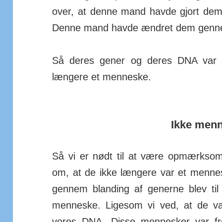
over, at denne mand havde gjort dem t
Denne mand havde ændret dem genne
Så deres gener og deres DNA var b
længere et men­neske.
Ikke men
Så vi er nødt til at være op­mærk­s
om, at de ikke længere var et men­nes
gen­nem blanding af generne blev til
men­ne­ske. Ligesom vi ved, at de vac
vores DNA. Disse men­nesker var fre