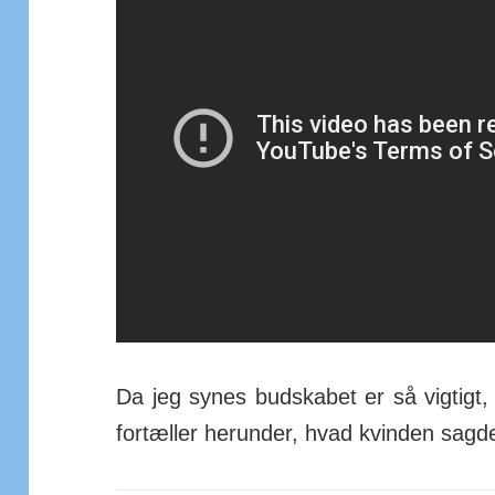
Da jeg synes bud­skabet er så vigtigt,
for­tæller her­under, hvad kvinden sag