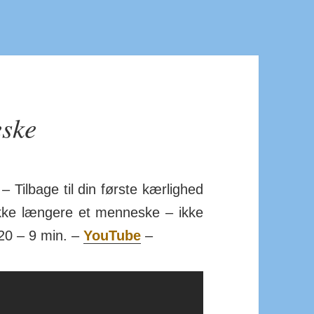
eske
– Tilbage til din første kær­lighed
Ikke længere et men­neske – ikke
2020 – 9 min. –
YouTube
–