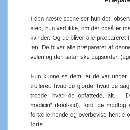
Præpare
I den næste scene ser hun det, obser­
sted, hun ved ikke, om der også er m
kvinder. Og de bliver alle præ­parere
len. De bliver alle præ­pareret af de
velen og den sata­niske dags­orden (ag
Hun kunne se dem, at de var under D
trolleret: hvad de gjorde, hvad de s
troede, hvad de op­fattede, alt. –
medicin” (kool-aid), fordi de mod­tog 
for­tælle hende og over­bevise hende
førte.