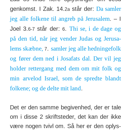
Da samler
genkomst. I Zak. 14.
står der:
2a
jeg alle fol­kene til an­greb på Jeru­salem
. – I
Thi se, i de dage og
Joel 3.
står der:
.
6-7
6
på den tid, når jeg vender Judas og Jeru­sa­
lems skæbne,
samler jeg alle hed­ninge­folk
.
7
og fører dem ned i Josa­fats dal. Der vil jeg
holder ret­ter­gang med dem om mit folk og
min arvelod Israel, som de spredte blandt
fol­kene; og de delte mit land
.
Det er den samme begivenhed, der er tale
om i disse 2 skrift­steder, det kan der ikke
være nogen tvivl om. Så her er den op­lys­