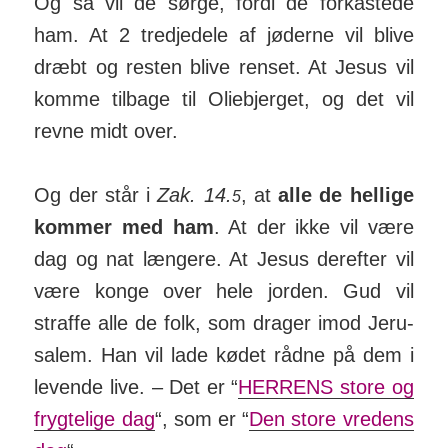
Og så vil de sørge, fordi de for­kas­tede
ham. At 2 tred­je­dele af jø­derne vil blive
dræbt og resten blive renset. At Jesus vil
komme til­bage til Olie­bjerget, og det vil
revne midt over.
Og der står i
Zak. 14.
, at
alle de hellige
5
kommer med ham
. At der ikke vil være
dag og nat læn­gere. At Jesus der­efter vil
være konge over hele jorden. Gud vil
straffe alle de folk, som drager imod Jeru­
salem. Han vil lade kødet rådne på dem i
lev­­ende live. – Det er “
HER­RENS store og
fryg­te­lige dag
“, som er “
Den store vre­dens