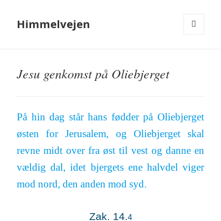
Himmelvejen
MENU
OG
WIDGETS
Jesu genkomst på Oliebjerget
På hin dag står hans fødder på Olie­bjerget
østen for Jeru­salem, og Olie­bjerget skal
revne midt over fra øst til vest og danne en
vældig dal, idet bjergets ene halvdel viger
mod nord, den anden mod syd.
Zak. 14.
4