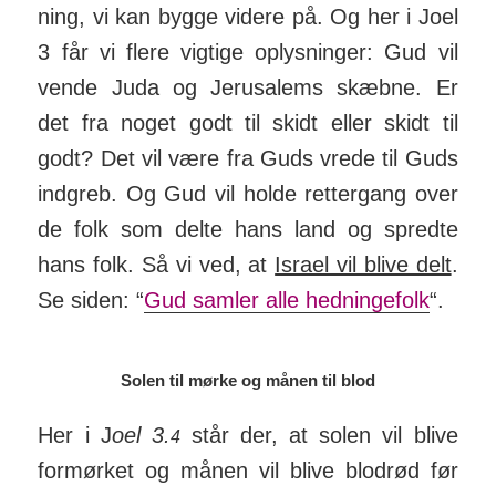
ning, vi kan bygge videre på. Og her i Joel
3 får vi flere vig­tige op­lys­ninger: Gud vil
vende Juda og Jeru­sa­lems skæbne. Er
det fra noget godt til skidt eller skidt til
godt? Det vil være fra Guds vrede til Guds
ind­greb. Og Gud vil holde ret­ter­gang over
de folk som delte hans land og spredte
hans folk. Så vi ved, at
Israel vil blive delt
.
Se siden: “­­
Gud samler alle hed­ninge­folk
“.
Solen til mørke og månen til blod
Her i J
oel 3.
står der, at solen vil blive
4
formørket og månen vil blive blodrød før