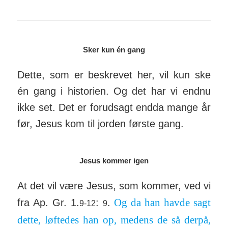
Sker kun én gang
Dette, som er be­skrevet her, vil kun ske
én gang i hi­sto­rien. Og det har vi endnu
ikke set. Det er for­ud­sagt endda mange år
før, Jesus kom til jorden første gang.
Jesus kommer igen
At det vil være Jesus, som kommer, ved vi
Og da han havde sagt
fra Ap. Gr. 1.
:
.
9-12
9
dette, løf­tedes han op, medens de så derpå,