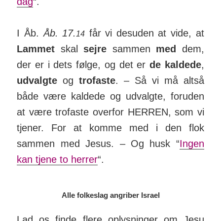
dag
“.
I Åb.
Åb. 17.
får vi des­uden at vide, at
14
Lammet
skal
sejre
sammen
med
dem,
der er i dets følge, og det er
de kal­dede
,
ud­valgte
og
tro­faste
. – Så vi må altså
både være kal­dede og ud­valgte, for­uden
at være trofaste overfor HERREN, som vi
tjener. For at komme med i den flok
sammen med Jesus. – Og husk “
Ingen
kan tjene to herrer
“.
Alle folkeslag angriber Israel
Lad os finde flere oplysninger om Jesu