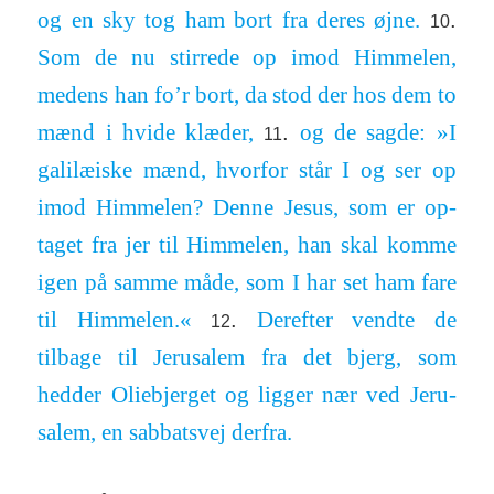
og en sky tog ham bort fra deres øjne.
.
10
Som de nu stirrede op imod Him­melen,
medens han fo’r bort, da stod der hos dem to
mænd i hvide klæder,
og de sagde: »I
.
11
gali­læ­iske mænd, hvorfor står I og ser op
imod Him­melen? Denne Jesus, som er op­
taget fra jer til Him­melen, han skal komme
igen på samme måde, som I har set ham fare
til Him­melen.«
Derefter vendte de
.
12
tilbage til Jeru­salem fra det bjerg, som
hedder Olie­bjerget og ligger nær ved Jeru­
salem, en sab­batsvej derfra.