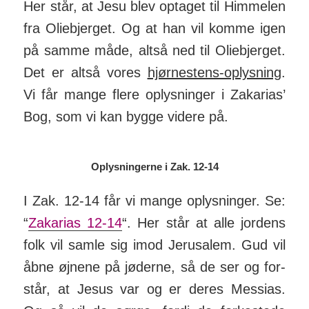
Her står, at Jesu blev optaget til Him­melen
fra Olie­bjerget. Og at han vil komme igen
på samme måde, altså ned til Olie­bjerget.
Det er altså vores
hjørne­stens-op­lys­ning
.
Vi får mange flere op­lys­ninger i Za­ka­rias’
Bog, som vi kan bygge vi­dere på.
Oplysningerne i Zak. 12-14
I Zak. 12-14 får vi mange op­lys­ninger. Se:
“
Zaka­rias 12-14
“. Her står at alle jordens
folk vil samle sig imod Jeru­salem. Gud vil
åbne øjnene på jø­derne, så de ser og for­
står, at Jesus var og er deres Mes­sias.