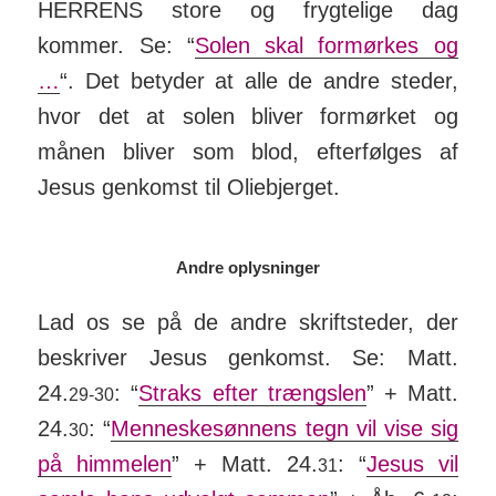
HERRENS store og frygtelige dag
kommer. Se: “
Solen skal formørkes og
…
“. Det be­tyder at alle de andre steder,
hvor det at solen bliver for­mørket og
månen bliver som blod, efter­følges af
Jesus gen­komst til Olie­bjerget.
Andre oplysninger
Lad os se på de andre skrift­steder, der
be­skriver Jesus gen­komst. Se: Matt.
24.
: “
Straks efter trængslen
” + Matt.
29-30
24.
: “
Men­nes­ke­sønnens tegn vil vise sig
30
på him­melen
” + Matt. 24.
: “
Jesus vil
31