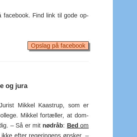
face­book. Find link til gode op­
Opslag på facebook
e og jura
urist Mikkel Kaas­trup, som er
llege. Mikkel for­tæller, at dom­
dig. – Så er mit
nødråb
:
Bed
om
kke efter reger­ingens ønsker.
–