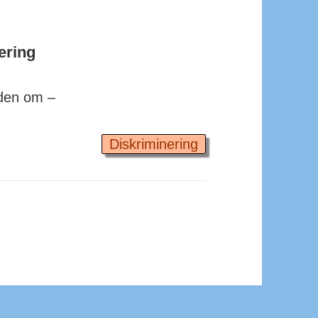
ering
iden om –
Diskriminering