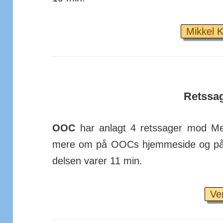
Mikkel K
Retssa
OOC
har anlagt 4 rets­sager mod Me
mere om på OOCs hjemme­side og på D
delsen varer 11 min.
Ve