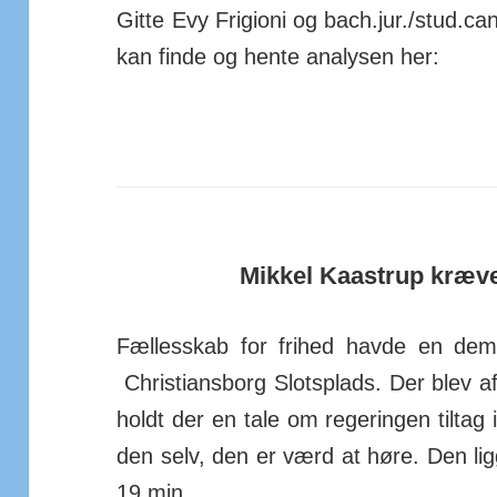
Gitte Evy Frigioni og bach.­jur./­stud.­c
kan finde og hente ana­lysen her:
Mikkel Kaastrup kræve
Fællesskab for frihed havde en demo
Chris­tians­borg Slots­plads. Der blev af
holdt der en tale om regeringen tiltag i
den selv, den er værd at høre. Den li
19 min.