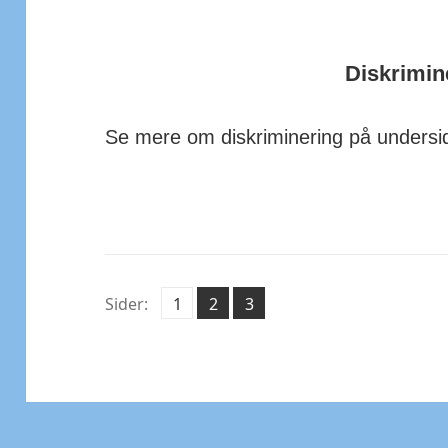
Diskrimin
Se mere om diskriminering på unders
Side
Side
Side
Sider:
1
2
,
3
,