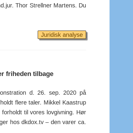
and.­jur. Thor Strellner Martens. Du
Juridisk analyse
r friheden tilbage
n­stra­tion d. 26. sep. 2020 på
holdt flere taler. Mikkel Kaas­trup
 forholdt til vores lovgivning. Hør
gger hos dkdox.tv – den varer ca.