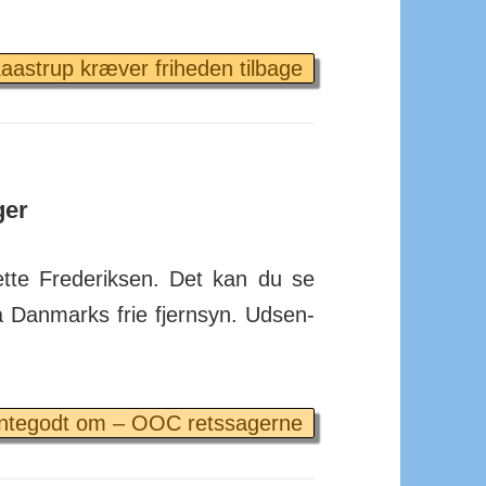
aastrup kræver friheden tilbage
ger
tte Frede­riksen. Det kan du se
anmarks frie fjern­syn. Ud­sen­
ntegodt om – OOC retssagerne