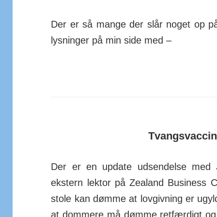
Der er så mange der slår noget op på 
lys­ninger på min side med –
Tvangsvaccin
Der er en update ud­sen­delse med J
ekstern lektor på Zea­land Busi­ness Co
stole kan dømme at lov­givning er ugyl
at dommere må dømme ret­fær­digt og i