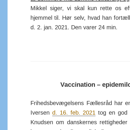
Mikkel siger, vi skal kun rette os e
hjemmel til. Hør selv, hvad han fortæll
d. 2. jan. 2021. Den varer 24 min.
Vaccination – epidemil
Frihedsbevægelsens Fællesråd har 
Iversen
d. 16. feb. 2021
tog en god s
Knudsen om dan­skernes ret­tig­heder a