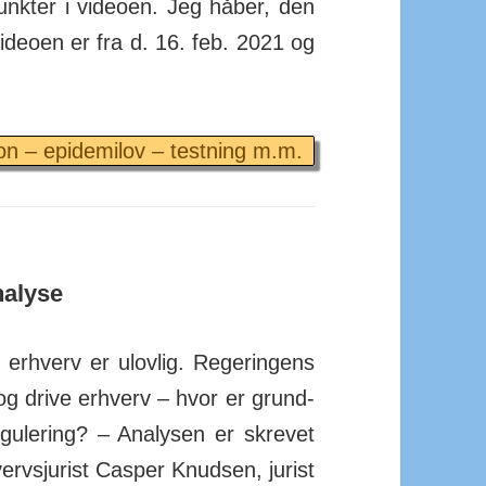
punkter i videoen. Jeg håber, den
ideoen er fra d. 16. feb. 2021 og
on – epidemilov – testning m.m.
nalyse
 er­hverv er ulov­lig. Reger­ingens
e og drive erhverv – hvor er grund­
egu­lering? – Ana­lysen er skrevet
hvervs­jurist Casper Knudsen, jurist