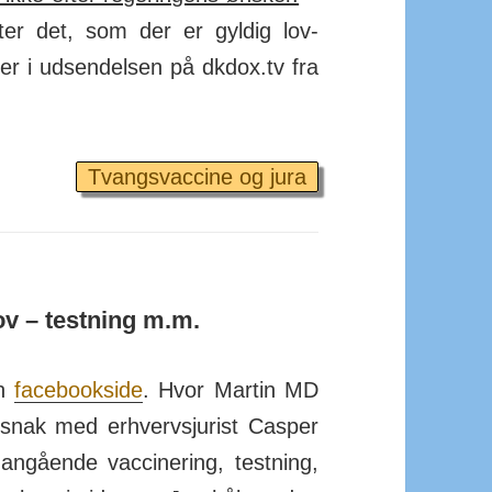
fter det, som der er gyldig lov­
er i ud­sen­delsen på dkdox.tv fra
Tvangsvaccine og jura
ov – testning m.m.
en
face­book­side
. Hvor Martin MD
nak med erhvervs­jurist Casper
n­gående vac­ci­nering, testning,