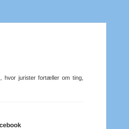
 hvor jurister for­tæller om ting,
acebook