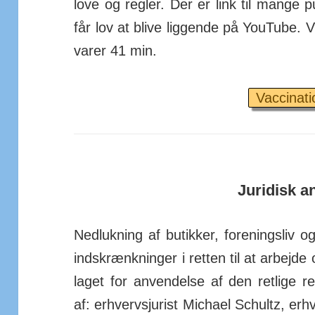
love og regler. Der er link til mange 
får lov at blive liggende på YouTube. V
varer 41 min.
Vaccinati
Juridisk a
Nedlukning af butikker, for­enings­liv og
ind­skrænk­ninger i retten til at arbejd
laget for an­ven­delse af den retlige r
af: er­hvervs­jurist Michael Schultz, er­