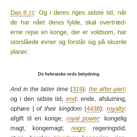
Dan.8.
:
Og i deres riges sidste tid, når
23
de har nået deres fylde, skal over­træd­
erne rejse en konge, der er voldsom, har
stor­slåede evner og for­står sig på skumle
planer.
De hebraiske ords betydning
And in the latter time
(
319
):
the after-part
:
og i den sidste tid;
end
: ende, af­slut­ning,
op­høre |
of their kingdom
(
4438
):
royalty
:
afgift til en konge;
royal power
: kong­elig
magt, konge­magt;
reign
: reger­ings­tid,