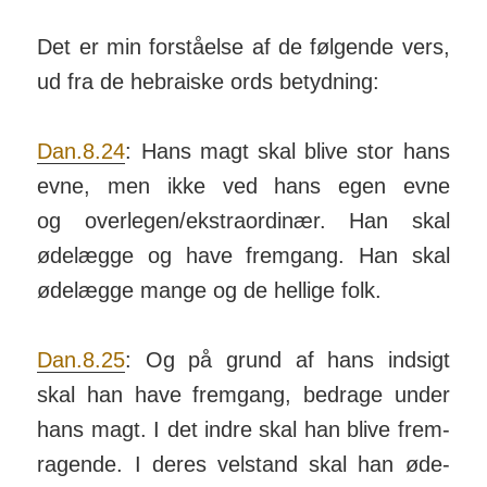
Det er min for­stå­else af de føl­gende vers,
ud fra de he­bra­iske ords be­tyd­ning:
Dan.8.24
: Hans magt skal blive stor hans
evne, men ikke ved hans egen evne
og over­legen/­ekstra­or­dinær. Han skal
øde­lægge og have frem­gang. Han skal
øde­lægge mange og de hel­lige folk.
Dan.8.25
: Og på grund af hans ind­sigt
skal han have frem­gang, be­drage under
hans magt. I det indre skal han blive frem­
rag­ende. I deres vel­stand skal han øde­