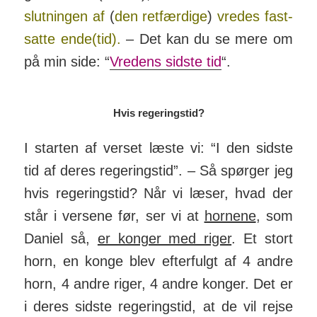
slut­ningen af
(
den ret­fær­dige
)
vredes fast­
satte ende(tid).
– Det kan du se mere om
på min side: “
Vre­dens sidste tid
“.
Hvis regeringstid?
I starten af verset læste vi: “I den sidste
tid af deres reger­ings­tid”. – Så spørger jeg
hvis reger­ings­tid? Når vi læser, hvad der
står i ver­sene før, ser vi at
hor­nene
, som
Daniel så,
er konger med riger
. Et stort
horn, en konge blev efter­fulgt af 4 andre
horn, 4 andre riger, 4 andre konger. Det er
i deres sidste reger­ingstid, at de vil rejse