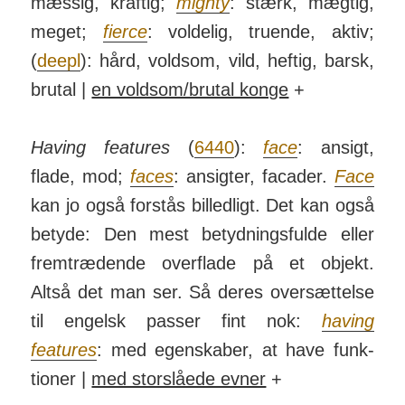
mæssig, kraftig;
mighty
: stærk, mægtig,
meget;
fierce
: voldelig, tru­ende, aktiv;
(
deepl
): hård, voldsom, vild, heftig, barsk,
brutal |
en voldsom/­brutal konge
+
Having features
(
6440
):
face
: ansigt,
flade, mod;
faces
: ansigter, facader.
Face
kan jo også forstås bil­led­ligt. Det kan også
betyde: Den mest betyd­nings­fulde eller
frem­træd­ende over­flade på et objekt.
Altså det man ser. Så deres over­sættelse
til engelsk passer fint nok:
having
features
: med egen­skaber, at have funk­
tioner |
med stor­slåede evner
+