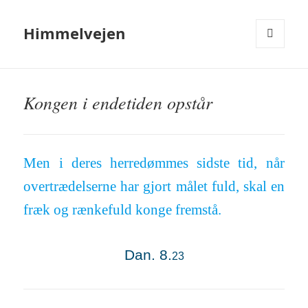
Himmelvejen
MENU
OG
WIDGETS
Kongen i endetiden opstår
Men i deres herre­dømmes sidste tid, når
over­træd­el­serne har gjort målet fuld, skal en
fræk og rænke­fuld konge frem­stå.
Dan. 8.
23