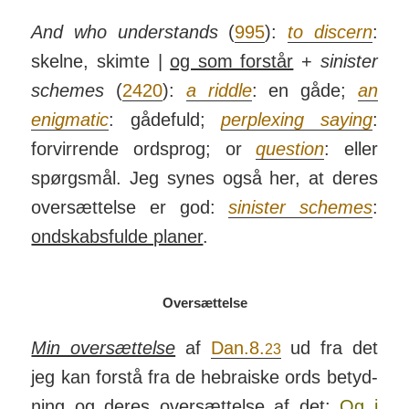
And who under­stands
(
995
):
to discern
:
skelne, skimte |
og som forstår
+
sinister
schemes
(
2420
):
a riddle
: en gåde;
an
enig­matic
: gåde­fuld;
per­plexing saying
:
for­vir­rende ord­sprog; or
question
: eller
spørgsmål. Jeg synes også her, at deres
over­sæt­telse er god:
sinister schemes
:
ond­skabs­fulde planer
.
Oversættelse
Min oversættelse
af
Dan.8.
ud fra det
23
jeg kan forstå fra de hebra­iske ords be­tyd­
ning og deres over­sæt­telse af det:
Og i