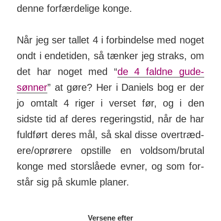
denne for­fær­de­lige konge.
Når jeg ser tallet 4 i for­bin­delse med noget
ondt i ende­tiden, så tænker jeg straks, om
det har noget med “
de 4 faldne gude­
sønner
” at gøre? Her i Daniels bog er der
jo om­talt 4 riger i verset før, og i den
sidste tid af deres reger­­ings­­tid, når de har
fuld­­ført deres mål, så skal disse over­­træd­­
ere/­­op­rør­ere op­­stille en vold­som/­­brutal
konge med stor­­slåede evner, og som for­­
står sig på skumle planer.
Versene efter