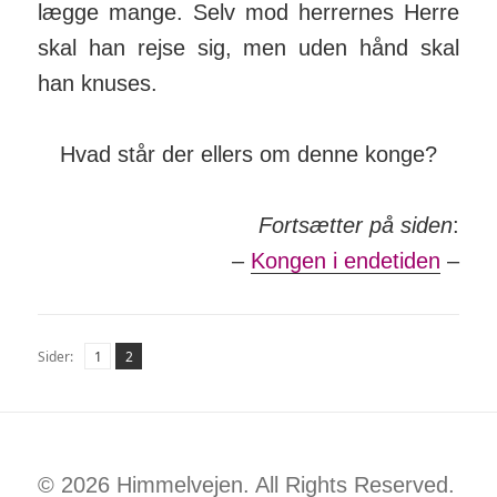
lægge mange. Selv mod her­rernes Herre
skal han rejse sig, men uden hånd skal
han knuses.
Hvad står der ellers om denne konge?
Fortsætter på siden
:
–
Kongen i endetiden
–
Side
Side
,
Sider:
1
2
© 2026 Himmelvejen. All Rights Reserved.