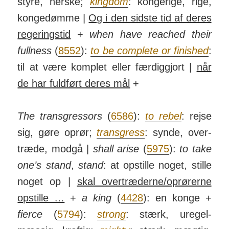
styre, herske;
kingdom
: konge­rige, rige,
konge­dømme |
Og i den sidste tid af deres
reger­ings­tid
+
when have reached their
fullness
(
8552
):
to be complete or finished
:
til at være komplet eller fær­dig­gjort |
når
de har fuld­ført deres mål
+
The trans­gres­sors
(
6586
):
to rebel
: rejse
sig, gøre oprør;
trans­gress
: synde, over­
træde, modgå |
shall arise
(
5975
):
to take
one’s stand
,
stand
: at opstille noget, stille
noget op |
skal over­træd­erne/­op­rør­erne
op­stille …
+
a king
(
4428
): en konge +
fierce
(
5794
):
strong
: stærk, uregel­