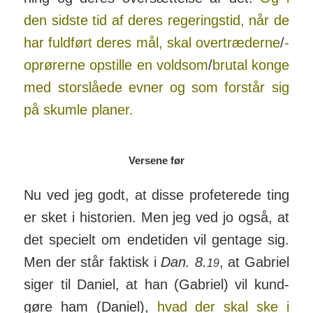
den sidste tid af deres reger­ings­tid, når de
har fuld­ført deres mål, skal over­træd­erne
/
­
oprør­erne op­stille en voldsom
/­
brutal konge
med stor­slåede evner og som for­står sig
på skumle planer.
Versene før
Nu ved jeg godt, at disse pro­fe­te­rede ting
er sket i histo­rien. Men jeg ved jo også, at
det spe­cielt om ende­tiden vil gentage sig.
Men der står faktisk i
Dan. 8.
, at Ga­briel
19
siger til Daniel, at han (Gabriel) vil kund­
gøre ham (Daniel),
hvad der skal ske i