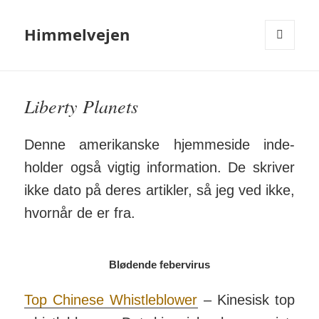
Himmelvejen
MENU
OG
WIDGETS
Liberty Planets
Denne ameri­kanske hjem­meside inde­
holder også vigtig in­for­ma­tion. De skriver
ikke dato på deres artikler, så jeg ved ikke,
hvornår de er fra.
Blødende febervirus
Top Chinese Whistle­blower
– Kinesisk top