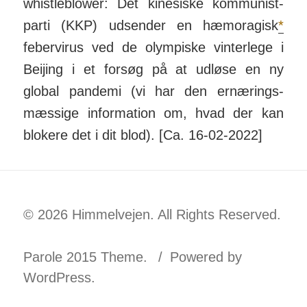
whistle­blower: Det kine­siske kom­mu­nist­
parti (KKP) ud­sender en hæ­mo­ragisk
*
feber­virus ved de olym­piske vinter­lege i
Beijing i et forsøg på at udløse en ny
global pan­demi (vi har den ernær­ings­
mæssige in­for­mation om, hvad der kan
blokere det i dit blod). [Ca. 16-02-2022]
© 2026 Himmelvejen. All Rights Reserved.
Parole 2015 Theme.
Powered by
WordPress.