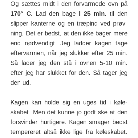
Og sættes midt i den for­var­mede ovn på
170° C
. Lad den bage
i 25 min.
til den
slipper kanterne og en træ­pind ved prøv­
ning. Det er bedst, at den ikke bager mere
end nød­ven­digt. Jeg ladder kagen tage
efter­varmen, når jeg slukker efter 25 min.
Så lader jeg den stå i ovnen 5-10 min.
efter jeg har slukket for den. Så tager jeg
den ud.
Kagen kan holde sig en uges tid i køle­
skabet. Men det kunne jo godt ske at den
for­svinder hurtigere. Kagen smager bedst
tem­pe­reret altså ikke lige fra køle­skabet.