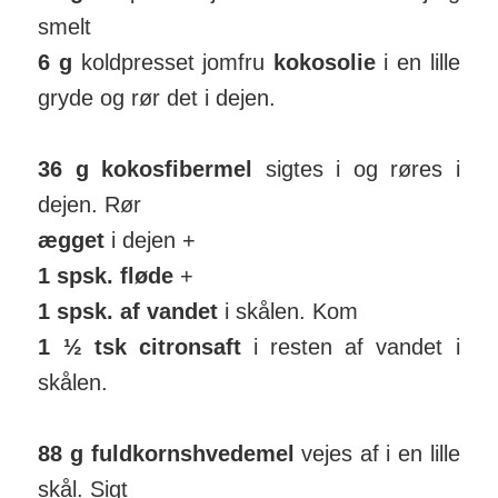
smelt
6 g
kold­presset jomfru
kokos­olie
i en lille
gryde og rør det i dejen.
36 g kokosfibermel
sigtes i og røres i
dejen. Rør
ægget
i dejen +
1 spsk. fløde
+
1 spsk. af vandet
i skålen. Kom
1 ½ tsk citron­saft
i resten af vandet i
skålen.
88 g fuldkorns­hvedemel
vejes af i en lille
skål. Sigt