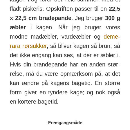
fladt pis­keris. Op­skriften passer til en
22,5
x 22,5 cm brade­pande
. Jeg bruger
300 g
æbler
i kagen. Når jeg bruger vores
modne mad­æbler, varde­æbler og
deme­
rara rør­sukker
, så bliver kagen så brun, så
det ikke engang kan ses, at der er æbler i.
Hvis din brande­pande har en anden stør­
relse, må du være op­mærk­som på, at det
kan ændre på kagens bagetid. En større
form giver en tyndere kage; og nok også
en kor­tere bagetid.
Fremgangsmåde