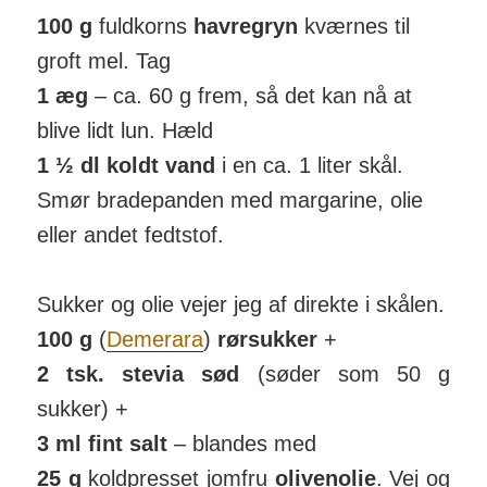
100 g
fuldkorns
havregryn
kværnes til
groft mel. Tag
1 æg
– ca. 60 g frem, så det kan nå at
blive lidt lun. Hæld
1 ½ dl koldt vand
i en ca. 1 liter skål.
Smør brade­panden med mar­garine, olie
eller andet fedt­stof.
Sukker og olie vejer jeg af direkte i skålen.
100 g
(
Deme­rara
)
rørsukker
+
2 tsk. stevia sød
(søder som 50 g
sukker) +
3 ml fint salt
– blandes med
25 g
kold­presset jomfru
oliven­olie
. Vej og