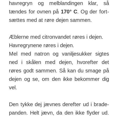
havre­gryn og mel­blan­dingen klar, så
tændes for ovnen på
170° C
. Og der fort­
sættes med at røre dejen sammen.
Æblerne med citron­vandet røres i dejen.
Havre­grynene røres i dejen.
Mel med natron og vanilje­sukker sigtes
ned i skålen med dejen, hvor­efter det
røres godt sammen. Så kan du smage på
dejen og se, om den ikke be­kommer dig
vel.
Den tykke dej jævnes der­efter ud i brade­
panden. Helt jævn, da den ikke flyder ud.