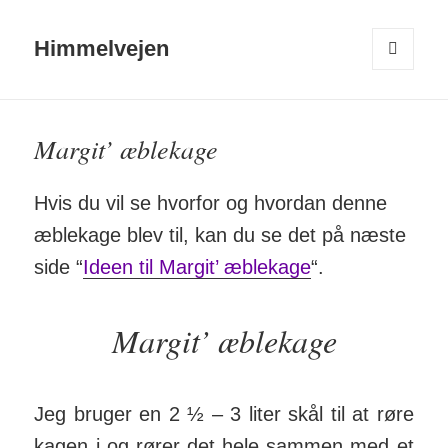
Himmelvejen
MENU
OG
WIDGETS
Margit’ æblekage
Hvis du vil se hvorfor og hvordan denne
æble­kage blev til, kan du se det på næste
side “
Ideen til Margit’ æblekage
“.
Margit’ æblekage
Jeg bruger en 2 ½ – 3 liter skål til at røre
kagen i og rører det hele sammen med et