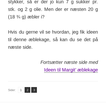
stykker, så er der jo kun 7 g sukker pr.
stk. og 2 g olie. Men der er næsten 20 g
(18 ¾ g) æbler i?
Hvis du gerne vil se hvordan, jeg fik ideen
til denne æble­kage, så kan du se det på
næste side.
Fortsætter næste side med
Ideen til Margit’ æblekage
Side
Side
Side
Sider:
1
2
,
3
,