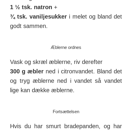
1 ½ tsk. natron
+
¾ tsk. vaniljesukker
i melet og bland det
godt sammen.
Æblerne ordnes
Vask og skræl æblerne, riv derefter
300 g æbler
ned i citron­vandet. Bland det
og tryg æblerne ned i vandet så vandet
lige kan dække æblerne.
Fortsættelsen
Hvis du har smurt brade­panden, og har