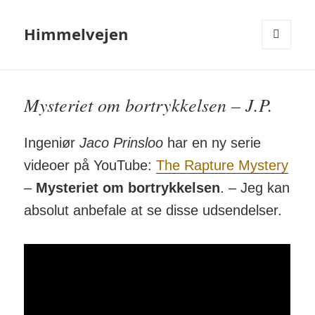
Himmelvejen
MENU
OG
WIDGETS
Mysteriet om bortrykkelsen – J.P.
Ingeniør
Jaco Prinsloo
har en ny serie
videoer på You­Tube:
The Rap­ture Mys­tery
–
Mys­te­riet om bort­ryk­kelsen
. – Jeg kan
absolut an­be­fale at se disse ud­sen­delser.