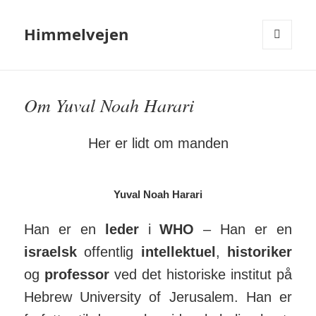
Himmelvejen
MENU
OG
WIDGETS
Om Yuval Noah Harari
Her er lidt om manden
Yuval Noah Harari
Han er en
leder
i
WHO
– Han er en
israelsk
offentlig
intel­lek­­tuel
,
histo­riker
og
pro­fessor
ved det histo­riske institut på
Hebrew Uni­versity of Jeru­salem. Han er