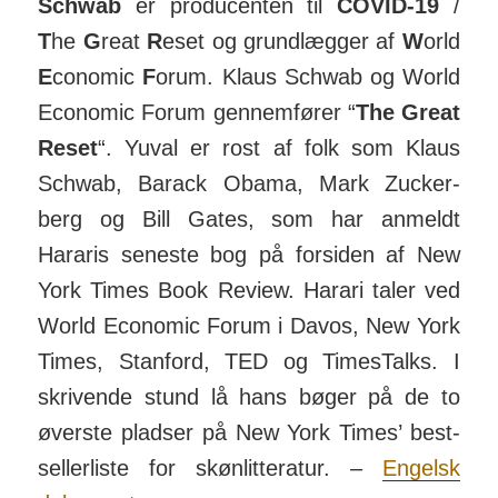
Schwab
er pro­du­­centen til
COVID-19
/
T
he
G
reat
R
eset og grund­­lægger af
W
orld
E
co­­nomic
F
orum. Klaus Schwab og World
Eco­nomic Forum gen­­nem­­fører “
The Great
Reset
“. Yuval er rost af folk som Klaus
Schwab, Barack Obama, Mark Zuc­ker­
berg og Bill Gates, som har an­­meldt
Hararis seneste bog på for­­siden af New
York Times Book Review. Harari taler ved
World Eco­nomic Forum i Davos, New York
Times, Stan­­ford, TED og Times­Talks. I
skri­vende stund lå hans bøger på de to
øverste pladser på New York Times’ best­­
sel­ler­­liste for skøn­­lit­­te­­ratur. –
Engelsk