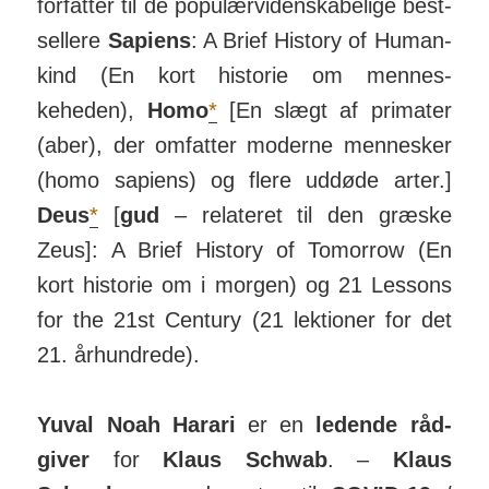
for­fatter til de popu­lær­viden­skab­elige best­
sellere
Sapiens
: A Brief History of Human­
kind (En kort historie om men­nes­
keheden),
Homo
*
[En slægt af primater
(aber), der om­fatter moderne men­nesker
(homo sapiens) og flere uddøde arter.]
Deus
*
[
gud
– rela­teret til den græske
Zeus]: A Brief History of To­morrow (En
kort historie om i morgen) og 21 Lessons
for the 21st Century (21 lek­tioner for det
21. år­hun­drede).
Yuval Noah Harari
er en
ledende råd­­
giver
for
Klaus Schwab
. –
Klaus