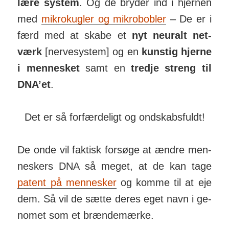
lære
system
. Og de bryder ind i hjernen
med
mikro­kugler og mikro­bobler
– De er i
færd med at skabe et
nyt neuralt net­
værk
[nerve­system] og en
kunstig hjerne
i men­nesket
samt en
tredje streng til
DNA’et
.
Det er så forfærdeligt og ondskabsfuldt!
De onde vil faktisk for­søge at ændre men­
nes­kers DNA så meget, at de kan tage
patent på men­nesker
og komme til at eje
dem. Så vil de sætte deres eget navn i ge­
nomet som et bræn­de­mærke.