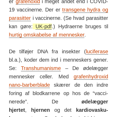
er
gra­fen­oxid
i meget andet end i COVID-
19 vac­ci­nerne. Der er
trans­gene hydra og
para­sitter
i vac­ci­nerne. (Se hvad para­sitter
kan gøre:
UK-pdf
.) Hydra­erne bruges til
hurtig om­skab­else af men­nesker
.
De tilføjer DNA fra insekter (
luci­ferase
bl.a.), koder dem ind i men­neskers gener.
Se:
Trans­hu­ma­nisme
– De øde­lægger
men­nesker celler. Med
grafen­hy­droxid
nano-bar­ber­blade
skærer de den indre
foring af blod­kar­rene op hos de “vac­ci­
nerede”. De
øde­lægger
hjertet
,
hjernen
og det
kardio­vas­ku­