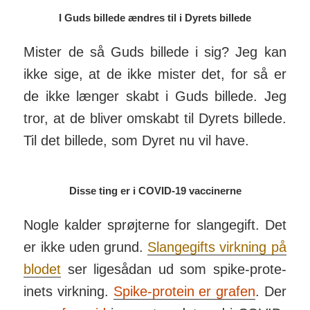
I Guds billede ændres til i Dyrets billede
Mister de så Guds billede i sig? Jeg kan
ikke sige, at de ikke mister det, for så er
de ikke længer skabt i Guds billede. Jeg
tror, at de bliver om­skabt til Dyrets billede.
Til det billede, som Dyret nu vil have.
Disse ting er i COVID-19 vaccinerne
Nogle kalder sprøjterne for slan­ge­gift. Det
er ikke uden grund.
Slange­gifts virk­ning på
blodet
ser lige­sådan ud som spike-prote­
inets virk­ning.
Spike-protein er grafen
. Der