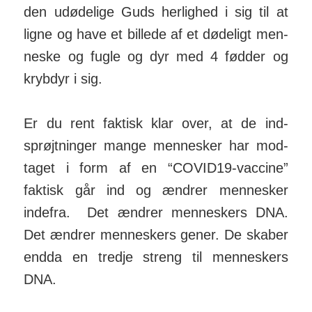
den udød­elige Guds her­lighed i sig til at
ligne og have et bil­lede af et dødeligt men­
neske og fugle og dyr med 4 fødder og
kryb­dyr i sig.
Er du rent faktisk klar over, at de ind­­
sprøjt­­ninger mange men­­nesker har mod­­
taget i form af en “COVID19-vac­cine”
faktisk går ind og æn­drer men­­nesker
indefra. Det æn­drer men­­nes­­kers DNA.
Det æn­drer men­­neskers gener. De skaber
endda en tredje streng til men­neskers
DNA.