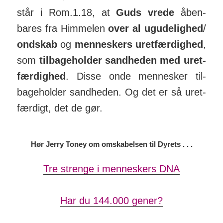
står i Rom.1.18, at
Guds vrede
åben­
bares fra Him­melen
over
al ugu­de­lighed
/­
ondskab
og
men­nes­kers uret­fær­dighed
,
som
til­bage­holder sand­heden med uret­
fær­dighed
. Disse onde men­nesker til­
bage­holder sand­heden. Og det er så uret­
færdigt, det de gør.
Hør Jerry Toney om omskabelsen til Dyrets . . .
Tre strenge i menneskers DNA
Har du 144.000 gener?