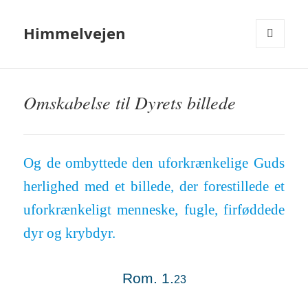
Himmelvejen
MENU
OG
WIDGETS
Omskabelse til Dyrets billede
Og de ombyttede den ufor­­kræn­­ke­li­ge Guds
her­lighed med et billede, der fore­stillede et
ufor­­kræn­­ke­li­gt men­neske, fugle, fir­­fød­de­de
dyr og krybdyr.
Rom. 1.
23