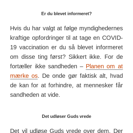
Er du blevet informeret?
Hvis du har valgt at følge myn­dig­he­dernes
kraftige op­for­dringer til at tage en COVID-
19 vac­ci­nation er du så blevet in­for­meret
om disse ting først? Sikkert ikke. For de
for­tæller ikke sand­heden –
Planen om at
mærke os
. De onde gør faktisk alt, hvad
de kan for at for­hindre, at men­nesker får
sand­heden at vide.
Det udløser Guds vrede
Det vil udløse Guds vrede over dem. Der