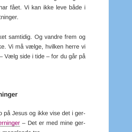
 har fået. Vi kan ikke leve både i
­ninger.
rket sam­tidig. Og vandre frem og
kke. Vi må vælge, hvilken herre vi
– Vælg side i tide – for du går på
ninger
o på Jesus og ikke vise det i ger­
erninger
– Det er med mine ger­