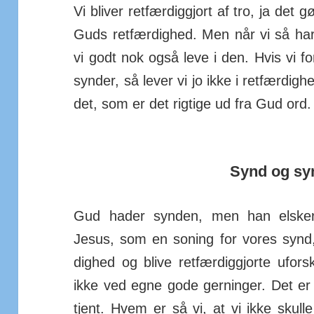
Vi bliver retfær­dig­gjort af tro, ja det gø
Guds ret­fær­dighed. Men når vi så ha
vi godt nok også leve i den. Hvis vi 
synder, så lever vi jo ikke i ret­fær­dig
det, som er det rigtige ud fra Gud ord.
Synd og sy
Gud hader synden, men han elsker 
Jesus, som en so­ning for vores synd,
dighed og blive ret­fær­dig­gjorte ufor­
ikke ved egne gode ger­ninger. Det e
tjent. Hvem er så vi, at vi ikke skulle