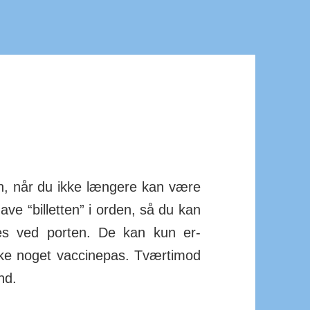
n, når du ikke længere kan være
ve “bil­letten” i orden, så du kan
bes ved porten. De kan kun er­
e noget vac­ci­ne­pas. Tværti­mod
nd.