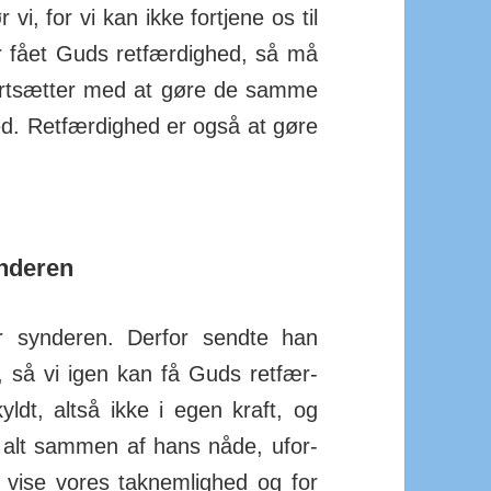
r vi, for vi kan ikke for­tjene os til
r fået Guds ret­fær­dighed, så må
fort­sætter med at gøre de samme
hed. Ret­fær­dighed er også at gøre
nderen
syn­deren. Derfor sendte han
 så vi igen kan få Guds ret­fær­
skyldt, altså ikke i egen kraft, og
r alt sammen af hans nåde, ufor­
 vise vores tak­nem­lighed og for