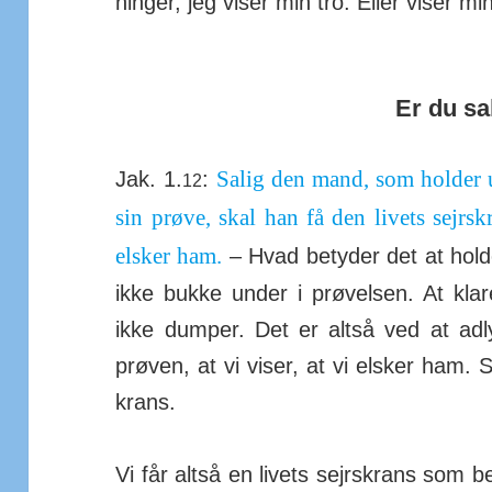
ninger, jeg viser min tro. Eller viser m
Er du sa
Salig den mand, som holder ud
Jak. 1.
:
12
sin prøve, skal han få den livets sejrs
elsker ham.
– Hvad betyder det at holde
ikke bukke under i prø­velsen. At kl
ikke dumper. Det er altså ved at a
prøven, at vi viser, at vi elsker ham. So
krans.
Vi får altså en livets sejrs­krans som b