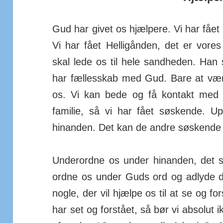
Gud har givet os hjælpere. Vi har fået
Vi har fået Hel­lig­ånden, det er vores
skal lede os til hele sand­heden. Han 
har fæl­les­skab med Gud. Bare at v
os. Vi kan bede og få kontakt med 
familie, så vi har fået søs­kende. U
hinanden. Det kan de andre søskende ik
Underordne os under hinanden, det sk
ordne os under Guds ord og adlyde de
nogle, der vil hjælpe os til at se og fo
har set og for­stået, så bør vi absolut