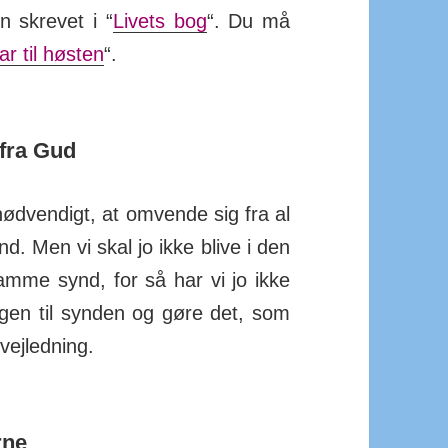
n skrevet i “
Livets bog
“. Du må
ar til høsten
“.
 fra Gud
ød­ven­digt, at om­vende sig fra al
d. Men vi skal jo ikke blive i den
mme synd, for så har vi jo ikke
gen til synden og gøre det, som
vejledning.
rne