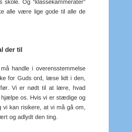
s skole. Og “klasse­kam­me­rater”
e alle være lige gode til alle de
 der til
å handle i over­ens­stem­melse
e for Guds ord, læse lidt i den,
før. Vi er nødt til at lære, hvad
hjælpe os. Hvis vi er stædige og
g vi kan risi­kere, at vi må gå om,
ært og adlydt den ting.