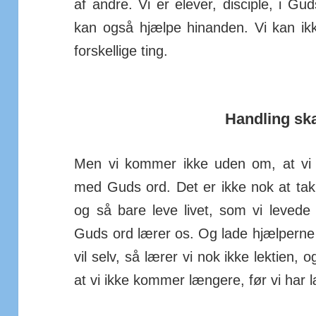
af andre. Vi er elever, disciple, i Gud
kan også hjælpe hi­nanden. Vi kan ikk
for­skel­lige ting.
Handling skal
Men vi kommer ikke uden om, at vi m
med Guds ord. Det er ikke nok at takk
og så bare leve livet, som vi levede 
Guds ord lærer os. Og lade hjælperne 
vil selv, så lærer vi nok ikke lektien, o
at vi ikke kommer længere, før vi har l