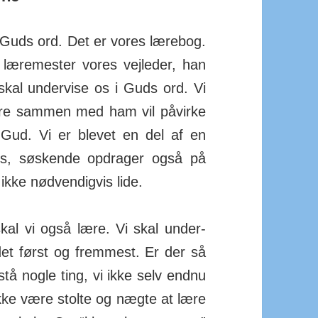
 Guds ord. Det er vores lære­bog.
 lære­mester vores vej­leder, han
skal under­vise os i Guds ord. Vi
ære sammen med ham vil påvirke
Gud. Vi er blevet en del af en
ps, søs­kende op­drager også på
ke nød­ven­digvis lide.
al vi også lære. Vi skal under­
t først og frem­mest. Er der så
rstå nogle ting, vi ikke selv endnu
 ikke være stolte og nægte at lære