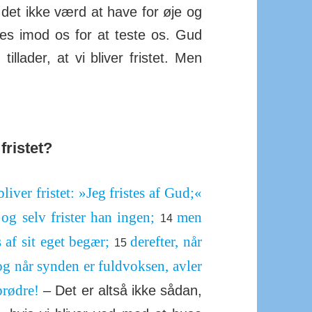
r det ikke værd at have for øje og
des imod os for at teste os. Gud
l­lader, at vi bliver fristet. Men
fristet?
liver fristet: »Jeg fristes af Gud;«
 og selv frister han ingen;
men
14
s af sit eget begær;
derefter, når
15
og når synden er fuld­voksen, avler
brødre!
– Det er altså ikke sådan,