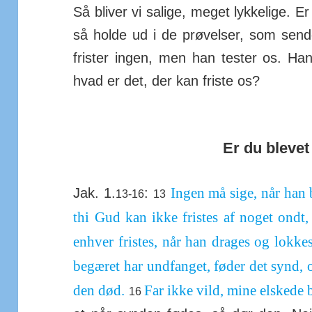
Så bliver vi salige, meget lyk­kelige. E
så holde ud i de prø­velser, som sen
frister ingen, men han tester os. Han ti
hvad er det, der kan friste os?
Er du blevet 
Ingen må sige, når han b
Jak. 1.
:
13-16
13
thi Gud kan ikke fristes af noget ondt,
enhver fristes, når han drages og lokke
begæret har und­fanget, føder det synd, 
den død.
Far ikke vild, mine elskede 
16