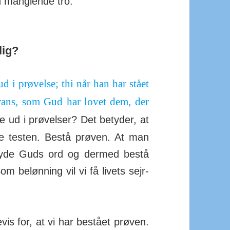
in mang­lende tro.
lig?
 i prø­velse; thi når han har stået
­krans, som Gud har lovet dem, der
 ud i prø­velser? Det betyder, at
are testen. Bestå prøven. At man
dlyde Guds ord og dermed bestå
m beløn­ning vil vi få livets sejr­
evis for, at vi har bestået prøven.