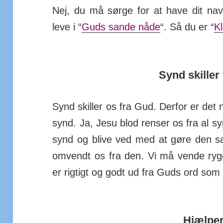
Nej, du må sørge for at have dit nav
leve i “
Guds sande nåde
“. Så du er “
Kl
Synd skiller
Synd skiller os fra Gud. Derfor er det n
synd. Ja, Jesu blod renser os fra al syn
synd og blive ved med at gøre den sa
om­vendt os fra den. Vi må vende ryg
er rigtigt og godt ud fra Guds ord som 
Hjælpe