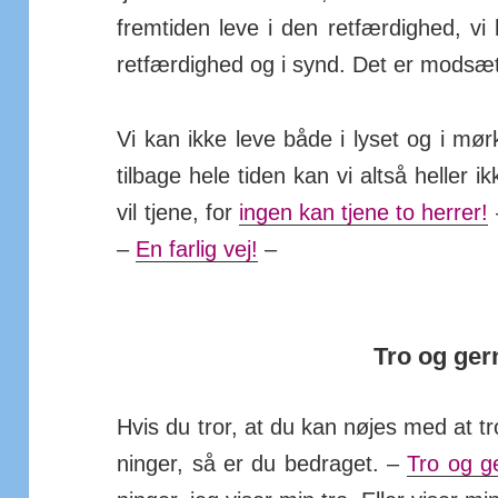
frem­tiden leve i den ret­fær­dighed, vi
ret­fær­dighed og i synd. Det er mod­sæt
Vi kan ikke leve både i lyset og i mø
tilbage hele tiden kan vi altså heller i
vil tjene, for
ingen kan tjene to herrer!
–
En farlig vej!
–
Tro og ger
Hvis du tror, at du kan nøjes med at tr
ninger, så er du be­draget. –
Tro og g