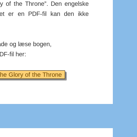
ry of the Throne”. Den engelske
t er en PDF-fil kan den ikke
ade og læse bogen,
F-fil her:
the Glory of the Throne