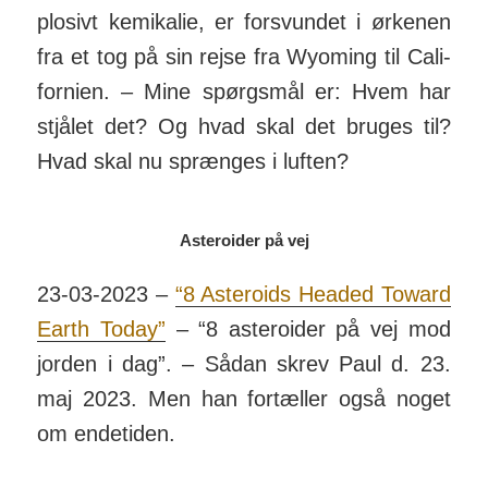
plosivt kemi­kalie, er for­svundet i ørkenen
fra et tog på sin rejse fra Wyo­ming til Cali­
for­nien. – Mine spørgs­mål er: Hvem har
stjålet det? Og hvad skal det bruges til?
Hvad skal nu sprænges i luften?
Asteroider på vej
23-03-2023 –
“8 Asteroids Headed Toward
Earth Today”
– “8 aste­ro­ider på vej mod
jorden i dag”. – Sådan skrev Paul d. 23.
maj 2023. Men han for­tæller også noget
om ende­tiden.