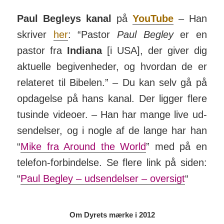
Paul Begleys kanal
på
YouTube
– Han
skriver
her
: “Pastor
Paul Begley
er en
pastor fra
Indiana
[i USA], der giver dig
ak­tuelle begiv­en­heder, og hvordan de er
rela­teret til Bibelen.” – Du kan selv gå på
op­dagelse på hans kanal. Der ligger flere
tu­sinde videoer. – Han har mange live ud­
sen­delser, og i nogle af de lange har han
“
Mike fra Around the World
” med på en
telefon-for­bin­delse. Se flere link på siden:
“
Paul Begley – udsendelser – oversigt
“
Om Dyrets mærke i 2012