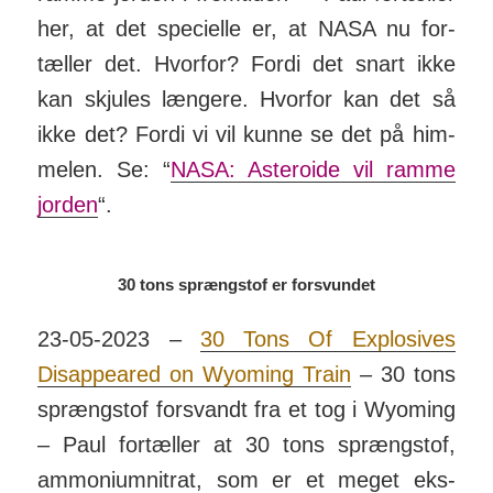
her, at det spe­cielle er, at NASA nu for­
tæller det. Hvorfor? Fordi det snart ikke
kan skjules længere. Hvorfor kan det så
ikke det? Fordi vi vil kunne se det på him­
melen. Se: “
NASA: Aste­roide vil ramme
jorden
“.
30 tons sprængstof er forsvundet
23-05-2023 –
30 Tons Of Explo­sives
Disap­peared on Wyoming Train
– 30 tons
spræng­stof for­svandt fra et tog i Wyoming
– Paul for­tæller at 30 tons spræng­stof,
am­mo­ni­um­nitrat, som er et meget eks­