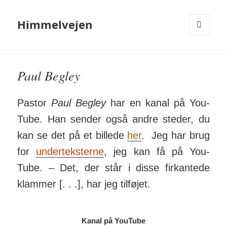
Himmelvejen
MENU
OG
WIDGETS
Paul Begley
Pastor
Paul Begley
har en kanal på You­
Tube. Han sender også andre steder, du
kan se det på et billede
her
. Jeg har brug
for
under­teks­terne
, jeg kan få på You­
Tube. – Det, der står i disse fir­kantede
klammer [. . .], har jeg tilføjet.
Kanal på YouTube