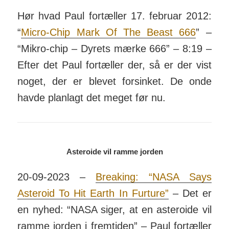
Hør hvad Paul fortæller 17. februar 2012:
“
Micro-Chip Mark Of The Beast 666
” –
“Mikro-chip – Dyrets mærke 666” – 8:19 –
Efter det Paul for­tæller der, så er der vist
noget, der er blevet for­sinket. De onde
havde plan­lagt det meget før nu.
Asteroide vil ramme jorden
20-09-2023 –
Breaking: “NASA Says
Asteroid To Hit Earth In Furture”
– Det er
en nyhed: “NASA siger, at en aste­roide vil
ramme jorden i frem­tiden” – Paul for­tæller