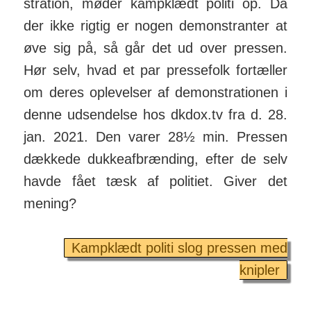
stration, møder kamp­klædt politi op. Da
der ikke rigtig er nogen demon­stranter at
øve sig på, så går det ud over pressen.
Hør selv, hvad et par presse­folk for­tæller
om deres op­levelser af demon­strationen i
denne ud­sendelse hos dkdox.tv fra d. 28.
jan. 2021. Den varer 28½ min. Pressen
dækkede dukke­af­brænding, efter de selv
havde fået tæsk af politiet. Giver det
mening?
Kampklædt politi slog pressen med
knipler