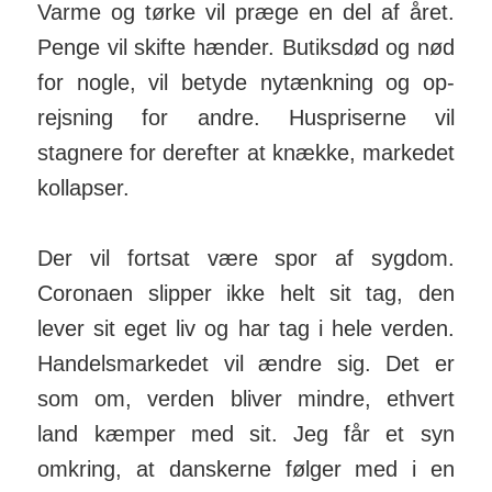
Varme og tørke vil præge en del af året.
Penge vil skifte hæn­der. Butiks­død og nød
for nogle, vil betyde ny­tænkning og op­
rejsning for andre. Hus­priserne vil
stagnere for derefter at knække, markedet
kol­lapser.
Der vil fortsat være spor af sygdom.
Coronaen slipper ikke helt sit tag, den
lever sit eget liv og har tag i hele verden.
Handels­markedet vil ændre sig. Det er
som om, verden bliver mindre, ethvert
land kæm­per med sit. Jeg får et syn
omkring, at dan­skerne følger med i en