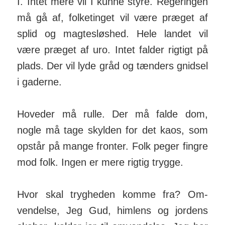
I. Intet mere vil I kunne styre. Reger­ingen
må gå af, folke­tinget vil være præget af
splid og magtes­løshed. Hele landet vil
være præget af uro. Intet falder rigtigt på
plads. Der vil lyde gråd og tænders gnidsel
i gaderne.
Hoveder må rulle. Der må falde dom,
nogle må tage skylden for det kaos, som
opstår på mange fronter. Folk peger fingre
mod folk. In­gen er mere rigtig trygge.
Hvor skal trygheden komme fra? Om­
vendelse, Jeg Gud, himlens og jordens