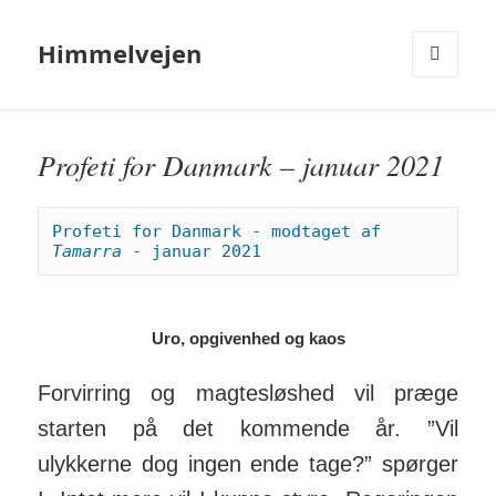
Himmelvejen
MENU
OG
WIDGETS
Profeti for Danmark – januar 2021
Profeti for Danmark - modtaget af 
Tamarra
 - januar 2021
Uro, opgivenhed og kaos
Forvirring og magtes­løs­hed vil præge
starten på det kom­mende år. ”Vil
ulykkerne dog ingen ende tage?” spørger