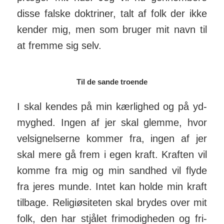
disse falske dok­triner, talt af folk der ikke
kender mig, men som bruger mit navn til
at fremme sig selv.
Til de sande troende
I skal kendes på min kærlighed og på yd­
myghed. Ingen af jer skal glemme, hvor
vel­sig­nel­serne kommer fra, ingen af jer
skal mere gå frem i egen kraft. Kraften vil
komme fra mig og min sandhed vil flyde
fra jeres munde. Intet kan holde min kraft
tilbage. Religi­øs­iteten skal brydes over mit
folk, den har stjålet fri­modig­heden og fri­