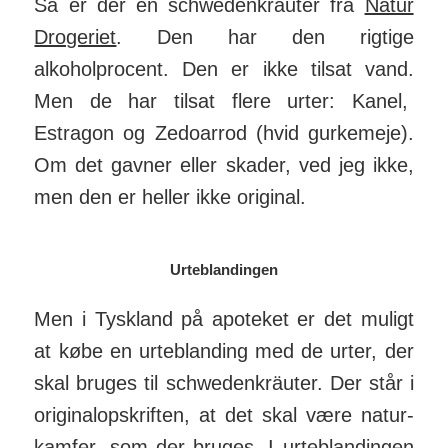
Så er der en schwedenkräuter fra
Natur
Drogeriet
. Den har den rigtige
alkoholprocent. Den er ikke tilsat vand.
Men de har tilsat flere urter: Kanel,
Estragon og Zedoarrod (hvid gurkemeje).
Om det gavner eller skader, ved jeg ikke,
men den er heller ikke original.
Urteblandingen
Men i Tyskland på apoteket er det muligt
at købe en urte­bland­ing med de urter, der
skal bruges til schweden­kräuter. Der står i
ori­ginal­op­skrif­ten, at det skal være natur­
kam­fer, som der bruges. I urte­bland­ingen