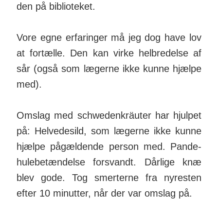
den på bib­lio­teket.
Vore egne erfaringer må jeg dog have lov
at fortælle. Den kan virke hel­bred­else af
sår (også som lægerne ikke kunne hjælpe
med).
Omslag med schwedenkräuter har hjulpet
på: Helvedesild, som lægerne ikke kunne
hjælpe pågældende person med. Pande­
hule­be­tænd­else forsvandt. Dårlige knæ
blev gode. Tog smerterne fra nyresten
efter 10 minutter, når der var omslag på.