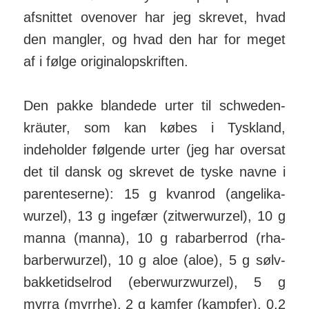
afsnittet ovenover har jeg skrevet, hvad
den mangler, og hvad den har for meget
af i følge ori­ginal­op­skrif­ten.
Den pakke blandede urter til schweden­
kräuter, som kan købes i Tyskland,
indeholder følgende urter (jeg har oversat
det til dansk og skrevet de tyske navne i
parenteserne): 15 g kvanrod (angelika­
wurzel), 13 g ingefær (zitwer­wurzel), 10 g
manna (manna), 10 g rabarberrod (rha­
bar­ber­wurzel), 10 g aloe (aloe), 5 g sølv-
bakke­tidsel­rod (eber­wurz­wurzel), 5 g
myrra (myrrhe), 2 g kamfer (kampfer), 0,2