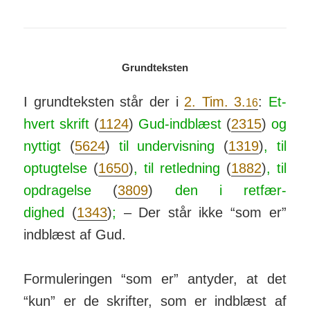
Grundteksten
I grund­teksten står der i
2. Tim. 3.
:
Et­
16
hvert skrift
(
1124
)
Gud-ind­blæst
(
2315
)
og
nyt­tigt
(
5624
)
til under­vis­ning
(
1319
)
, til
op­tug­telse
(
1650
)
, til ret­led­ning
(
1882
)
,
til
op­drag­else
(
3809
)
den i ret­fær­
dighed
(
1343
)
;
– Der står ikke “som er”
ind­blæst af Gud.
Formuleringen “som er” an­tyder, at det
“kun” er de skrifter, som er ind­blæst af