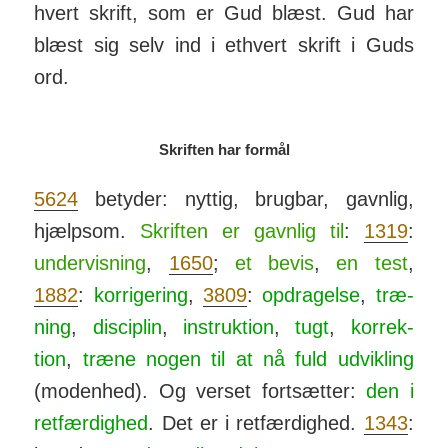
hvert skrift, som er Gud blæst. Gud har
blæst sig selv ind i et­hvert skrift i Guds
ord.
Skriften har formål
5624
betyder: nyttig, brugbar, gavnlig,
hjælp­som.
Skrif­ten er gavn­lig til
:
1319
:
under­vis­ning
,
1650
;
et bevis
,
en test
,
1882
:
kor­ri­ger­ing
,
3809
:
op­drag­else
,
træ­
ning
,
dis­ci­plin
,
in­struk­tion
,
tugt
,
kor­rek­
tion
,
træne nogen til at nå fuld ud­vik­ling
(mo­den­hed). Og verset fort­sætter:
den i
ret­fær­dig­hed
. Det er i ret­fær­dighed.
1343
: