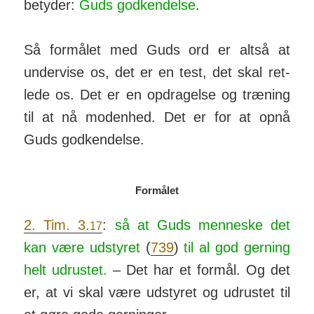
be­tyder:
Guds god­ken­d­else
.
Så for­målet med Guds ord er altså at
under­vise os, det er en test, det skal ret­
lede os. Det er en op­drag­else og træ­ning
til at nå moden­hed. Det er for at opnå
Guds god­ken­d­else.
Formålet
2. Tim. 3.
:
så at Guds men­neske det
17
kan være ud­styret
(
739
)
til al god ger­ning
helt ud­rustet.
– Det har et for­mål. Og det
er, at vi skal være ud­styret og ud­rustet til