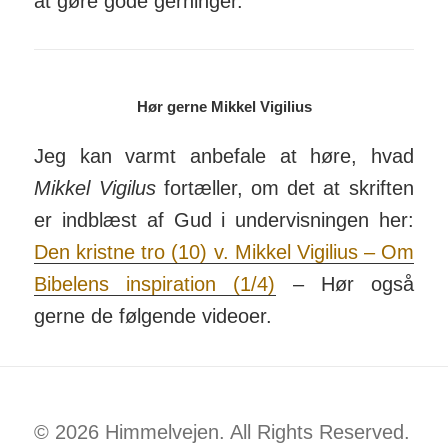
at gøre gode ger­ninger.
Hør gerne Mikkel Vigilius
Jeg kan varmt an­be­fale at høre, hvad
Mikkel Vigilus
fortæller, om det at skriften
er ind­blæst af Gud i under­vis­ningen her:
Den kristne tro (10) v. Mikkel Vigilius – Om
Bi­bel­ens in­spi­ra­tion (1/4)
– Hør også
gerne de følg­ende videoer.
© 2026 Himmelvejen. All Rights Reserved.