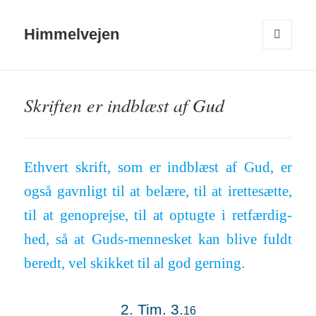
Himmelvejen
MENU
OG
WIDGETS
Skriften er indblæst af Gud
Ethvert skrift, som er ind­blæst af Gud, er
også gavn­ligt til at be­lære, til at iret­te­sætte,
til at gen­op­rejse, til at op­tugte i ret­fær­dig­
hed, så at Guds-men­nesket kan blive fuldt
be­redt, vel skikket til al god ger­ning.
2. Tim. 3.
16