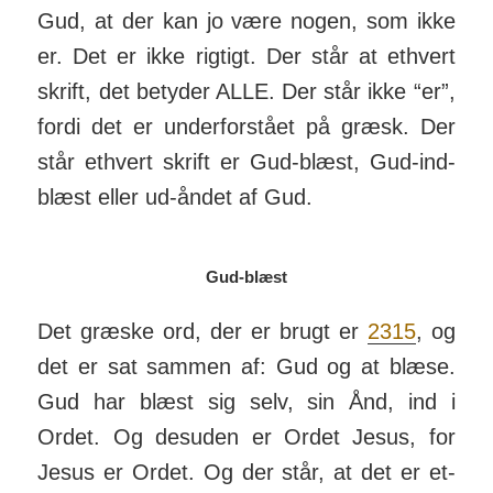
Gud, at der kan jo være nogen, som ikke
er. Det er ikke rig­tigt. Der står at et­hvert
skrift, det betyder ALLE. Der står ikke “er”,
fordi det er under­for­stået på græsk. Der
står et­hvert skrift er Gud-blæst, Gud-ind­
blæst eller ud-åndet af Gud.
Gud-blæst
Det græske ord, der er brugt er
2315
, og
det er sat sammen af: Gud og at blæse.
Gud har blæst sig selv, sin Ånd, ind i
Ordet. Og des­uden er Ordet Jesus, for
Jesus er Ordet. Og der står, at det er et­