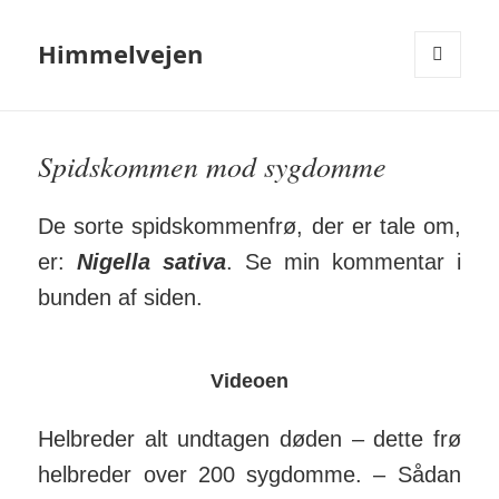
Himmelvejen
MENU
OG
WIDGETS
Spidskommen mod sygdomme
De sorte spids­kom­men­frø, der er tale om,
er:
Nigella sa­tiva
. Se min kom­mentar i
bunden af siden.
Videoen
Helbreder alt undtagen døden – dette frø
hel­breder over 200 syg­domme. – Sådan