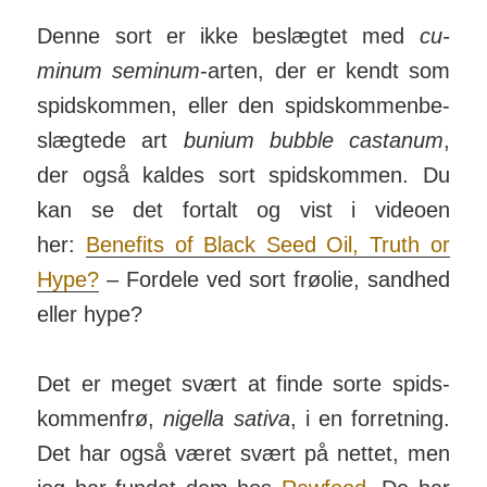
Denne sort er ikke beslægtet med
cu­
minum se­mi­num
-arten, der er kendt som
spids­kommen, eller den spids­kom­men­be­
slæg­tede art
bunium bubble castanum
,
der også kaldes sort spids­kommen. Du
kan se det fortalt og vist i videoen
her:
Benefits of Black Seed Oil, Truth or
Hype?
– Fordele ved sort frøolie, sandhed
eller hype?
Det er meget svært at finde sorte spids­
kom­men­frø,
nigella sa­tiva
, i en for­ret­ning.
Det har også været svært på nettet, men