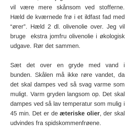
vil være mere skånsom ved stof­ferne.
Hæld de kvær­nede frø i et ildfast fad med
“ører”. Hæld 2 dl. oliven­olie over. Jeg vil
bruge ekstra jomfru oli­ven­olie i øko­logisk
ud­gave. Rør det sammen.
Sæt det over en gryde med vand i
bunden. Skålen må ikke røre vandet, da
det skal dampes ved så svag varme som
muligt. Varm gryden lang­som op. Det skal
dampes ved så lav tem­pe­ratur som mulig i
45 min. Det er de
æteriske olier
, der skal
ud­vindes fra spids­kom­men­frøene.