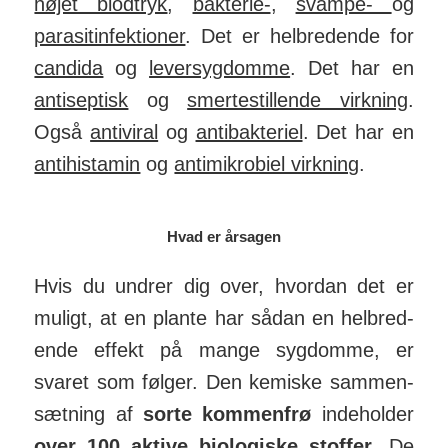
højet blod­tryk
,
bak­terie-
,
svampe-
og
para­sit­in­fek­tioner
. Det er hel­bredende for
can­dida
og
lever­syg­domme
. Det har en
anti­sep­tisk
og
smerte­stil­lende virk­ning
.
Også
anti­viral
og
anti­bak­teriel
. Det har en
anti­hi­stamin
og
anti­mi­kro­biel virk­ning
.
Hvad er årsagen
Hvis du undrer dig over, hvordan det er
muligt, at en plante har sådan en hel­bred­
ende effekt på mange syg­domme, er
svaret som følger. Den ke­miske sam­men­
sæt­ning af
sorte kom­men­frø
inde­holder
over 100 ak­tive bio­lo­giske stoffer
.
De