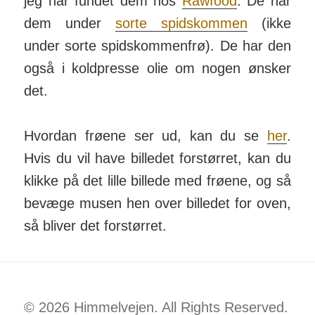
jeg har fundet dem hos
Raw­food
. De har
dem under
sorte spids­kommen
(ikke
under sorte spids­kom­men­frø). De har den
også i kold­presse olie om nogen ønsker
det.
Hvordan frøene ser ud, kan du se
her
.
Hvis du vil have bil­ledet for­størret, kan du
klikke på det lille billede med frøene, og så
bevæge musen hen over bil­ledet for oven,
så bliver det for­størret.
© 2026 Himmelvejen. All Rights Reserved.