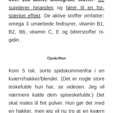
sup­plerer hi­nanden
og
fører til en for­
stærket effekt
. De aktive stoffer om­fatter:
omega 3 umæt­tede fed­tsyrer, vitamin B1,
B2, B6, vitamin C, E og bit­ter­stoffet ni­
gelin.
Opskriften
Kom 5 tsk. sorte spids­kom­men­frø i en
kværn/hakker/blender. (Det er nogle store
te­ske­fulde hun har, se videoen. Jeg vil
nær­mere kalde dem spise­ske­fulde.) Det
skal males til fint pulver. Hun gør det med
en hakker, men jeg vil nu tro at en kværn