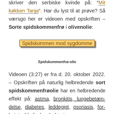
skriver den serbiske kvinde på: “
Mit
køkken Tanja
“. Har du lyst til at prøve? Så
værsgo her er videoen med op­skriften –
Sorte spids­kom­men­frø
i
oli­ven­olie
:
Spidskommen mod sygdomme
Spidskommenfrø-olie
Videoen (3:27) er fra d. 20. oktober 2022.
– Op­skriften på na­turlig hel­bred­ende
sort
spids­kom­men­frø­olie
har en hel­bre­dende
effekt på:
astma
,
bron­kitis
,
lunge­be­tæn­
delse
,
dia­betes
,
led­de­gigt
,
pso­riasis
,
for­