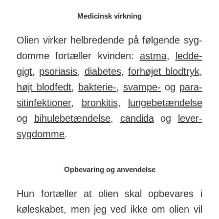
Medicinsk virkning
Olien virker hel­bred­ende på føl­gende syg­
domme for­tæller kvinden:
astma
,
led­de­
gigt
,
psoriasis
,
dia­betes
,
for­højet blod­tryk
,
højt blodfedt
,
bakterie-
,
svampe-
og
para­
sit­in­fek­tioner
,
bron­kitis
,
lunge­be­tæn­delse
og
bi­hule­be­tæn­delse
,
can­dida
og
lever­
syg­domme
.
Opbevaring og anvendelse
Hun fortæller at olien skal op­be­vares i
køle­skabet, men jeg ved ikke om olien vil