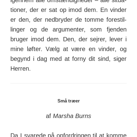
igennem alle om­stæn­dig­heder – alle situa­
tioner, der er sat op imod dem. En vinder
er den, der ned­bryder de tomme fore­stil­
linger og de argu­menter, som fjenden
bruger imod dem. Den, der sejrer, lever i
mine løfter. Vælg at være en vinder, og
begynd i dag med at forny dit sind, siger
Herren.
Små træer
af
Marsha Burns
Da I svarede på op­for­dringen til at komme