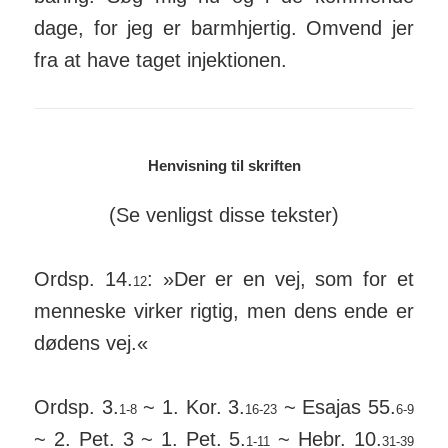
dage, for jeg er barmhjertig. Omvend jer
fra at have taget injek­tionen.
Henvisning til skriften
(Se venligst disse tekster)
Ordsp. 14.
: »Der er en vej, som for et
12
men­neske virker rigtig, men dens ende er
dødens vej.«
Ordsp. 3.
~ 1. Kor. 3.
~ Esajas 55.
1-8
16-23
6-9
~ 2. Pet. 3 ~ 1. Pet. 5.
~ Hebr. 10.
1-11
31-39