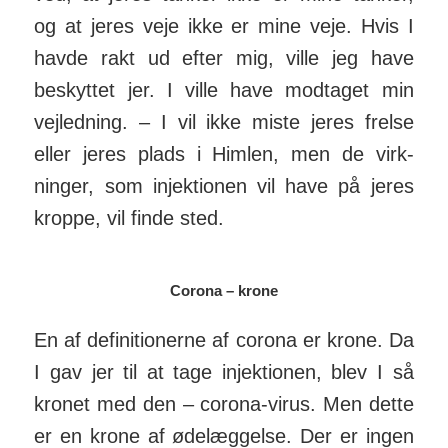
og at jeres veje ikke er mine veje. Hvis I
havde rakt ud efter mig, ville jeg have
beskyttet jer. I ville have mod­taget min
vej­led­ning. – I vil ikke miste jeres frelse
eller jeres plads i Himlen, men de virk­
ninger, som injek­tionen vil have på jeres
kroppe, vil finde sted.
Corona – krone
En af definitionerne af corona er krone. Da
I gav jer til at tage injek­tionen, blev I så
kronet med den – corona-virus. Men dette
er en krone af øde­læggelse. Der er ingen