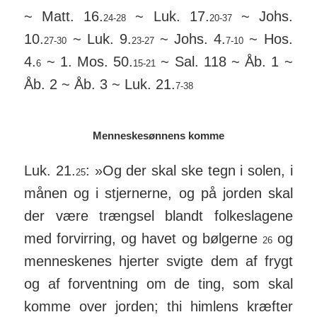
~ Matt. 16.
~ Luk. 17.
~ Johs.
24-28
20-37
10.
~ Luk. 9.
~ Johs. 4.
~ Hos.
27-30
23-27
7-10
4.
~ 1. Mos. 50.
~ Sal. 118 ~ Åb. 1 ~
6
15-21
Åb. 2 ~ Åb. 3 ~ Luk. 21.
7-38
Menneskesønnens komme
Luk. 21.
: »Og der skal ske tegn i solen, i
25
månen og i stjer­nerne, og på jorden skal
der være trængsel blandt folke­slagene
med for­vir­ring, og havet og bøl­gerne
og
26
men­nes­kenes hjerter svigte dem af frygt
og af for­vent­ning om de ting, som skal
komme over jorden; thi himlens kræfter