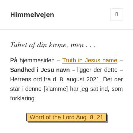
Himmelvejen
MENU
OG
WIDGETS
Tabet af din krone, men . . .
På hjemmesiden –
Truth in Jesus name
–
Sandhed i Jesu navn
– ligger der dette –
Her­rens ord fra d. 8. august 2021. Det der
står i denne [klamme] har jeg sat ind, som
forklaring.
Word of the Lord Aug. 8, 21