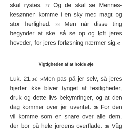
skal rystes.
Og de skal se Men­nes­
27
kesønnen komme i en sky med magt og
stor her­lighed.
Men når disse ting
28
begynder at ske, så se op og løft jeres
hoveder, for jeres for­løsning nærmer sig.«
Vigtigheden af at holde øje
Luk. 21.
: »Men pas på jer selv, så jeres
34
hjerter ikke bliver tynget af fest­lig­heder,
druk og dette livs bekym­ringer, og at den
dag kommer over jer uventet.
For den
35
vil komme som en snare over alle dem,
der bor på hele jor­dens over­flade.
Våg
36