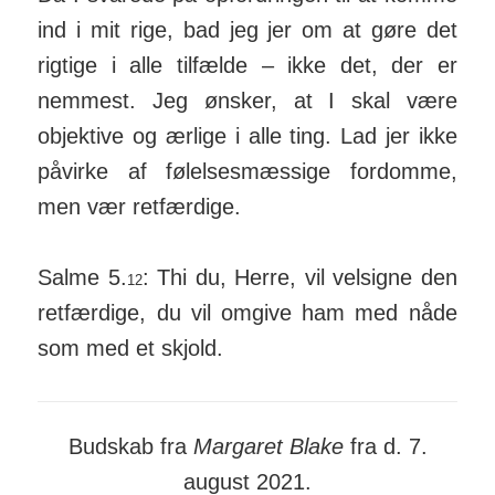
ind i mit rige, bad jeg jer om at gøre det
rigtige i alle tilfælde – ikke det, der er
nemmest. Jeg ønsker, at I skal være
objektive og ærlige i alle ting. Lad jer ikke
påvirke af følelses­mæssige for­domme,
men vær ret­fær­dige.
Salme 5.
: Thi du, Herre, vil velsigne den
12
ret­færdige, du vil omgive ham med nåde
som med et skjold.
Budskab fra
Margaret Blake
fra d. 7.
august 2021.