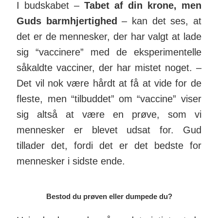
I bud­skabet –
Tabet af din krone, men
Guds barm­hjer­tighed
– kan det ses, at
det er de men­nesker, der har valgt at lade
sig “vac­cinere” med de eksperi­men­telle
så­kaldte vac­ciner, der har mistet noget. –
Det vil nok være hårdt at få at vide for de
fleste, men “tilbuddet” om “vaccine” viser
sig altså at være en prøve, som vi
mennesker er blevet udsat for. Gud
tillader det, fordi det er det bedste for
mennesker i sidste ende.
Bestod du prøven eller dumpede du?