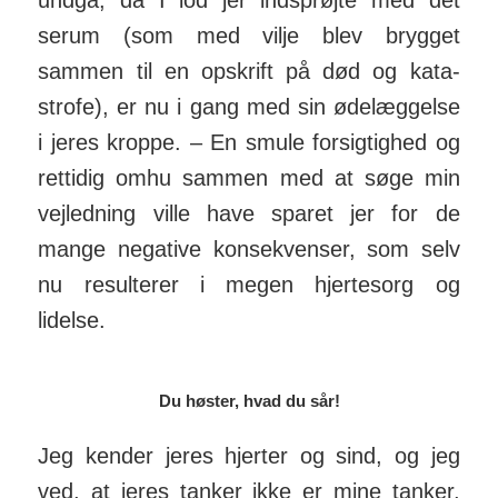
und­gå, da I lod jer ind­sprøjte med det
serum (som med vilje blev brygget
sammen til en opskrift på død og kata­
strofe), er nu i gang med sin øde­læg­gelse
i jeres kroppe. – En smule for­sig­tighed og
ret­tidig omhu sammen med at søge min
vejledning ville have sparet jer for de
mange nega­tive kon­se­kvenser, som selv
nu resul­terer i megen hjerte­sorg og
lidelse.
Du høster, hvad du sår!
Jeg kender jeres hjerter og sind, og jeg
ved, at jeres tanker ikke er mine tanker,