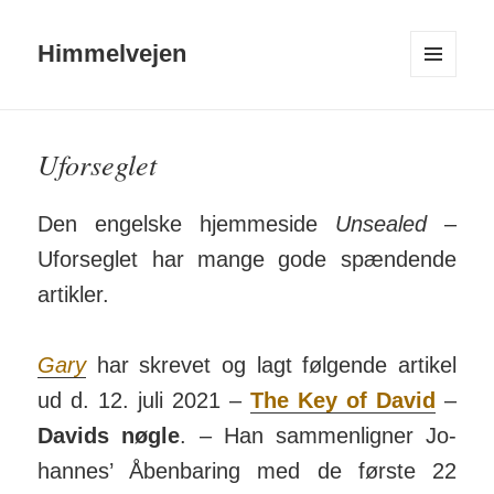
Himmelvejen
MENU
OG
WIDGETS
Uforseglet
Den engelske hjemme­side
Unsealed
–
Ufor­seglet har mange gode spæn­dende
ar­tikler.
Gary
har skrevet og lagt føl­gende artikel
ud d. 12. juli 2021 –
The Key of David
–
Davids nøgle
. – Han sam­men­ligner Jo­
hannes’ Åben­baring med de første 22