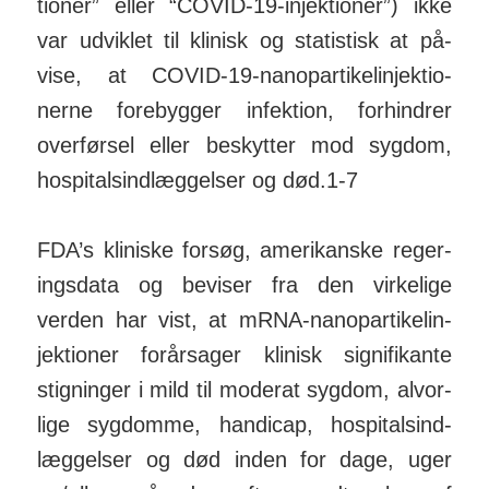
tioner” eller “COVID-19-in­jek­tioner”) ikke
var ud­viklet til kli­nisk og sta­tis­tisk at på­
vise, at COVID-19-nano­par­ti­kel­in­jek­tio­
nerne fore­bygger in­fek­tion, for­hindrer
over­førsel eller be­skytter mod sygdom,
hos­pi­tals­ind­læg­gelser og død.1-7
FDA’s kliniske forsøg, ameri­kanske reger­
ings­data og beviser fra den vir­ke­lige
verden har vist, at mRNA-nano­par­ti­kel­in­
jek­tioner for­år­sager kli­nisk sig­ni­fi­kante
stig­ninger i mild til mo­derat sygdom, al­vor­
lige syg­domme, han­dicap, hos­pi­tals­ind­
læg­gelser og død inden for dage, uger