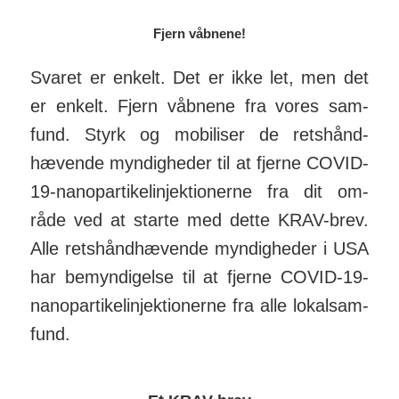
Fjern våbnene!
Svaret er enkelt. Det er ikke let, men det
er enkelt. Fjern våb­nene fra vores sam­
fund. Styrk og mo­biliser de rets­hånd­
hævende myn­dig­heder til at fjerne COVID-
19-nano­par­ti­kel­in­jek­tio­nerne fra dit om­
råde ved at starte med dette KRAV-brev.
Alle rets­hånd­hævende myn­dig­heder i USA
har be­myn­dig­else til at fjerne COVID-19-
nano­par­tikel­in­jek­tio­nerne fra alle lokal­sam­
fund.