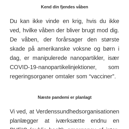
Kend din fjendes våben
Du kan ikke vinde en krig, hvis du ikke
ved, hvilke våben der bliver brugt mod dig.
De våben, der for­år­sager den største
skade på ame­ri­kanske voksne og børn i
dag, er mani­pu­lerede nano­par­tikler, især
COVID-19-nano­par­ti­kel­in­jek­tioner, som
reger­ings­organer om­taler som “vac­ciner”.
Næste pandemi er planlagt
Vi ved, at Verdens­sund­heds­or­ga­ni­sa­tionen
plan­lægger at iværk­sætte endnu en