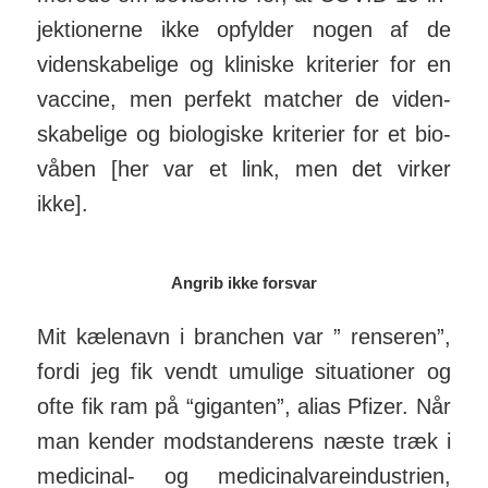
jek­tio­nerne ikke op­fylder nogen af de
viden­skabelige og kli­niske kri­terier for en
vac­cine, men per­fekt matcher de viden­
skabelige og bio­lo­giske kri­terier for et bio­
våben [her var et link, men det virker
ikke].
Angrib ikke forsvar
Mit kælenavn i branchen var ” ren­seren”,
fordi jeg fik vendt umu­lige situa­tioner og
ofte fik ram på “gi­ganten”, alias Pfizer. Når
man kender mod­stan­derens næste træk i
medi­cinal- og medi­ci­nal­vare­in­du­strien,