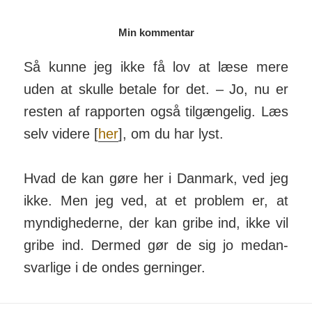
Min kommentar
Så kunne jeg ikke få lov at læse mere
uden at skulle betale for det. – Jo, nu er
resten af rap­porten også til­gæng­elig. Læs
selv videre [
her
], om du har lyst.
Hvad de kan gøre her i Danmark, ved jeg
ikke. Men jeg ved, at et pro­blem er, at
myn­dig­he­derne, der kan gribe ind, ikke vil
gribe ind. Dermed gør de sig jo med­an­
svar­lige i de ondes ger­ninger.