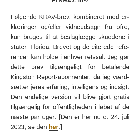
Et KRAV-brev
Følgende KRAV-brev, kom­bineret med er­
klær­inger og/­eller vid­ne­ud­sagn fra ofre,
kan bruges til at be­slag­lægge skuddene i
staten Florida. Brevet og de citerede refe­
rencer kan holde i enhver retssal. Jeg gør
dette brev til­gæng­eligt for be­talende
Kingston Report-abon­nenter, da jeg værd­
sætter jeres er­faring, intel­ligens og ind­sigt.
Den endelige version vil blive gjort gratis
til­gæng­elig for offent­lig­heden i løbet af de
næste par uger. [Den er her nu d. 24. juli
2023, se den
her
.]