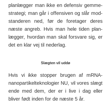
plan­lægger man ikke en de­fensiv gem­me­
stra­tegi; man går i offen­siven og slår mod­
standeren ned, før de fore­tager deres
næste angreb. Hvis man hele tiden plan­
lægger, hvordan man skal for­svare sig, er
det en klar vej til nederlag.
Slægten vil uddø
Hvis vi ikke stopper brugen af mRNA-
nano­par­tikel­tek­no­logier NU, vil vores slægt
ende med dem, der er i live i dag eller
bliver født inden for de næste 5 år.