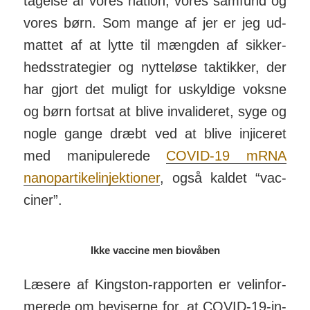
tagelse af vores nation, vores sam­fund og
vores børn. Som mange af jer er jeg ud­
mattet af at lytte til mængden af sik­ker­
heds­stra­tegier og nyt­te­løse tak­tikker, der
har gjort det muligt for uskyl­dige voksne
og børn fortsat at blive in­va­li­deret, syge og
nogle gange dræbt ved at blive inji­ceret
med mani­pulerede
COVID-19 mRNA
nano­par­tikel­in­jek­tioner
, også kaldet “vac­
ciner”.
Ikke vaccine men biovåben
Læsere af Kingston-rap­porten er vel­in­for­
merede om be­viserne for, at COVID-19-in­