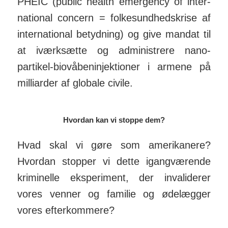
PHEIC (public health emergency of inter­
na­tional concern = folke­sund­heds­krise af
inter­na­tional be­tyd­ning) og give mandat til
at iværk­sætte og ad­mini­strere nano­
partikel-bio­våben­in­jek­tioner i armene på
mil­liarder af globale civile.
Hvordan kan vi stoppe dem?
Hvad skal vi gøre som ameri­kanere?
Hvordan stopper vi dette igang­værende
kri­mi­nelle eks­peri­ment, der in­va­li­derer
vores venner og fa­milie og øde­lægger
vores efter­kom­mere?