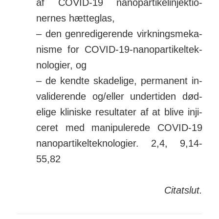
af COVID-19 nano­par­ti­kel­in­jek­tio­
nernes hæt­te­glas,
– den gen­re­di­ger­ende virk­nings­me­ka­
nisme for COVID-19-nano­par­ti­kel­tek­
no­logier, og
– de kendte ska­delige, per­ma­nent in­
va­li­derende og/­eller under­tiden død­
elige kliniske re­sul­tater af at blive in­ji­
ceret med mani­pulerede COVID-19
nano­par­ti­kel­tek­no­logier. 2,4, 9,14-
55,82
Citatslut.