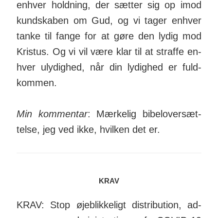
enhver hold­ning, der sætter sig op imod
kund­skaben om Gud, og vi tager enhver
tanke til fange for at gøre den lydig mod
Kristus. Og vi vil være klar til at straffe en­
hver uly­dighed, når din ly­dighed er fuld­
kommen.
Min kommentar
: Mær­kelig bibel­over­sæt­
telse, jeg ved ikke, hvilken det er.
KRAV
KRAV: Stop øje­blik­keligt dis­tri­bution, ad­