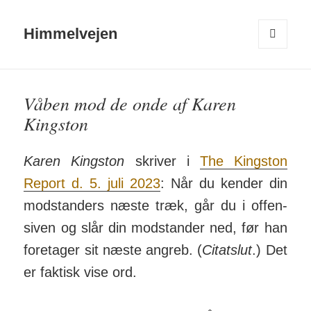
Himmelvejen
MENU
OG
WIDGETS
Våben mod de onde af Karen
Kingston
Karen Kingston
skriver i
The Kingston
Report d. 5. juli 2023
: Når du kender din
mod­standers næste træk, går du i offen­
siven og slår din mod­stander ned, før han
fore­tager sit næste an­greb. (
Citatslut
.) Det
er fak­tisk vise ord.