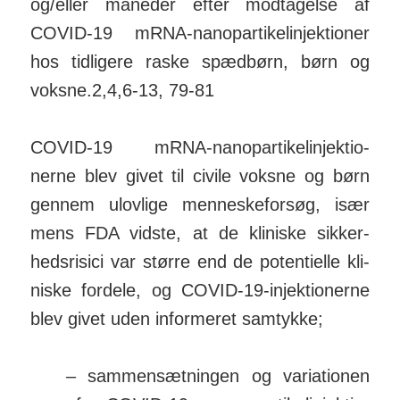
og/­eller måneder efter mod­tag­else af
COVID-19 mRNA-nano­par­ti­kel­in­jek­tioner
hos tid­ligere raske spæd­børn, børn og
voksne.2,4,6-13, 79-81
COVID-19 mRNA-nano­par­ti­kel­in­jek­tio­
nerne blev givet til civile voksne og børn
gennem ulov­lige men­nes­ke­forsøg, især
mens FDA vidste, at de kli­niske sik­ker­
heds­risici var større end de po­ten­tielle kli­
niske for­dele, og COVID-19-in­jek­ti­onerne
blev givet uden in­for­meret sam­tykke;
– sam­men­sæt­ningen og varia­tionen