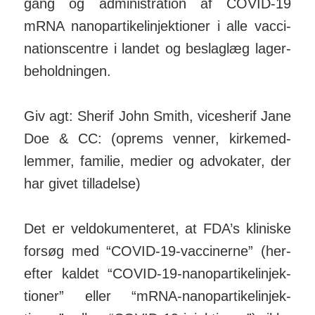
gang og ad­mini­stration af COVID-19
mRNA nano­par­tikel­in­jek­tioner i alle vac­ci­
nations­centre i landet og be­slag­læg lager­
be­hold­ningen.
Giv agt: Sherif John Smith, vicesherif Jane
Doe & CC: (op­rems venner, kirke­med­
lemmer, familie, medier og ad­vokater, der
har givet til­ladelse)
Det er vel­do­ku­men­teret, at FDA’s kli­niske
forsøg med “COVID-19-vac­ci­nerne” (her­
efter kaldet “COVID-19-nano­par­ti­kel­in­jek­
tioner” eller “mRNA-nano­par­ti­kel­in­jek­