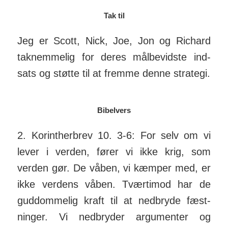
Tak til
Jeg er Scott, Nick, Joe, Jon og Richard
tak­nem­melig for deres mål­be­vidste ind­
sats og støtte til at fremme denne strategi.
Bibelvers
2. Korintherbrev 10. 3-6: For selv om vi
lever i verden, fører vi ikke krig, som
verden gør. De våben, vi kæmper med, er
ikke verdens våben. Tvært­imod har de
gud­dom­melig kraft til at ned­bryde fæst­
ninger. Vi ned­bryder argu­menter og