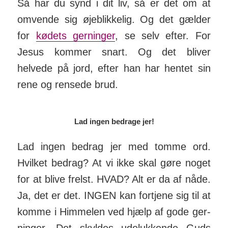
Så har du synd i dit liv, så er det om at
om­vende sig øje­blik­kelig. Og det gælder
for
kødets gerninger
, se selv efter. For
Jesus kommer snart. Og det bliver
helvede på jord, efter han har hentet sin
rene og rensede brud.
Lad ingen bedrage jer!
Lad ingen bedrag jer med tomme ord.
Hvilket be­drag? At vi ikke skal gøre noget
for at blive frelst. HVAD? Alt er da af nåde.
Ja, det er det. INGEN kan for­tjene sig til at
komme i Him­melen ved hjælp af gode ger­
ninger. Det skyldes ude­luk­kende Guds