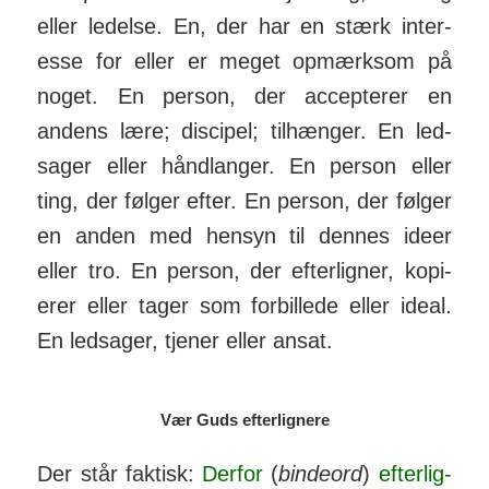
eller led­else. En, der har en stærk inter­
esse for eller er meget op­mærk­som på
noget. En person, der accep­terer en
andens lære; discipel; til­hænger. En led­
sager eller hånd­langer. En person eller
ting, der følger efter. En person, der følger
en anden med hensyn til dennes ideer
eller tro. En person, der efter­ligner, kopi­
erer eller tager som for­billede eller ideal.
En led­sager, tjener eller ansat.
Vær Guds efterlignere
Der står faktisk:
Derfor
(
binde­ord
)
efter­lig­