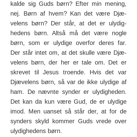
kalde sig Guds børn? Efter min me­ning,
nej. Børn af hvem? Kan det være Djæ­
velens børn? Der står, at det er uly­dig­
hedens børn. Altså må det være nogle
børn, som er ulydige overfor deres far.
Der står intet om, at det skulle være Djæ­
velens børn, der her er tale om. Det er
skrevet til Jesus troende. Hvis det var
Djævelens børn, så var de ikke ulydige af
ham. De nævnte synder er uly­dig­heden.
Det kan da kun være Gud, de er ulydige
imod. Men uanset så står der, at for de
synders skyld kommer Guds vrede over
uly­dig­hedens børn.