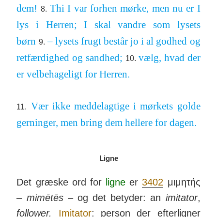
dem!
Thi I var forhen mørke, men nu er I
8.
lys i Herren; I skal vandre som lysets
børn
– lysets frugt består jo i al godhed og
9.
ret­fær­dighed og sandhed;
vælg, hvad der
10.
er vel­be­hageligt for Herren.
Vær ikke med­del­agtige i mørkets golde
11.
ger­ninger, men bring dem hellere for dagen.
Ligne
Det græske ord for
ligne
er
3402
μιμητής
–
mimētēs
– og det be­tyder: an
imi­tator
,
follower.
Imitator
: person der efter­ligner