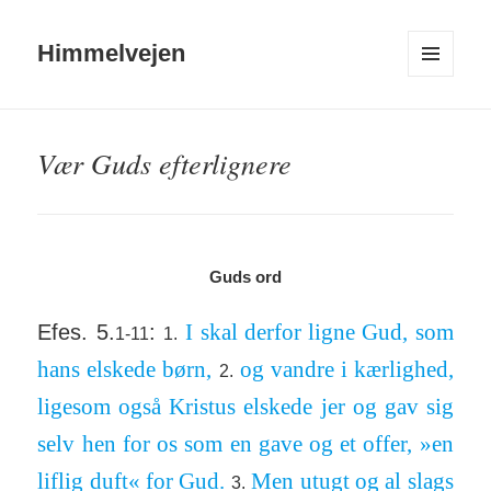
Himmelvejen
MENU
OG
WIDGETS
Vær Guds efterlignere
Guds ord
I skal derfor ligne Gud, som
Efes. 5.
:
1-11
1.
hans elskede børn,
og vandre i kær­lighed,
2.
ligesom også Kristus elskede jer og gav sig
selv hen for os som en gave og et offer, »en
liflig duft« for Gud.
Men utugt og al slags
3.