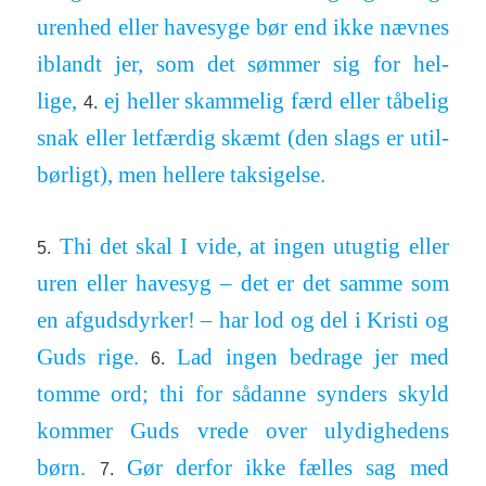
urenhed eller have­syge bør end ikke nævnes
iblandt jer, som det sømmer sig for hel­
lige,
ej heller skam­melig færd eller tåbelig
4.
snak eller let­færdig skæmt (den slags er util­
børligt), men hellere tak­sig­else.
Thi det skal I vide, at ingen utugtig eller
5.
uren eller havesyg – det er det samme som
en af­guds­dyrker! – har lod og del i Kristi og
Guds rige.
Lad ingen be­drage jer med
6.
tomme ord; thi for så­danne synders skyld
kommer Guds vrede over ulydig­hedens
børn.
Gør derfor ikke fælles sag med
7.