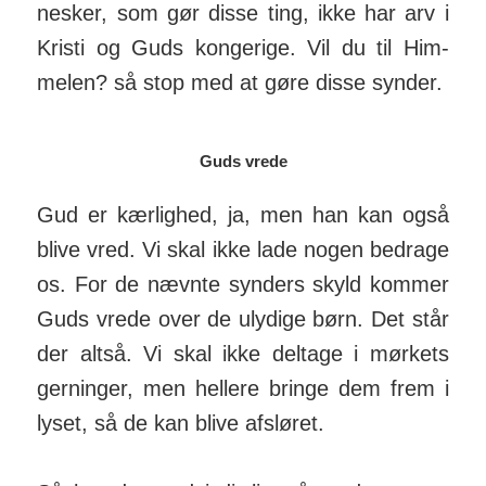
nesker, som gør disse ting, ikke har arv i
Kristi og Guds konge­rige. Vil du til Him­
melen? så stop med at gøre disse synder.
Guds vrede
Gud er kærlighed, ja, men han kan også
blive vred. Vi skal ikke lade nogen be­drage
os. For de nævnte synders skyld kommer
Guds vrede over de uly­dige børn. Det står
der altså. Vi skal ikke del­tage i mør­kets
ger­ninger, men hellere bringe dem frem i
lyset, så de kan blive af­sløret.