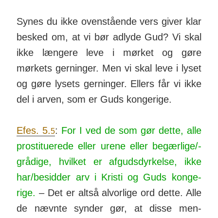
Synes du ikke ovenstående vers giver klar
besked om, at vi bør adlyde Gud? Vi skal
ikke læn­gere leve i mørket og gøre
mørkets ger­ninger. Men vi skal leve i lyset
og gøre lysets ger­ninger. Ellers får vi ikke
del i arven, som er Guds konge­rige.
Efes. 5.
:
For I ved de som gør dette, alle
5
pro­sti­tu­erede eller urene eller be­gær­lige/­
grå­dige, hvilket er af­guds­dyr­kelse, ikke
har/­besidder arv i Kristi og Guds konge­
rige.
– Det er altså alvorlige ord dette. Alle
de nævnte synder gør, at disse men­