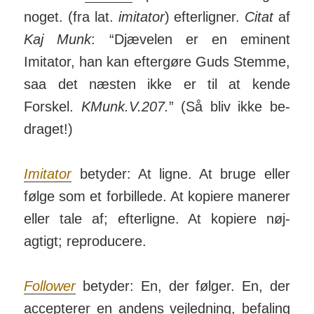
noget. (fra lat.
imitator
)
efter­ligner.
Citat
af
Kaj Munk
:
“Djævelen er en emi­nent
Imitator, han kan efter­gøre Guds Stemme,
saa det næsten ikke er til at kende
Forskel.
KMunk.V.207.
” (Så bliv ikke be­
draget!)
Imitator
betyder: At ligne. At bruge eller
følge som et for­billede. At ko­piere ma­nerer
eller tale af; efter­ligne. At kopiere nøj­
agtigt; repro­ducere.
Follower
betyder: En, der følger. En, der
accep­terer en andens vej­ledning, be­faling