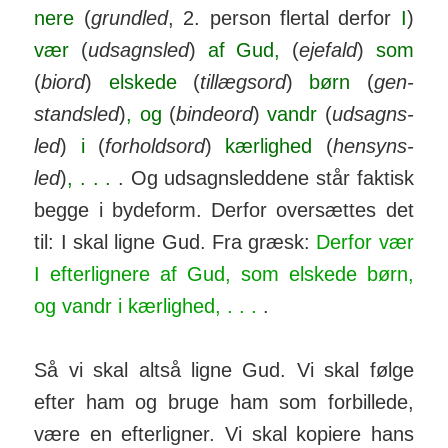
nere
(
grundled
, 2. person flertal derfor
I
)
vær
(
ud­sagns­led
)
af Gud,
(
ejefald
)
som
(
biord
)
elskede
(
til­lægs­ord
)
børn
(
­gen­
stands­led
)
, og
(
binde­ord
)
vandr
(
ud­sagns­
led
)
i
(
for­holds­ord
)
kær­lighed
(
hen­syns­
led
)
, . . .
. Og ud­sagns­leddene står faktisk
begge i byde­form. Derfor over­sættes det
til: I skal ligne Gud. Fra græsk:
Derfor vær
I efterlignere af Gud, som elskede børn,
og vandr i kærlighed, . . .
.
Så vi skal altså ligne Gud. Vi skal følge
efter ham og bruge ham som forbillede,
være en efter­ligner. Vi skal ko­piere hans