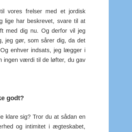
til vores frelser med et jor­disk
g lige har beskrevet, svare til at
ift med dig nu. Og derfor vil jeg
ing, jeg gør, som sårer dig, da det
 Og en­hver ind­sats, jeg lægger i
m ingen værdi til de løfter, du gav
ke godt?
le klare sig? Tror du at sådan en
rhed og inti­mitet i ægte­skabet,