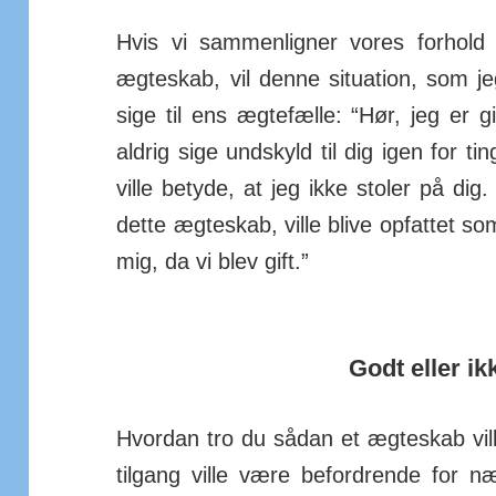
Hvis vi sammen­ligner vores for­hold 
ægte­skab, vil denne situ­ation, som je
sige til ens ægte­fælle: “Hør, jeg er g
aldrig sige und­skyld til dig igen for t
ville betyde, at jeg ikke stoler på dig.
dette ægte­skab, ville blive op­fattet so
mig, da vi blev gift.”
Godt eller ik
Hvordan tro du sådan et ægte­skab vil
tilgang ville være befor­drende for næ