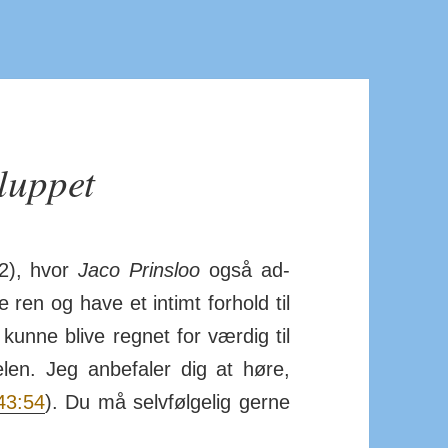
lluppet
22), hvor
Jaco Prinsloo
også ad­
ren og have et in­timt for­hold til
kunne blive regnet for værdig til
len. Jeg an­be­faler dig at høre,
43:54
). Du må selv­føl­gelig gerne