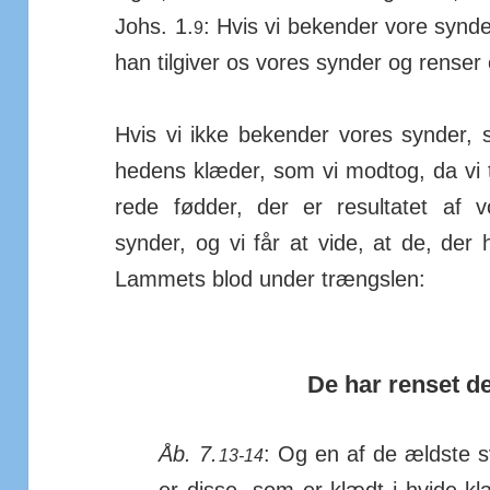
Johs. 1.
: Hvis vi bekender vore synde
9
han tilgiver os vores synder og renser o
Hvis vi ikke bekender vores synder, så
hedens klæder, som vi modtog, da vi
rede fødder, der er resul­tatet af 
synder, og vi får at vide, at de, der
Lammets blod under trængslen:
De har renset d
Åb. 7.
: Og en af de ældste s
13-14