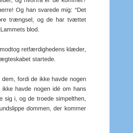
læder, og hvorfra er de kommet?
herre! Og han svarede mig: “Det
e trængsel, og de har tvættet
i Lammets blod.
modtog ret­fær­dig­hedens klæder,
ægte­skabet startede.
 dem, fordi de ikke havde nogen
m og ikke havde nogen idé om hans
e sig i, og de troede sim­pelthen,
 at und­slippe dommen, der kommer