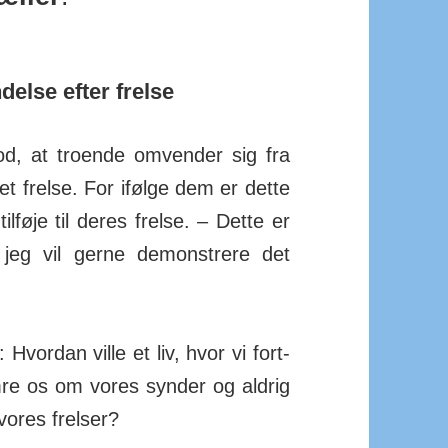
else efter frelse
, at troende om­vender sig fra
t frelse. For ifølge dem er dette
lføje til deres frelse. – Dette er
jeg vil gerne demon­strere det
Hvordan ville et liv, hvor vi fort­
mre os om vores synder og aldrig
 vores frelser?