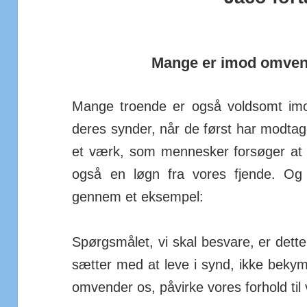
Mange er imod omvend
Mange troende er også voldsomt imod
deres synder, når de først har mod­tage
et værk, som men­nesker for­søger at ti
også en løgn fra vores fjende. Og 
gennem et eksempel:
Spørgsmålet, vi skal besvare, er dette: 
sætter med at leve i synd, ikke beky
om­vender os, på­virke vores for­hold til