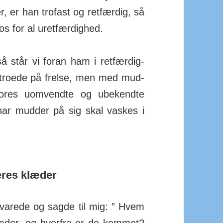
r, er han trofast og retfærdig, så
s for al uret­fær­dighed.
 står vi foran ham i ret­fær­dig­
 troede på frelse, men med mud­
vores uom­vendte og ube­kendte
 har mudder på sig skal vaskes i
eres klæder
varede og sagde til mig: ” Hvem