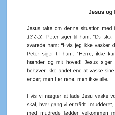
Jesus og 
Jesus talte om denne situa­tion med 
13.
: Peter siger til ham: “Du skal
8-10
svarede ham: “Hvis jeg ikke vasker d
Peter siger til ham: “Herre, ikke 
hænder og mit hoved! Jesus siger t
behøver ikke andet end at vaske sine 
ender; men I er rene, men ikke alle.
Hvis vi nægter at lade Jesu vaske v
skal, hver gang vi er trådt i mud­deret,
med mudrede fødder vel­kommen m