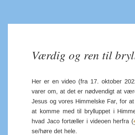
Værdig og ren til bry
Her er en video (fra 17. oktober 20
varer om, at det er nød­vendigt at være 
Jesus og vores Him­melske Far, for at 
at komme med til bryl­luppet i Him­me
hvad Jaco for­tæller i videoen herfra (
se/­høre det hele.