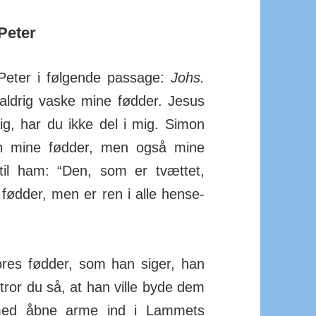
Peter
Peter i følgende pas­sage:
Johs.
 aldrig vaske mine fødder. Jesus
ig, har du ikke del i mig. Simon
kun mine fødder, men også mine
il ham: “Den, som er tvættet,
fødder, men er ren i alle hen­se­
ores fødder, som han siger, han
 tror du så, at han ville byde dem
ed åbne arme ind i Lam­mets