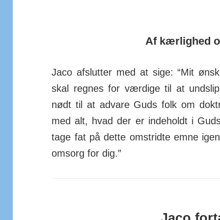
Af kærlighed 
Jaco afslutter med at sige: “Mit øns
skal regnes for værdige til at und­s
nødt til at ad­vare Guds folk om dok­
med alt, hvad der er inde­holdt i Guds 
tage fat på dette om­stridte emne igen
om­sorg for dig.”
Jaco fort