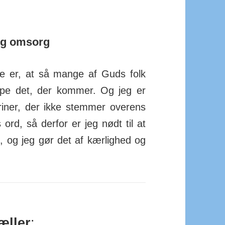
og omsorg
ke er, at så mange af Guds folk
lippe det, der kommer. Og jeg er
triner, der ikke stemmer overens
ord, så derfor er jeg nødt til at
, og jeg gør det af kær­lighed og
æller
: