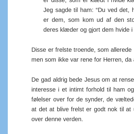
er disse, som er klædt i hvide k
Jeg sagde til ham: “Du ved det, 
er dem, som kom ud af den stor
deres klæder og gjort dem hvide 
Disse er frelste troende, som allerede 
men som ikke var rene for Herren, da 
De gad aldrig bede Jesus om at rense
inte­resse i et in­timt forhold til ha
føl­elser over for de synder, de væl­ted
at det at blive frelst er godt nok til
over denne verden.