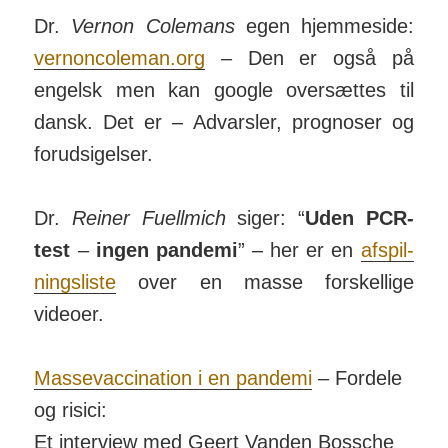
Dr.
Vernon Colemans
egen hjemmeside:
vernon­coleman.org
– Den er også på
engelsk men kan google over­sættes til
dansk. Det er –
Advarsler, prog­noser og
for­ud­sigelser.
Dr.
Reiner Fuellmich
siger: “
Uden PCR-
test
–
ingen pandemi
” – her er en
af­spil­
nings­liste
over en masse for­skellige
videoer.
Massevaccination i en pandemi
– Fordele
og risici:
Et inter­view med Geert Vanden Bossche