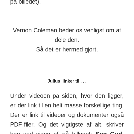
på billedet).
Vernon Coleman beder os venligst om at
dele den.
Så det er hermed gjort.
Julius linker til . . .
Under videoen på siden, hvor den ligger,
er der link til en helt masse for­skellige ting.
Der er link til videoer og doku­menter også
PDF-filer. Og det vigtigste af alt, skriver
han ved siden af på bil­ledet:
Søg Gud
,