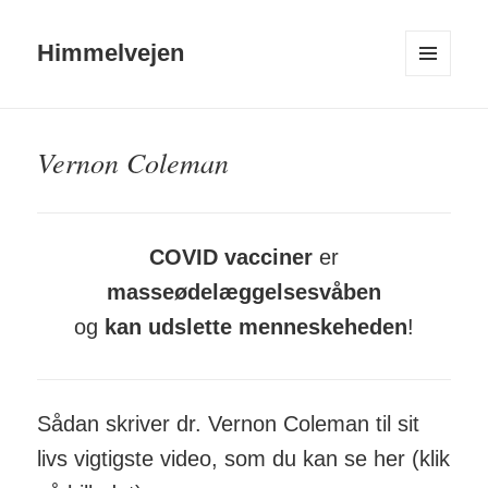
Himmelvejen
MENU
OG
WIDGETS
Vernon Coleman
COVID vacciner
er
masseødelæggelsesvåben
og
kan udslette menneskeheden
!
Sådan skriver dr. Vernon Coleman til sit
livs vigtigste video, som du kan se her (klik