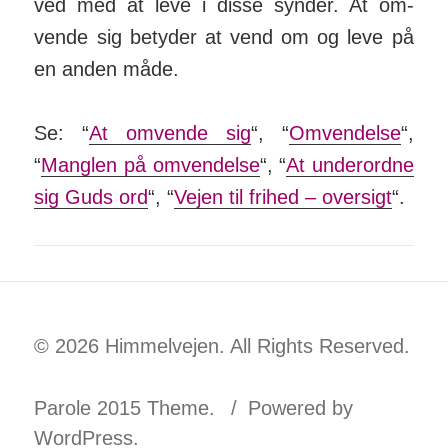
ved med at leve i disse synder. At om­
vende sig betyder at vend om og leve på
en anden måde.
Se: “
At om­vende sig
“, “
Om­vend­else
“,
“
Manglen på om­vend­else
“, “
At under­ordne
sig Guds ord
“, “
Vejen til frihed – over­sigt
“.
© 2026 Himmelvejen. All Rights Reserved.
Parole 2015 Theme.
Powered by
WordPress.