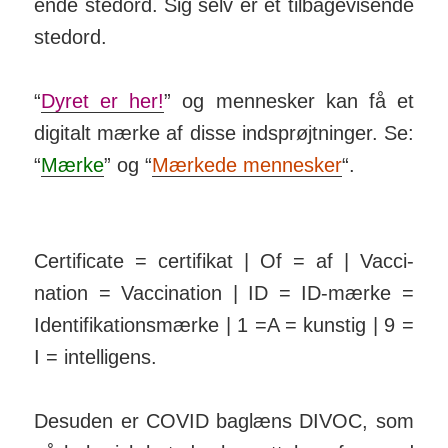
ende stedord. Sig selv er et til­bage­vis­ende
stedord.
“
Dyret er her!
” og men­­nesker kan få et
digitalt mærke af disse ind­­sprøjt­­ninger. Se:
“
Mærke
” og “
Mær­kede men­nesker
“.
Certificate = certifikat | Of = af | Vac­ci­
nation = Vac­ci­nation | ID = ID-mærke =
Iden­ti­fi­ka­tions­mærke | 1 =A = kunstig | 9 =
I = intel­ligens.
Desuden er COVID bag­læns DIVOC, som