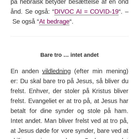
på he­braisk betyder be­sæt­telse af en ond
ånd. Se også: “
DIVOC AI = COVID-19
“. –
Se også “
At bedrage
“.
Bare tro … intet andet
En anden
vildledning
(efter min mening)
er: Du skal bare tro på Jesus, så bliver du
frelst. Enhver, der stoler på Kristus bliver
frelst. Evan­geliet er at tro på, at Jesus har
betalt for dine synder og stole på ham.
Intet andet. Man bliver frelst ved at tro på,
at Jesus døde for vore synder, bare ved at