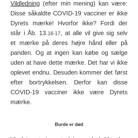
Vildledning
(efter min mening) kan være:
Disse såkaldte COVID-19 vac­­ciner er ikke
Dyrets mærke! Hvorfor ikke? Fordi der
står i Åb. 13.
, at alle vil give sig selv
16-17
et mærke på deres højre hånd eller på
panden. Og at ingen kan købe og sælge
uden at have dette mærke. Det har vi ikke
op­levet endnu. Des­uden kommer det først
efter bort­ryk­kelsen. Derfor kan disse
COVID-19 vac­ciner ikke være Dyrets
mærke.
Burde er død