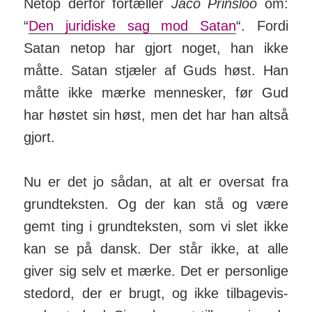
Netop derfor for­tæller
Jaco Prinsloo
om:
“
Den juridiske sag mod Satan
“. Fordi
Satan netop har gjort noget, han ikke
måtte. Satan stjæler af Guds høst. Han
måtte ikke mærke men­nesker, før Gud
har høstet sin høst, men det har han altså
gjort.
Nu er det jo sådan, at alt er oversat fra
grund­­teksten. Og der kan stå og være
gemt ting i grund­­teksten, som vi slet ikke
kan se på dansk. Der står ikke, at alle
giver sig selv et mærke. Det er per­son­lige
stedord, der er brugt, og ikke til­bage­vis­