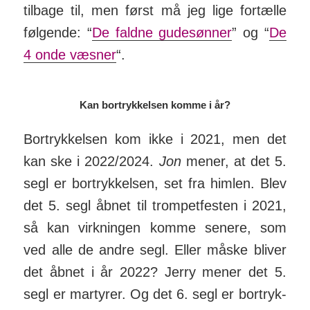
tilbage til, men først må jeg lige for­tælle
føl­gende: “
De faldne gude­sønner
” og “
De
4 onde væsner
“.
Kan bortrykkelsen komme i år?
Bortrykkelsen kom ikke i 2021, men det
kan ske i 2022/2024.
Jon
mener, at det 5.
segl er bort­ryk­kelsen, set fra himlen. Blev
det 5. segl åbnet til trom­pet­festen i 2021,
så kan virk­ningen komme senere, som
ved alle de andre segl. Eller måske bliver
det åbnet i år 2022? Jerry mener det 5.
segl er mar­tyrer. Og det 6. segl er bort­ryk­