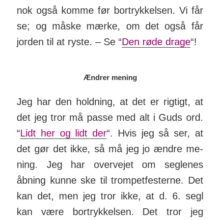
nok også komme før bort­ryk­kelsen. Vi får
se; og måske mærke, om det også får
jorden til at ryste. – Se “
Den røde drage
“!
Ændrer mening
Jeg har den hold­ning, at det er rigtigt, at
det jeg tror må passe med alt i Guds ord.
“
Lidt her og lidt der
“. Hvis jeg så ser, at
det gør det ikke, så må jeg jo ændre me­
ning. Jeg har over­vejet om seg­lenes
åbning kunne ske til trom­pet­festerne. Det
kan det, men jeg tror ikke, at d. 6. segl
kan være bort­ryk­kelsen. Det tror jeg