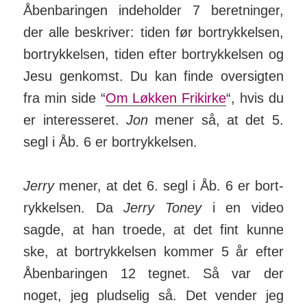
Åben­baringen inde­holder 7 beret­ninger,
der alle be­skriver: tiden før bort­ryk­kelsen,
bort­ryk­kelsen, tiden efter bort­ryk­kelsen og
Jesu gen­komst. Du kan finde over­sigten
fra min side “
Om Løkken Fri­kirke
“, hvis du
er inte­res­seret.
Jon
mener så, at det 5.
segl i Åb. 6 er bort­ryk­kelsen.
Jerry
mener, at det 6. segl i Åb. 6 er bort­
ryk­kelsen. Da
Jerry Toney
i en video
sagde, at han troede, at det fint kunne
ske, at bort­ryk­kelsen kommer 5 år efter
Åben­baringen 12 tegnet. Så var der
noget, jeg pludselig så. Det vender jeg