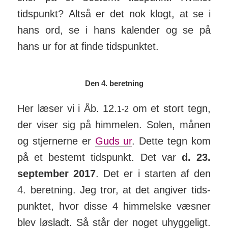
tidspunkt? Altså er det nok klogt, at se i
hans ord, se i hans kalender og se på
hans ur for at finde tids­punktet.
Den 4. beretning
Her læser vi i Åb. 12.
om et stort tegn,
1-2
der viser sig på him­melen. Solen, månen
og stjer­nerne er
Guds ur
. Dette tegn kom
på et bestemt tids­punkt. Det var
d. 23.
sep­tember 2017
. Det er i starten af den
4. beret­ning. Jeg tror, at det an­giver tids­
punktet, hvor disse 4 him­melske væsner
blev løsladt. Så står der noget uhyg­ge­ligt.