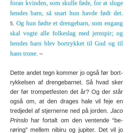
foran kvinden, som skulle føde, for at sluge
hendes barn, så snart hun havde født det.
Og hun fødte et dren­ge­barn, som engang
5.
skal vogte alle folke­slag med jernspir; og
hendes barn blev bort­rykket til Gud og til
hans trone.
–
Dette andet tegn kommer jo også før bort­
ryk­kelsen af dren­ge­barnet. Så hvad sker
der før trom­pet­festen det år? Og der står
også om, at den drages hale vil feje en
tred­je­del af stjer­nerne ned på jorden.
Jaco
Prinslo
har fortalt om den ven­tende “be­
røring” mellem ni­biru og ju­piter. Det vil jo