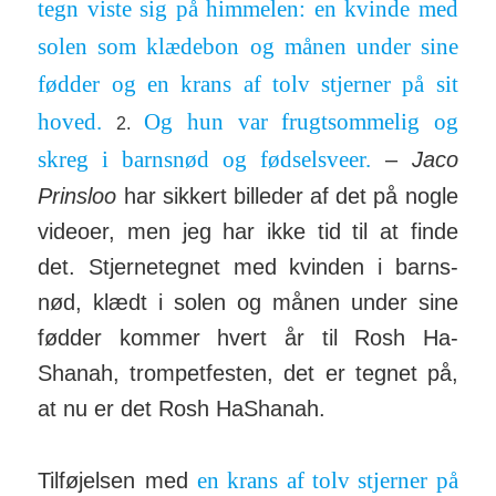
tegn viste sig på him­melen: en kvinde med
solen som klædebon og månen under sine
fødder og en krans af tolv stjerner på sit
hoved.
Og hun var frugt­sommelig og
2.
skreg i barnsnød og fødsels­veer.
–
Jaco
Prinsloo
har sikkert billeder af det på nogle
videoer, men jeg har ikke tid til at finde
det. Stjerne­tegnet med kvinden i barns­
nød, klædt i solen og månen under sine
fødder kommer hvert år til Rosh Ha­
Shanah, trom­pet­festen, det er tegnet på,
at nu er det Rosh Ha­Shanah.
en krans af tolv stjerner på
Tilføjelsen med