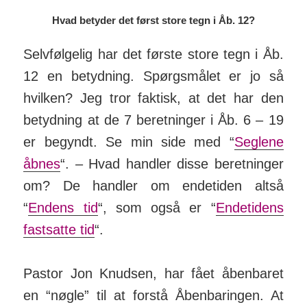
Hvad betyder det først store tegn i Åb. 12?
Selvfølgelig har det første store tegn i Åb.
12 en betyd­ning. Spørgs­målet er jo så
hvilken? Jeg tror faktisk, at det har den
betyd­ning at de 7 beret­ninger i Åb. 6 – 19
er be­gyndt. Se min side med “
Seglene
åbnes
“. – Hvad handler disse be­ret­ninger
om? De handler om ende­tiden altså
“
Endens tid
“, som også er “
Ende­tidens
fast­satte tid
“.
Pastor Jon Knudsen, har fået åben­baret
en “nøgle” til at forstå Åben­baringen. At