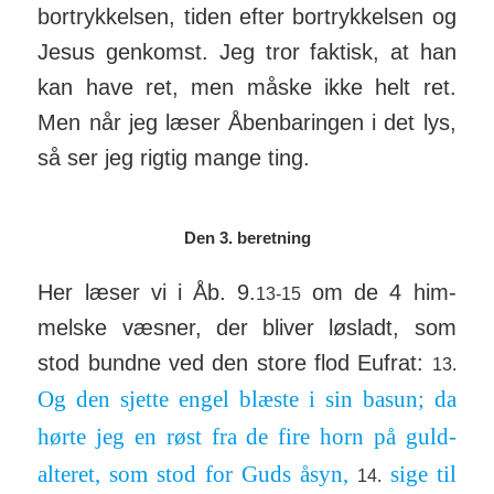
bort­ryk­kelsen, tiden efter bort­ryk­kelsen og
Jesus gen­komst. Jeg tror faktisk, at han
kan have ret, men måske ikke helt ret.
Men når jeg læser Åben­baringen i det lys,
så ser jeg rigtig mange ting.
Den 3. beretning
Her læser vi i Åb. 9.
om de 4 him­
13-15
melske væsner, der bliver løsladt, som
stod bundne ved den store flod Eufrat:
13.
Og den sjette engel blæste i sin basun; da
hørte jeg en røst fra de fire horn på guld­
alteret, som stod for Guds åsyn,
sige til
14.