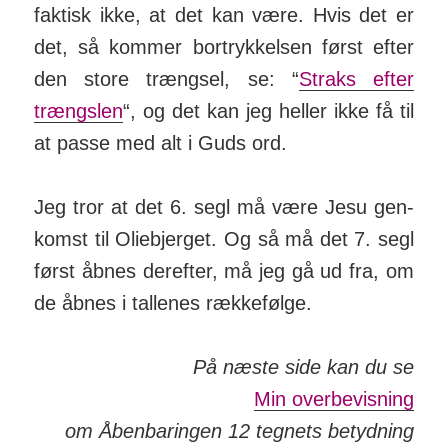
faktisk ikke, at det kan være. Hvis det er
det, så kommer bort­ryk­kelsen først efter
den store trængsel, se: “
Straks efter
trængslen
“, og det kan jeg heller ikke få til
at passe med alt i Guds ord.
Jeg tror at det 6. segl må være Jesu gen­
komst til Olie­bjerget. Og så må det 7. segl
først åbnes der­efter, må jeg gå ud fra, om
de åbnes i tal­lenes ræk­ke­følge.
På næste side kan du se
Min overbevisning
om Åbenbaringen 12 tegnets betydning