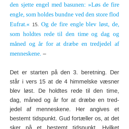
den sjette engel med basunen: »Løs de fire
engle, som holdes bundne ved den store flod
Eufrat.«
Og de fire engle blev løst, de,
15.
som holdtes rede til den time og dag og
måned og år for at dræbe en tred­jedel af
men­nes­kene.
–
Det er starten på den 3. beret­ning. Der
står i vers 15 at de 4 him­melske væsner
blev løst. De holdtes rede til den time,
dag, måned og år for at dræbe en tred­
jedel af men­nes­kene. Her angives et
bestemt tids­punkt. Gud for­tæller os, at det
sker på et bestemt tids­punkt. Hvilket