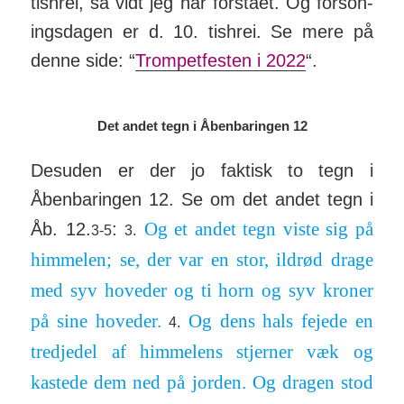
tishrei, så vidt jeg har forstået. Og for­son­
ings­dagen er d. 10. tishrei. Se mere på
denne side: “
Trompetfesten i 2022
“.
Det andet tegn i Åbenbaringen 12
Desuden er der jo faktisk to tegn i
Åbenbaringen 12. Se om det andet tegn i
Og et andet tegn viste sig på
Åb. 12.
:
3-5
3.
him­melen; se, der var en stor, ildrød drage
med syv hoveder og ti horn og syv kroner
på sine hoveder.
Og dens hals fejede en
4.
tredjedel af him­melens stjerner væk og
kastede dem ned på jorden. Og dragen stod