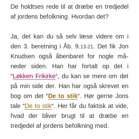
De holdtses rede til at dræbe en tredjedel
af jordens befolk­ning. Hvordan det?
Ja, det kan du så selv læse videre om i
den 3. beret­ning i Åb. 9.
. Det fik Jon
13-21
Knudsen også åben­baret for nogle må­
neder siden. Han har for­talt op det i
“
Løkken Frikirke
“, du kan se mere om det
på min side der. Han har også skrevet en
bog om det “
De to stik
“. Hør gerne Jons
tale “
De to stik
“. Her får du fak­tisk at vide,
hvad der bliver brugt til at dræbe en
tredjedel af jordens befolk­ning med.