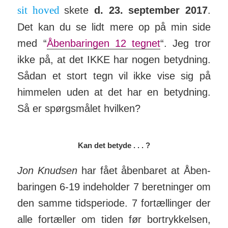
sit hoved
skete
d. 23. september 2017
.
Det kan du se lidt mere op på min side
med “
Åben­baringen 12 tegnet
“. Jeg tror
ikke på, at det IKKE har nogen betyd­ning.
Sådan et stort tegn vil ikke vise sig på
him­melen uden at det har en betyd­ning.
Så er spørgs­målet hvilken?
Kan det betyde . . . ?
Jon Knudsen
har fået åben­baret at Åben­
baringen 6-19 inde­holder 7 beret­ninger om
den samme tids­periode. 7 for­tæl­linger der
alle for­tæller om tiden før bort­ryk­kelsen,