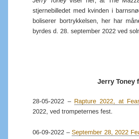
Jerry Toney
viser her, at The Mazza
stjerne­billedet med kvinden i barns­
boli­serer bort­ryk­kelsen, her har m
byrdes d. 28. sep­tember 2022 ved sol­n
Jerry Toney f
28-05-2022 –
Rapture 2022, at Fea
2022, ved trom­pet­ernes fest.
06-09-2022 –
September 28, 2022 Fea