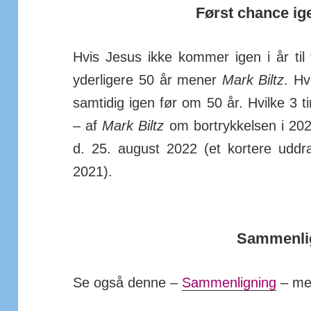
Først chance ig
Hvis Jesus ikke kommer igen i år til 
yder­ligere 50 år mener
Mark Biltz
. Hv
sam­tidig igen før om 50 år. Hvilke 3
– af
Mark Biltz
om bort­ryk­kelsen i 20
d. 25. august 2022 (et kor­tere ud­
2021).
Sammenli
Se også denne –
Sammenligning
– med