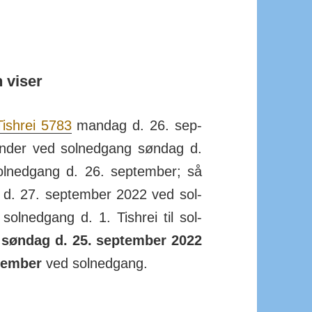
 viser
Tishrei 5783
mandag d. 26. sep­
nder ved sol­ned­gang søndag d.
­ned­gang d. 26. sep­tember; så
 d. 27. sep­tember 2022 ved sol­
sol­ned­gang d. 1. Tishrei til sol­
 søndag d. 25. sep­tember 2022
p­tember
ved sol­ned­gang.