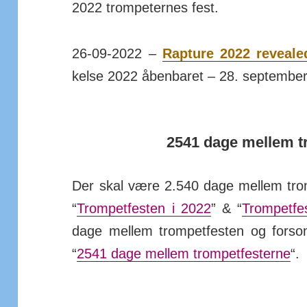
2022 trom­pet­ernes fest.
26-09-2022 –
Rapture 2022 reveale
kelse 2022 åben­baret – 28. september
2541 dage mellem t
Der skal være 2.540 dage mellem trom
“
Trom­pet­festen i 2022
” & “
Trom­pet­f
dage mellem trom­pet­festen og for­so
“
2541 dage mellem trom­pet­festerne
“.