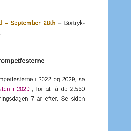
d – September 28th
– Bort­ryk­
.
rompetfesterne
­pet­festerne i 2022 og 2029, se
esten i 2029
“, for at få de 2.550
nings­dagen 7 år efter. Se siden