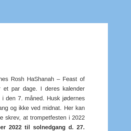
ernes Rosh HaShanah – Feast of
 et par dage. I deres kalender
e i den 7. måned. Husk jødernes
ang og ikke ved midnat. Her kan
e skrev, at trom­pet­festen i 2022
er 2022 til sol­ned­gang d. 27.