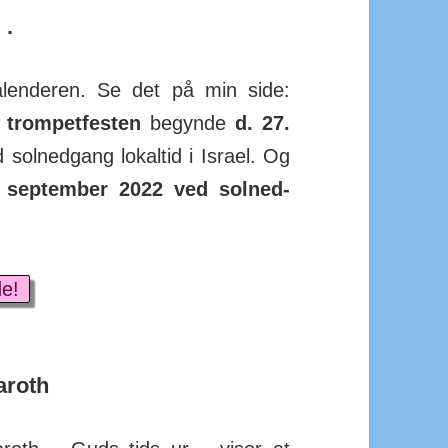
 .
len­deren. Se det på min side:
l
trom­pet­festen
begynde
d. 27.
ol­ned­gang lokal­tid i Israel. Og
. sep­tember 2022 ved sol­ned­
e!
aroth