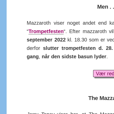
Men . .
Mazzaroth viser noget andet end ka
“
Trompetfesten
“. Efter mazzaroth vi
sep­tember 2022
kl. 18.30 som er ved s
derfor
slutter trompetfesten d. 28
gang
,
når den sidste basun lyder
.
Vær red
The Mazz