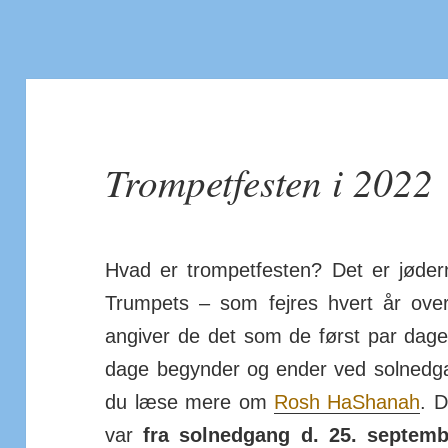
Trompetfesten i 2022
Hvad er trompet­festen? Det er jød
Trumpets – som fejres hvert år over
angiver de det som de først par dag
dage begynder og ender ved sol­ned­g
du læse mere om
Rosh Ha­Shanah
. D
var
fra sol­ned­gang d. 25. sep­temb