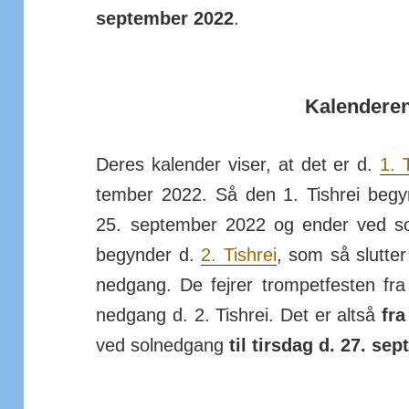
sep­tember 2022
.
Kalenderen
Deres kalender viser, at det er d.
1. 
tember 2022. Så den 1. Tishrei be­gy
25. september 2022 og ender ved sol
begynder d.
2. Tishrei
, som så slutter
ned­gang. De fejrer trom­pet­festen fra 
ned­gang d. 2. Tishrei. Det er altså
fra
ved sol­ned­gang
til tirsdag d. 27. se