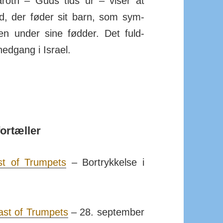
roth – Guds tids ur – viser at
nød, der føder sit barn, som sym­
ånen under sine fødder. Det fuld­
ed­gang i Israel.
ortæller
st of Trumpets
– Bort­rykkelse i
st of Trumpets
– 28. sep­tember