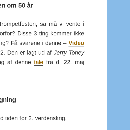
en om 50 år
trom­pet­festen, så må vi vente i
orfor? Disse 3 ting kommer ikke
 ting? Få svarene i denne –
Video
22. Den er lagt ud af
Jerry Toney
drag af denne
tale
fra d. 22. maj
gning
 tiden før 2. verdenskrig.