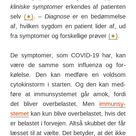
kliniske symp­tomer
er­kendes af pati­enten
selv
(∗)
. –
Diagnose
er en be­døm­melse
af, hvilken syg­dom en patient lider af, ud
fra symp­tomer og for­skellige prøver
(∗)
.
De symptomer, som COVID-19 har, kan
være de samme som influ­enza og for­
kølelse. Den kan med­føre en voldsom
cyto­kin­storm i starten. Og den kan med­
føre at im­mun­sy­stemet går amok, fordi
det bliver over­be­lastet. Men
immun­sy­
stemet
kan kun blive over­be­lastet, hvis det
er be­lastet i for­vejen. Altså skubbet der får
læsset til at vælte. Det betyder, at det ikke