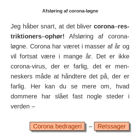
Af­sløring af corona-løgne
Jeg håber snart, at det bliver
corona
–
res­
trik­tio­ners
–
ophør!
Af­sløring af corona-
løgne. Corona har været i masser af år og
vil fortsat være i mange år. Det er ikke
corona-virus, der er farlig, det er men­
neskers måde at hånd­tere det på, der er
farlig. Her kan du se mere om, hvad
dommere har slået fast nogle steder i
verden –
Corona bedrageri
–
Retssager