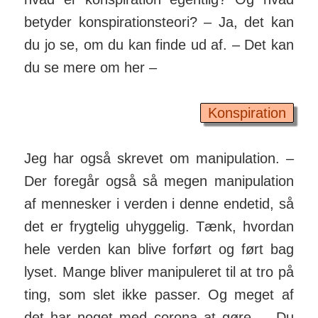
betyder kon­spira­tions­teori? – Ja, det kan
du jo se, om du kan finde ud af. – Det kan
du se mere om her –
Konspiration
Jeg har også skrevet om mani­pula­tion. –
Der foregår også så megen mani­pula­tion
af mennesker i verden i denne ende­tid, så
det er frygtelig uhyg­gelig. Tænk, hvordan
hele verden kan blive forført og ført bag
lyset. Mange bliver mani­puleret til at tro på
ting, som slet ikke passer. Og meget af
det har noget med corona at gøre. – Du