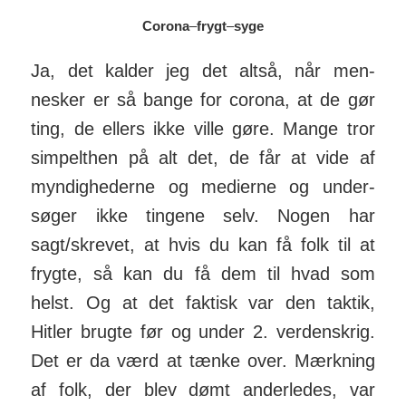
Corona
–
frygt
–
syge
Ja, det kalder jeg det altså, når men­
nesker er så bange for corona, at de gør
ting, de ellers ikke ville gøre. Mange tror
sim­pelthen på alt det, de får at vide af
myn­dig­he­derne og me­dierne og under­
søger ikke tingene selv. Nogen har
sagt/skrevet, at hvis du kan få folk til at
frygte, så kan du få dem til hvad som
helst. Og at det faktisk var den taktik,
Hitler brugte før og under 2. ver­dens­krig.
Det er da værd at tænke over. Mærkning
af folk, der blev dømt anderledes, var