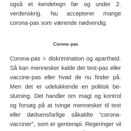
også et kendetegn før og under 2.
verdenskrig. Nu accepterer mange
corona-pas som værende nødvendig.
Corona
–
pas
Corona-pas = diskri­mina­tion og apart­heid.
Så kan mennesker kalde det test-pas eller
vaccine-pas eller hvad de nu finder på.
Men det er ude­luk­kende en politisk be­
slutning. Det handler om magt og kontrol
og forsøg på at tvinge men­nesker til test
eller død­sens­farlige så­kaldte “corona-
vacciner”, som er gen­terapi. Reger­inger vil