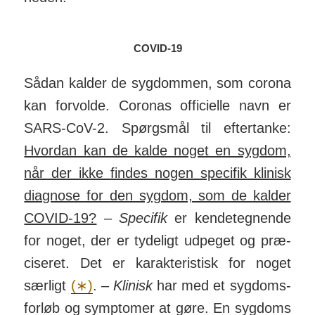
COVID-19
Sådan kalder de syg­dommen, som corona
kan for­volde. Coronas offi­cielle navn er
SARS-CoV-2. Spørgs­mål til efter­tanke:
Hvordan kan de kalde noget en syg­dom,
når der ikke findes nogen specifik klinisk
diag­nose for den syg­dom, som de kalder
COVID-19?
–
Specifik
er kende­teg­nende
for noget, der er tydeligt ud­peget og præ­
ci­seret. Det er karak­te­ris­tisk for noget
særligt
(∗)
. –
Klinisk
har med et syg­doms­
for­løb og symp­tomer at gøre. En sygdoms