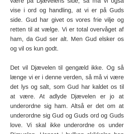
være på Djæ­velens side, så må vi også
vise i ord og handling, at vi er på Guds
side. Gud har givet os vores frie vilje og
retten til at vælge. Vi er total over­våget af
ham, da Gud ser alt. Men Gud elsker os
og vil os kun godt.
Det vil Djævelen til gen­gæld ikke. Og så
længe vi er i denne verden, så må vi være
det lys og salt, som Gud har kaldet os til
at være. At ad­lyde Djæ­velen er jo at
under­ordne sig ham. Altså er det om at
under­ordne sig Gud og Guds ord og Guds
love. Vi skal ikke under­ordne os under