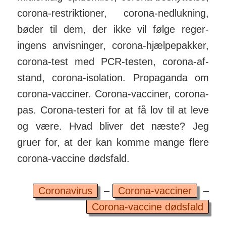
corona-res­trik­tioner, corona-ned­luk­ning,
bøder til dem, der ikke vil følge reger­
ingens an­vis­ninger, corona-hjælpe­pakker,
corona-test med PCR-testen, corona-af­
stand, corona-iso­lation. Pro­pa­ganda om
corona-vacciner. Corona-vacciner, corona-
pas. Corona-testeri for at få lov til at leve
og være. Hvad bliver det næste? Jeg
gruer for, at der kan komme mange flere
corona-vaccine dødsfald.
Coronavirus
–
Corona-vacciner
–
Corona-vaccine dødsfald