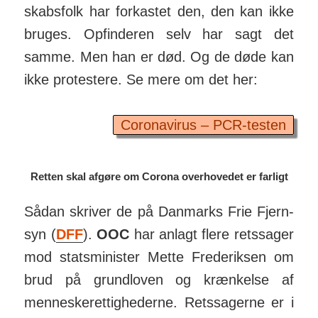
skabs­folk har for­kastet den, den kan ikke
bruges. Op­fin­deren selv har sagt det
samme. Men han er død. Og de døde kan
ikke prote­stere. Se mere om det her:
Coronavirus – PCR-testen
Retten skal afgøre om Corona overhovedet er farligt
Sådan skriver de på Dan­marks Frie Fjern­
syn (
DFF
).
OOC
har anlagt flere rets­sager
mod stats­minister Mette Frede­riksen om
brud på grund­loven og krænkelse af
mennes­ke­ret­tig­hederne. Rets­sagerne er i