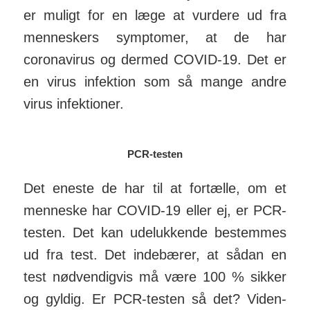
er muligt for en læge at vurdere ud fra
men­neskers symp­tomer, at de har
corona­virus og dermed COVID-19. Det er
en virus in­fek­tion som så mange andre
virus in­fek­tioner.
PCR-testen
Det eneste de har til at for­tælle, om et
men­neske har COVID-19 eller ej, er PCR-
testen. Det kan ude­luk­kende be­stemmes
ud fra test. Det inde­bærer, at sådan en
test nød­ven­dig­vis må være 100 % sikker
og gyldig. Er PCR-testen så det? Viden­