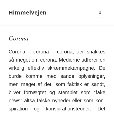
Himmelvejen
MENU
OG
WIDGETS
Corona
Corona – corona – corona, der snakkes
så meget om corona. Medierne ud­fører en
vir­kelig effektiv skræm­me­kam­pagne. De
burde komme med sande op­lys­ninger,
men meget af det, som faktisk er sandt,
bliver for­nægtet og stemplet som “fake
news” altså falske ny­heder eller som kon­
spira­tion og kon­spira­tions­teorier. Det