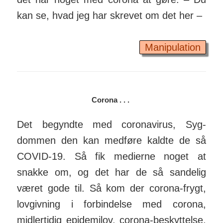
kan se, hvad jeg har skrevet om det her –
Manipulation
Corona . . .
Det begyndte med corona­virus, Syg­
dommen den kan med­føre kaldte de så
COVID-19. Så fik medierne noget at
snakke om, og det har de så sandelig
været gode til. Så kom der corona-frygt,
lov­giv­ning i for­bindelse med corona,
midlertidig epide­mi­lov, corona-be­skyt­telse,