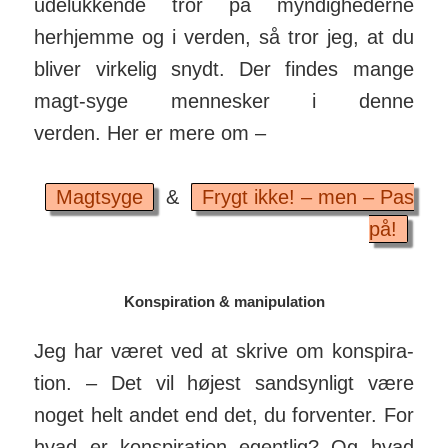
udelukkende tror på myndighederne
herhjemme og i verden, så tror jeg, at du
bliver virkelig snydt. Der findes mange
magt-syge mennesker i denne
verden. Her er mere om –
Magtsyge
&
Frygt ikke! – men – Pas
på!
Konspiration & manipulation
Jeg har været ved at skrive om kon­spira­
tion. – Det vil højest sand­syn­ligt være
noget helt andet end det, du for­venter. For
hvad er kon­spiration egentlig? Og hvad