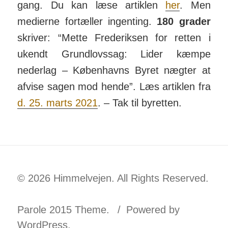
gang. Du kan læse artiklen
her
. Men
medierne for­tæller ingen­ting.
180 grader
skriver: “Mette Frede­riksen for retten i
ukendt Grund­lovs­sag: Lider kæmpe
neder­lag – Køben­havns Byret nægter at
afvise sagen mod hende”. Læs ar­tiklen fra
d. 25. marts 2021
. – Tak til byretten.
© 2026 Himmelvejen. All Rights Reserved.
Parole 2015 Theme.
Powered by
WordPress.