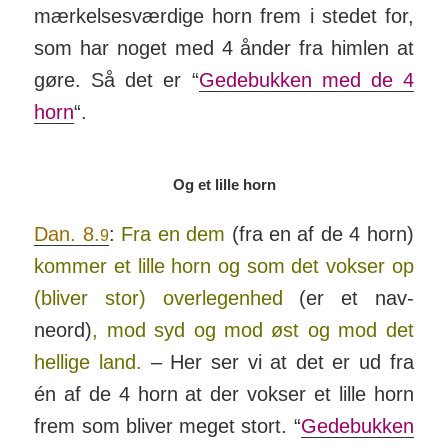
mær­kel­ses­vær­dige horn frem i stedet for,
som har noget med 4 ånder fra himlen at
gøre. Så det er “
Gede­bukken med de 4
horn
“.
Og et lille horn
Dan. 8.
:
Fra en dem
(fra en af de 4 horn)
9
kommer et lille horn og som det vokser op
(bliver stor) over­legen­hed
(er et nav­
neord)
, mod syd og mod øst og mod det
hellige land.
– Her ser vi at det er ud fra
én af de 4 horn at der vokser et lille horn
frem som bliver meget stort. “
Gede­bukken