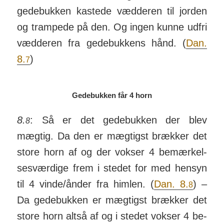
gede­bukken kastede væd­deren til jorden
og tram­pede på den. Og ingen kunne udfri
væd­deren fra gede­buk­kens hånd. (
Dan.
8.
)
7
Gedebukken f
år 4 horn
8.
: Så er det gede­­bukken der blev
8
mægtig. Da den er mæg­­tigst brækker det
store horn af og der vokser 4 be­­mær­­kel­­
ses­­vær­­dige frem i stedet for med hensyn
til 4 vinde/­­ånder fra him­len. (
Dan. 8.
) –
8
Da gede­bukken er mæg­tigst brækker det
store horn altså af og i stedet vokser 4 be­