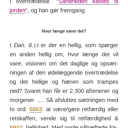
i over­træd­else. “
Sand­heden kastes til
jorden
“, og han gør fremgang.
Hvor længe varer det?
I
Dan. 8.
er der en hellig, som spørger
13
en anden hellig om, hvor længe det vil
vare; visi­onen om det dag­lige og op­sæt­
ningen af den øde­læg­gende over­træd­else
og det hel­lige og hæren som trampes
ned? Svaret han får er 2.300 aften­ener og
mor­gener …. Så af­sluttes sæt­ningen med
to ord:
6663
: at være/­gøre ret­færdig eller
ret­skaffen, vende sig til ret­fær­dighed &
6944
: hel­lighed. Med nogle på­hæftede for­