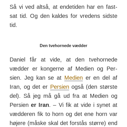
Så vi ved altså, at ende­tiden har en fast­
sat tid. Og den kaldes for vre­dens sidste
tid.
Den tvehornede vædder
Daniel får at vide, at den tve­hornede
vædder er kong­erne af Me­dien og Per­
sien. Jeg kan se at
Medien
er en del af
Iran, og det er
Persien
også (den største
del). Så jeg må gå ud fra at Me­dien og
Per­sien
er Iran
. – Vi fik at vide i synet at
væd­deren fik to horn og det ene horn var
højere (måske skal det for­stås større) end