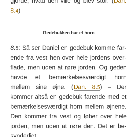
gjorde, hvad den ville og blev stor. (
Dan.
8.
)
4
Gedebukken har et horn
8.
: Så ser Daniel en gede­buk komme far­
5
ende fra vest hen over hele jordens over­
flade, men uden at røre jorden. Og geden
havde et be­mær­kel­ses­vær­digt horn
mellem sine øjne. (
Dan. 8.
) – Der
5
kommer altså en gede­buk far­ende med et
be­mær­kel­ses­vær­digt horn mellem øj­nene.
Den kommer fra vest og løber over hele
jorden, men uden at røre den. Det er be­
syn­der­ligt.