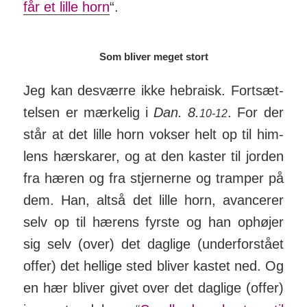
får et lille horn
“.
Som bliver meget stort
Jeg kan des­værre ikke he­braisk. Fort­sæt­
telsen er mær­kelig i
Dan. 8.
. For der
10-12
står at det lille horn vokser helt op til him­
lens hær­skarer, og at den kaster til jorden
fra hæren og fra stjer­nerne og tramper på
dem. Han, altså det lille horn, avan­cerer
selv op til hærens fyrste og han op­højer
sig selv (over) det dag­lige (under­for­stået
offer) det hel­lige sted bliver kastet ned. Og
en hær bliver givet over det dag­lige (offer)