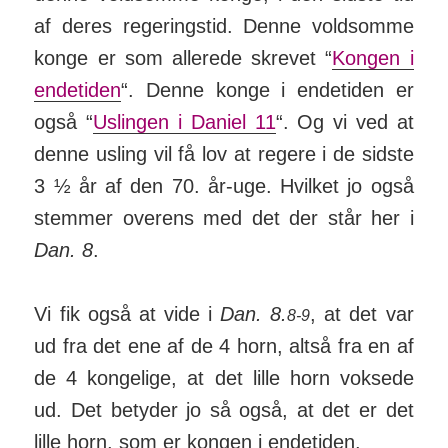
af deres re­ger­ings­tid. Denne vold­somme
konge er som allerede skrevet “
Kongen i
ende­tiden
“. Denne konge i ende­tiden er
også “
Us­lingen i Daniel 11
“. Og vi ved at
denne usling vil få lov at regere i de sidste
3 ½ år af den 70. år-uge. Hvilket jo også
stemmer over­ens med det der står her i
Dan. 8
.
Vi fik også at vide i
Dan. 8.
, at det var
8-9
ud fra det ene af de 4 horn, altså fra en af
de 4 kon­ge­lige, at det lille horn vok­sede
ud. Det be­tyder jo så også, at det er det
lille horn, som er kongen i ende­tiden.