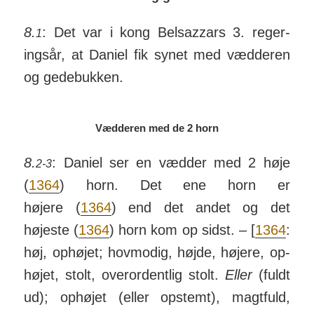
8.
: Det var i kong Bel­­saz­­zars 3. reger­
1
ings­år, at Daniel fik ­synet med væd­deren
og gede­bukken.
Vædderen med de 2 horn
8.
: Daniel ser en vædder med 2 høje
2-3
(
1364
) horn. Det ene horn er
højere (
1364
) end det andet og det
højeste (
1364
) horn kom op sidst. – [
1364
:
høj, op­højet; hov­modig, højde, højere, op­
højet, stolt, over­ordentlig stolt.
Eller
(fuldt
ud); ophøjet (eller op­stemt), magt­fuld,