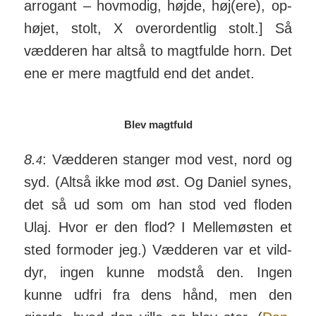
arro­gant – hov­modig, højde, høj(ere), op­
højet, stolt, X over­or­dentlig stolt.] Så
vædderen har altså to magt­fulde horn. Det
ene er mere magt­fuld end det andet.
Blev magtfuld
8.
: Væd­deren stanger mod vest, nord og
4
syd. (Altså ikke mod øst. Og Da­niel synes,
det så ud som om han stod ved floden
Ulaj. Hvor er den flod? I Mel­­lem­­østen et
sted for­­moder jeg.) Væd­­deren var et vild­
dyr, ingen kunne mod­stå den. Ingen
kunne ud­­fri fra dens hånd, men den