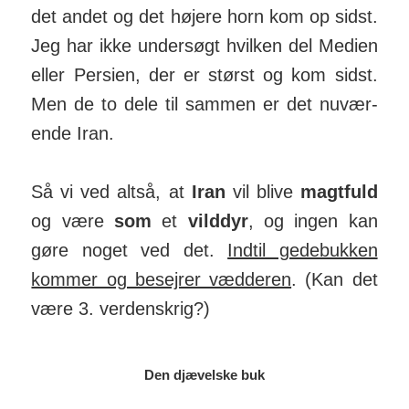
det andet og det højere horn kom op sidst.
Jeg har ikke under­søgt hvilken del Medien
eller Per­sien, der er størst og kom sidst.
Men de to dele til sammen er det nu­vær­
ende Iran.
Så vi ved altså, at
Iran
vil blive
magt­fuld
og være
som
et
vild­dyr
, og ingen kan
gøre noget ved det.
Indtil gede­bukken
kommer og be­sejrer væd­deren
. (Kan det
være 3. ver­dens­krig?)
Den djævelske buk