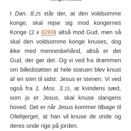
I
Dan. 8.
står der, at den vold­somme
25
konge, skal rejse sig mod kon­ger­nes
Konge (2 x
8269
) altså mod Gud, men så
skal den vold­somme konge knuses, dog
ikke med men­nes­ke­hånd, altså er det
Gud, der gør det. Og vi ved fra drømmen
om bil­led­støtten at hele sta­tuen blev knust
af en sten til sidst. Jesus er stenen. Vi ved
også fra
1. Mos. 3.
, at kvindens sæd,
15
som jo er Jesus, skal knuse slangens
hoved. Det er når Jesus kommer til­bage til
Olie­bjerget, at han vil knuse de onde og
deres onde rige på jorden.