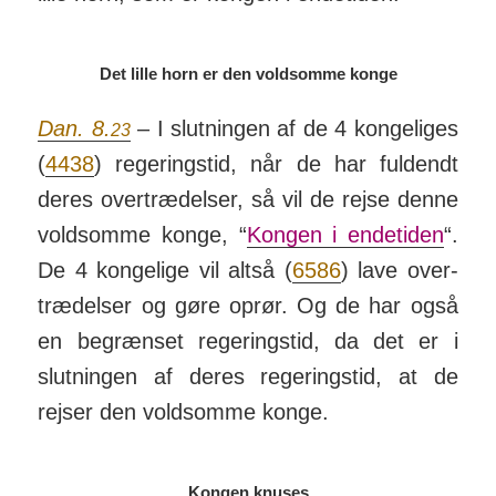
Det lille horn er den voldsomme konge
Dan. 8.
– I slut­ningen af de 4 kon­ge­liges
23
(
4438
) re­ger­ings­tid, når de har fuld­endt
deres over­træd­elser, så vil de rejse denne
vold­somme konge, “
Kongen i ende­tiden
“.
De 4 kon­ge­lige vil altså (
6586
) lave over­
træd­elser og gøre oprør. Og de har også
en be­grænset re­ger­ings­tid, da det er i
slut­ningen af deres re­ger­ings­tid, at de
rejser den vold­somme konge.
Kongen knuses