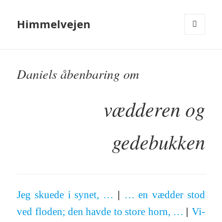
Himmelvejen
MENU
OG
WIDGETS
Daniels åbenbaring om
vædderen og
gedebukken
Jeg skuede i synet, …
… en vædder stod
|
ved floden; den havde to store horn, …
Vi­
|