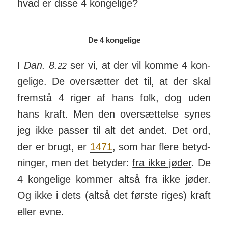
hvad er disse 4 konge­lige?
De 4 kongelige
I
Dan. 8.
ser vi, at der vil komme 4 kon­
22
ge­lige. De over­sætter det til, at der skal
frem­stå 4 riger af hans folk, dog uden
hans kraft. Men den over­sæt­telse synes
jeg ikke passer til alt det andet. Det ord,
der er brugt, er
1471
, som har flere be­tyd­
ninger, men det be­tyder:
fra ikke jøder
. De
4 kon­ge­lige kommer altså fra ikke jøder.
Og ikke i dets (altså det første riges) kraft
eller evne.