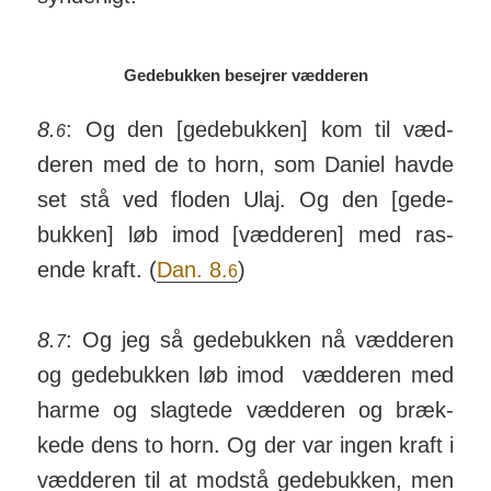
Gedebukken besejrer vædderen
8.
: Og den [gede­bukken] kom til væd­
6
deren med de to horn, som Daniel havde
set stå ved floden Ulaj. Og den [gede­
bukken] løb imod [væd­deren] med ras­
ende kraft. (
Dan. 8.
)
6
8.
: Og jeg så gede­bukken nå væd­deren
7
og gede­bukken løb imod væd­deren med
harme og slag­tede væd­deren og bræk­
kede dens to horn. Og der var ingen kraft i
væd­deren til at mod­stå gede­bukken, men