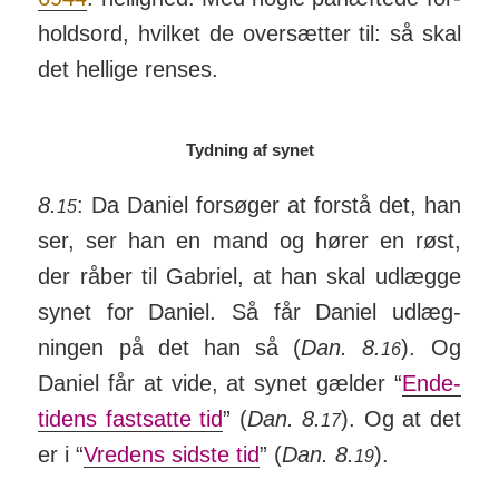
holds­ord, hvilket de over­sætter til: så skal
det hel­lige renses.
Tydning af synet
8.
: Da Daniel for­søger at forstå det, han
15
ser, ser han en mand og hører en røst,
der råber til Ga­briel, at han skal ud­lægge
synet for Daniel. Så får Daniel ud­læg­
ningen på det han så (
Dan. 8.
). Og
16
Daniel får at vide, at synet gælder “
Ende­
tidens fast­satte tid
” (
Dan. 8.
). Og at det
17
er i “
Vre­dens sidste tid
” (
Dan. 8.
).
19