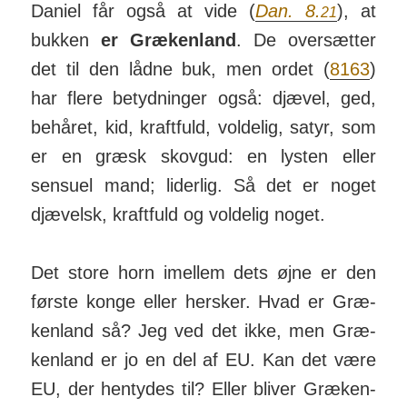
Daniel får også at vide (
Dan. 8.
), at
21
bukken
er Grækenland
. De oversætter
det til den lådne buk, men ordet (
8163
)
har flere betydninger også: djævel, ged,
behåret, kid, kraftfuld, voldelig, satyr, som
er en græsk skovgud: en lysten eller
sensuel mand; liderlig. Så det er noget
djævelsk, kraftfuld og voldelig noget.
Det store horn imellem dets øjne er den
første konge eller hersker. Hvad er Græ­
ken­land så? Jeg ved det ikke, men Græ­
ken­land er jo en del af EU. Kan det være
EU, der hen­tydes til? Eller bliver Græ­ken­