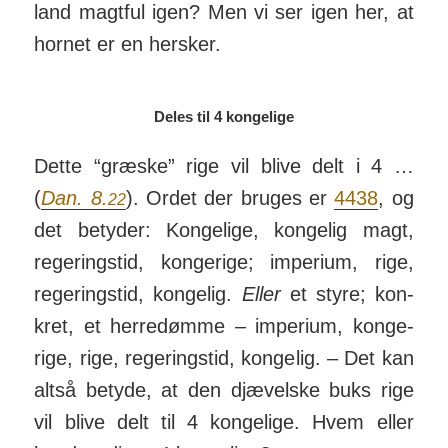
land magtful igen? Men vi ser igen her, at
hornet er en hersker.
Deles til 4 kongelige
Dette “græske” rige vil blive delt i 4 …
(
Dan. 8.
). Ordet der bruges er
4438
, og
22
det betyder: Konge­lige, kong­e­lig magt,
reger­ings­tid, konge­rige; im­pe­rium, rige,
reger­ings­tid, kong­elig.
Eller
et styre; kon­
kret, et her­re­dømme – im­pe­rium, kon­ge­
rige, rige, reger­ings­tid, konge­lig. – Det kan
altså be­tyde, at den djævelske buks rige
vil blive delt til 4 konge­lige.
Hvem eller